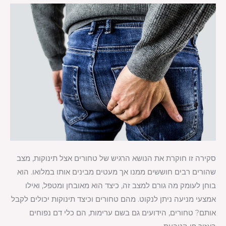
סקירה זו חוקרת את הנושא הרגיש של טחורים אצל תינוקות, מצב
שהורים רבים חוששים ממנו אך מעטים מבינים אותו במלואו. הוא
בוחן לעומק מה גורם למצב זה, כיצד הוא מאובחן ומטפל, ואילו
אמצעי מניעה ניתן לנקוט. מהם טחורים וכיצד תינוקות יכולים לקבל
אותם? טחורים, הידועים גם בשם ערימות, הם כלי דם נפוחים