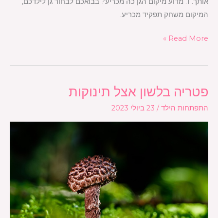
אותך. 1. מדוע מיקום הגן כה מכריע? בבואכם לבחור גן לילדכם,
המיקום משחק תפקיד מכריע.
Read More »
פטריה בלשון אצל תינוקות
פטריה
בלשון
התפתחות הילד
/
23 ביולי 2023
אצל
תינוקות