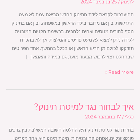
לתינוק
/
25 בנובמבר 2024
בקבוק
ההיערכות לקראת לידת התינוק החדש מביאה עמה לא מעט
מתאים
התרגשות, בין אם מדובר בילד הראשון במשפחה, ובין אם בתינוק
לתינוק?
נוסף להורים מנוסים ואחים נלהבים. ברשימת הקניות המובנית
ללידה ניתן למצוא לא מעט פריטים והמלצות, אך לא בהכרח
תזדקקו לכולם מן הרגע הראשון או בכלל בהמשך. אחד הפריטים
שבהחלט רצוי לרכוש מבעוד מועד, גם במידה והאמא […]
Read More »
איך לבחור נגר למיטת תינוק?
איך
לבחור
כללי
/
17 בנובמבר 2024
נגר
בחירת נגר למיטת תינוק היא החלטה חשובה המשלבת בין צרכים
למיטת
פונקציונליים, אסתטיקה ובטיחות. מיטת תינוק היא אחד מפריטי
תינוק?