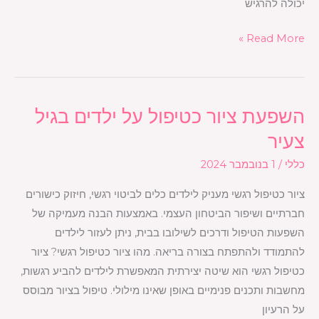
יכולה להרגיש
Read More »
השפעת ציור כטיפול על ילדים בגיל
השפעת
ציור
צעיר
כטיפול
כללי
/
1 בנובמבר 2024
על
ילדים
ציור כטיפול רגשי מעניק לילדים כלים לביטוי רגשי, חיזוק כישורים
בגיל
חברתיים ושיפור הביטחון העצמי. באמצעות הבנה מעמיקה של
צעיר
השפעות הטיפול ודרכים לשילובו בבית, ניתן לעזור לילדים
להתמודד ולהתפתח בצורה בריאה. מהו ציור כטיפול רגשי? ציור
כטיפול רגשי הוא שיטה יצירתית המאפשרת לילדים להביע רגשות,
מחשבות ותכנים פנימיים באופן שאינו מילולי. טיפול בציור מבוסס
על הרעיון