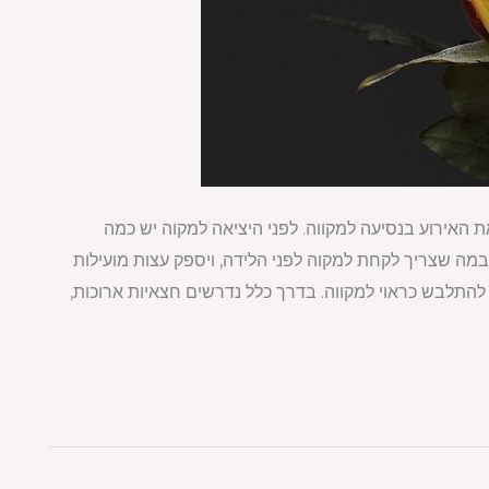
 האירוע בנסיעה למקווה. לפני היציאה למקוה יש כמה
במה שצריך לקחת למקוה לפני הלידה, ויספק עצות מועילות
התלבש כראוי למקווה. בדרך כלל נדרשים חצאיות ארוכות,