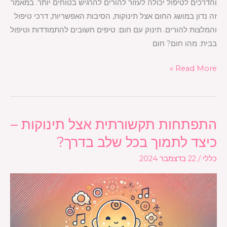
והדרכים לטיפול יכולה לעזור להורים להרגיש בטוחים יותר. במאמר
זה נדון במושג החום אצל תינוקות, הסיבות האפשריות, דרכי טיפול
והמלצות להורים. תינוק עם חום: טיפים חשובים להתמודדות וטיפול
בבית. מהו חום? חום
Read More »
התפתחות תקשורתית אצל תינוקות –
התפתחות
תקשורתית
כיצד לתמוך בכל שלב בדרך?
אצל
כללי
/
22 בדצמבר 2024
תינוקות
–
כיצד
לתמוך
בכל