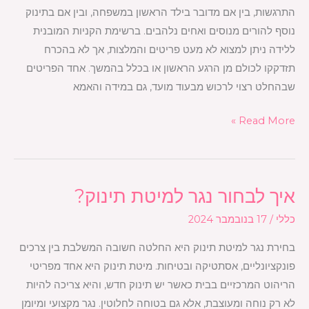
התרגשות, בין אם מדובר בילד הראשון במשפחה, ובין אם בתינוק
לתינוק?
נוסף להורים מנוסים ואחים נלהבים. ברשימת הקניות המובנית
ללידה ניתן למצוא לא מעט פריטים והמלצות, אך לא בהכרח
תזדקקו לכולם מן הרגע הראשון או בכלל בהמשך. אחד הפריטים
שבהחלט רצוי לרכוש מבעוד מועד, גם במידה והאמא
Read More »
איך לבחור נגר למיטת תינוק?
איך
לבחור
כללי
/
17 בנובמבר 2024
נגר
בחירת נגר למיטת תינוק היא החלטה חשובה המשלבת בין צרכים
למיטת
פונקציונליים, אסתטיקה ובטיחות. מיטת תינוק היא אחד מפריטי
תינוק?
הריהוט המרכזיים בבית כאשר יש תינוק חדש, והיא צריכה להיות
לא רק נוחה ומעוצבת, אלא גם בטוחה לחלוטין. נגר מקצועי ומיומן