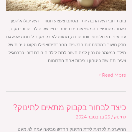
בובת דובי היא הרבה יותר מסתם צעצוע חמוד – היא יכולהלהפוך
לאחד מהחפצים המשמעותיים ביותר בחייו של הילד. הדובי הקטן,
עם עיניו הגדולותופרוותו הרכה, מהווה לא רק מקור לנחמה אלא גם
חלק חשוב בהתפתחות הרגשית, החברתיתואפילו הקוגניטיבית של
הילד. במאמר זה נבין למה חשוב לתת לילדים בובת דובי כברמגיל
צעיר. תחושת ביטחון ויציבות אחת התרומות
Read More »
כיצד לבחור בקבוק מתאים לתינוק?
כיצד
לבחור
לתינוק
/
25 בנובמבר 2024
בקבוק
ההיערכות לקראת לידת התינוק החדש מביאה עמה לא מעט
מתאים