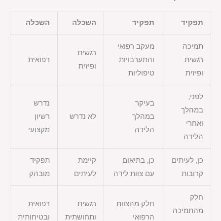
תפקיד
תפקיד
השכלה
השכלה
תמיכה
מעקב רפואי
רגשית
רגשית
והתערבויות
רפואית
ופיזית
ופיזית
טיפוליות
לפני,
בעיקר
נדרש
במהלך
במהלך
לא נדרש
רשיון
ואחרי
הלידה
מקצועי
הלידה
כן, לעיתים
כן, בתיאום
קיימת
תפקיד
קרובות
עם צוות לידה
לעיתים
מובהק
חלק
חלק מהצוות
רגשית
רפואית
מהתמיכה
הרפואי
ותחושתית
ובטיחותית