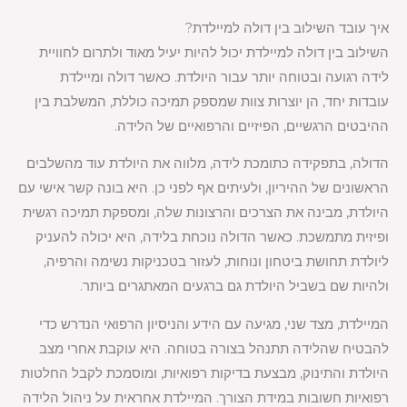
איך עובד השילוב בין דולה למיילדת?
השילוב בין דולה למיילדת יכול להיות יעיל מאוד ולתרום לחוויית
לידה רגועה ובטוחה יותר עבור היולדת. כאשר דולה ומיילדת
עובדות יחד, הן יוצרות צוות שמספק תמיכה כוללת, המשלבת בין
ההיבטים הרגשיים, הפיזיים והרפואיים של הלידה.
הדולה, בתפקידה כתומכת לידה, מלווה את היולדת עוד מהשלבים
הראשונים של ההיריון, ולעיתים אף לפני כן. היא בונה קשר אישי עם
היולדת, מבינה את הצרכים והרצונות שלה, ומספקת תמיכה רגשית
ופיזית מתמשכת. כאשר הדולה נוכחת בלידה, היא יכולה להעניק
ליולדת תחושת ביטחון ונוחות, לעזור בטכניקות נשימה והרפיה,
ולהיות שם בשביל היולדת גם ברגעים המאתגרים ביותר.
המיילדת, מצד שני, מגיעה עם הידע והניסיון הרפואי הנדרש כדי
להבטיח שהלידה תתנהל בצורה בטוחה. היא עוקבת אחרי מצב
היולדת והתינוק, מבצעת בדיקות רפואיות, ומוסמכת לקבל החלטות
רפואיות חשובות במידת הצורך. המיילדת אחראית על ניהול הלידה