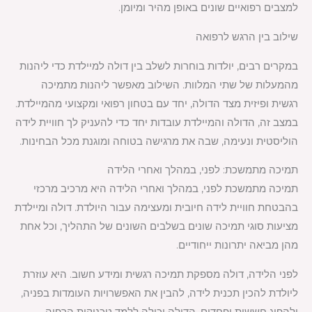
למצבים רפואיים שונים באופן מהיר ומיומן.
שילוב בין הרגש לרפואה
במקרים רבים, יולדות בוחרות לשלב בין דולה למיילדת כדי ליהנות
מהמעלות של שתי המלוות. השילוב מאפשר ליהנות מתמיכה
רגשית ופיזית מצד הדולה, יחד עם בטחון רפואי ומקצועי מהמיילדת.
במצב זה, הדולה והמיילדת עובדות יחד כדי להעניק לך חוויית לידה
הוליסטית ונעימה, שבה את מרגישה בטוחה ומוגנת מכל הבחינות.
תמיכה מתמשכת: לפני, במהלך ואחרי הלידה
תמיכה מתמשכת לפני, במהלך ואחרי הלידה היא מרכיב מרכזי
בהבטחת חוויית לידה חיובית ומעצימה עבור היולדת. דולה ומיילדת
מציעות סוגי תמיכה שונים בשלבים השונים של התהליך, וכל אחת
מהן מביאה יתרונות ייחודיים.
לפני הלידה, דולה מספקת תמיכה רגשית ומידע חשוב. היא עוזרת
ליולדת להכין תכנית לידה, להבין את האפשרויות העומדות בפניה,
ולהפיג חששות ופחדים. הדולה יכולה ללמד טכניקות הרפיה