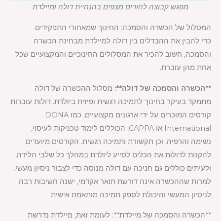
מפגש קבוצה להורים מצפים בהנחיית דולה ומיילדת
המסלול של הכשרה והסמכה: החינוך שמאחורי התפקידים
כדי להבין את ההבדלים בין דולה למיילדת מבחינת הכשרה
והסמכה, חשוב להכיר את המסלולים החינוכיים והמקצועיים שכל
אחת מהן עוברת.
**הכשרה והסמכה של דולה**:
מסלול ההכשרה של דולה
מתמקד בעיקר בחינוך לתמיכה רגשית ופיזית ביולדת. דולות עוברות
קורסים המוכרים על ידי ארגונים מקצועיים, כמו DONA
International או CAPPA, הכוללים לימוד טכניקות לעיסוי,
נשימה והרפיה, וכן תקשורת ותמיכה רגשית. הקורסים מיועדים
להקנות לדולות את הכלים לסייע ליולדת במהלך כל שלבי הלידה,
ולעיתים כוללים גם חניכה עם דולה מנוסה כדי לצבור ניסיון מעשי.
למרות שההכשרה אינה דורשת תואר אקדמי, ישנה חשיבות רבה
לניסיון המעשי והיכולת לספק תמיכה מותאמת אישית.
**הכשרה והסמכה של מיילדת**: לעומת זאת, מיילדת נדרשת