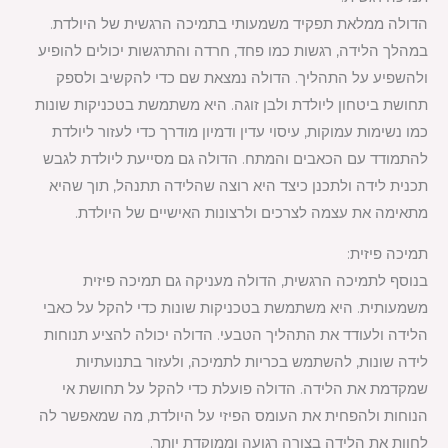
הדולה ממלאת תפקיד משמעותי בתמיכה הרגשית של היולדת.
במהלך הלידה, רגשות כמו פחד, חרדה והתרגשות יכולים להופיע
ולהשפיע על התהליך. הדולה נמצאת שם כדי להקשיב ולספק
תחושת ביטחון ליולדת ולבן זוגה. היא משתמשת בטכניקות שונות
כמו נשימות עמוקות, עיסוי עדין ודמיון מודרך כדי לעזור ליולדת
להתמודד עם הכאבים והמתח. הדולה גם מסייעת ליולדת לגבש
תכנית לידה ולתכנן כיצד היא רוצה שהלידה תתנהל, תוך שהיא
מתאימה את עצמה לצרכים ולרצונות האישיים של היולדת.
תמיכה פיזית:
בנוסף לתמיכה הרגשית, הדולה מעניקה גם תמיכה פיזית
משמעותית. היא משתמשת בטכניקות שונות כדי להקל על כאבי
הלידה ולעודד את התהליך הטבעי. הדולה יכולה להציע תנוחות
לידה שונות, להשתמש בכריות לתמיכה, ולעזור בתנועתיות
שמקדמת את הלידה. הדולה פועלת כדי להקל על תחושת אי
הנוחות ולהפחית את העומס הפיזי על היולדת, מה שמאפשר לה
לחוות את הלידה בצורה רגועה וממוקדת יותר.