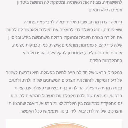
לחששותיה, מבינה את רגשותיה, ומספקת לה תחושת ביטחון
ותמיכה ללא תנאים.
הדולה יוצרת מרחב שבו היולדת יכולה להביע את פחדיה
ושאיפותיה, והיא פועלת כדי להעצים את היולדת ולאפשר לה לחוות
את הלידה בצורה חיובית ומחזקת. הדולה משתמשת בידע ובניסיון
שלה כדי להציע פתרונות מותאמים אישית, כמו טכניקות נשימה,
עיסויים ותנוחות לידה, שמטרתן להקל על הכאבים ולסייע
בהתקדמות הלידה.
במקביל, הראש של הדולה חייב להיות בפעולה. היא נדרשת לשמור
על ריכוז ומיקוד, לזהות את הצרכים המשתנים של היולדת, ולהגיב
בצורה מהירה ויעילה. הדולה עובדת בשיתוף פעולה עם הצוות
הרפואי, ומוודאת שהיולדת מקבלת את הטיפול המתאים לה. היא
גם מתפקדת כמתווכת בין היולדת לצוות הרפואי, דואגת שהרצונות
והצרכים של היולדת יבואו לידי ביטוי ויתממשו ככל האפשר.