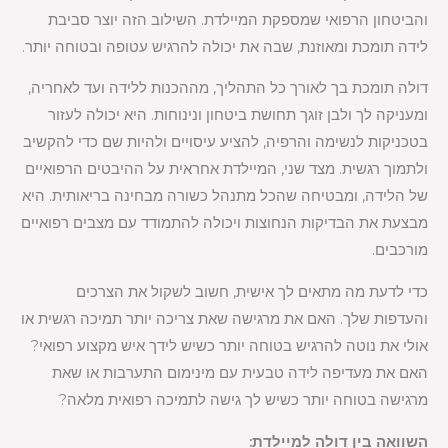
והביטחון הרפואי שמספקת המיילדת. השילוב הזה יוצר סביבת
לידה תומכת ומאוזנת, שבה את יכולה להרגיש עטופה ובטוחה יותר.
דולה תומכת בך לאורך כל התהליך, מההכנות ללידה ועד לאחריה,
ומעניקה לך ולבן זוגך תחושת ביטחון ונינוחות. היא יכולה לעזור
בטכניקות לנשימה והרפיה, להציע עיסויים ולהיות שם כדי להקשיב
ולתמוך רגשית. מצד שני, המיילדת אחראית על ההיבטים הרפואיים
של הלידה, ומבטיחה שהכל מתנהל כשורה מבחינה בריאותית. היא
מבצעת את הבדיקות הנחוצות ויכולה להתמודד עם מצבים רפואיים
מורכבים.
כדי לדעת מה מתאים לך אישית, חשוב לשקול את הצרכים
והעדפות שלך. האם את מרגישה שאת צריכה יותר תמיכה רגשית או
אולי את נוטה להרגיש בטוחה יותר כשיש לידך איש מקצוע רפואי?
האם את מעדיפה לידה טבעית עם מינימום התערבות או שאת
מרגישה בטוחה יותר כשיש לך גישה לתמיכה רפואית מלאה?
השוואה בין דולה למיילדת: