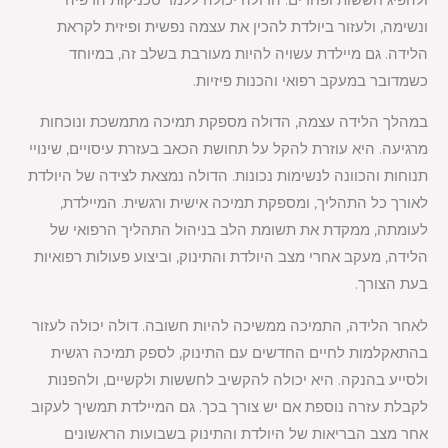
ונשימה, ולעזור ביולדת להכין את עצמה נפשית ופיזית לקראת
הלידה. גם מיילדת עשויה להיות מעורבת בשלב זה, במיוחד
כשמדובר במעקב רפואי והכנות פיזיות.
במהלך הלידה עצמה, הדולה מספקת תמיכה מתמשכת ונוכחות
מרגיעה. היא עוזרת להקל על תחושת הכאב בעזרת עיסויים, שינויי
תנוחות והכוונה לנשימות נכונות. הדולה נמצאת לצידה של היולדת
לאורך כל התהליך, ומספקת תמיכה אישית ורגשית. המיילדת,
לעומתה, ממקדת את תשומת הלב בניהול התהליך הרפואי של
הלידה, מעקב אחרי מצב היולדת והתינוק, וביצוע פעולות רפואיות
בעת הצורך.
לאחר הלידה, התמיכה ממשיכה להיות חשובה. דולה יכולה לעזור
בהתאקלמות לחיים החדשים עם התינוק, לספק תמיכה רגשית
ולסייע בהנקה. היא יכולה להקשיב לחששות ולקשיים, ולהפנות
לקבלת עזרה נוספת אם יש צורך בכך. גם המיילדת תמשיך לעקוב
אחר מצב הבריאות של היולדת והתינוק בשבועות הראשונים