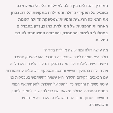
המדריך 'הבדלים בין דולה למיילדת בלידה' מציע מבט
מעמיק על תפקידי הדולה והמיילדת בתקופת הלידה. נבחן
את התמיכה הרגשית והפיזית שמספקת הדולה לעומת
האחריות הרפואית של המיילדת. כמו כן, נדון בהבדלים
במסלולי הלימוד וההסמכה, והעבודה המשותפת לטובת
היולדת.
מה עושה דולה ומה עושה מיילדת בלידה?
דולה היא תומכת לידה שתפקידה המרכזי הוא להעניק תמיכה
רגשית ופיזית ליולדת ולבן זוגה במהלך תהליך הלידה. היא מלווה
את היולדת בתהליך האישי והרגשי, ומספקת ידע וכלים להתמודדות
עם הכאבים ולקידום הלידה. היא עשויה להשתמש בטכניקות כמו
עיסוי, נשימות והרפיה כדי להקל על היולדת ולהפחית את רמות
המתח והחרדה. הדולה נמצאת שם כדי להקשיב, לתמוך ולספק
תחושת ביטחון, מתוך הבנה שהלידה היא חוויה אינטימית
ומשמעותית.