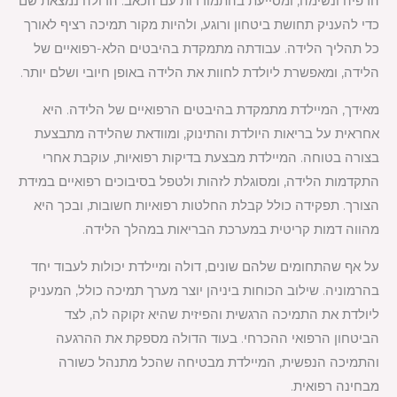
הרפיה ונשימה, ומסייעת בהתמודדות עם הכאב. הדולה נמצאת שם
כדי להעניק תחושת ביטחון ורוגע, ולהיות מקור תמיכה רציף לאורך
כל תהליך הלידה. עבודתה מתמקדת בהיבטים הלא-רפואיים של
הלידה, ומאפשרת ליולדת לחוות את הלידה באופן חיובי ושלם יותר.
מאידך, המיילדת מתמקדת בהיבטים הרפואיים של הלידה. היא
אחראית על בריאות היולדת והתינוק, ומוודאת שהלידה מתבצעת
בצורה בטוחה. המיילדת מבצעת בדיקות רפואיות, עוקבת אחרי
התקדמות הלידה, ומסוגלת לזהות ולטפל בסיבוכים רפואיים במידת
הצורך. תפקידה כולל קבלת החלטות רפואיות חשובות, ובכך היא
מהווה דמות קריטית במערכת הבריאות במהלך הלידה.
על אף שהתחומים שלהם שונים, דולה ומיילדת יכולות לעבוד יחד
בהרמוניה. שילוב הכוחות ביניהן יוצר מערך תמיכה כולל, המעניק
ליולדת את התמיכה הרגשית והפיזית שהיא זקוקה לה, לצד
הביטחון הרפואי ההכרחי. בעוד הדולה מספקת את ההרגעה
והתמיכה הנפשית, המיילדת מבטיחה שהכל מתנהל כשורה
מבחינה רפואית.