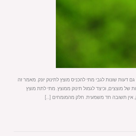
ם דעות שונות לגבי מתי להכניס מוצץ לתינוק יונק. מאמר זה
ות של מוצצים, וכיצד לגמול תינוק ממוצץ. מתי לתת מוצץ
נק, אין תשובה חד משמעית. חלק מהמומחים […]