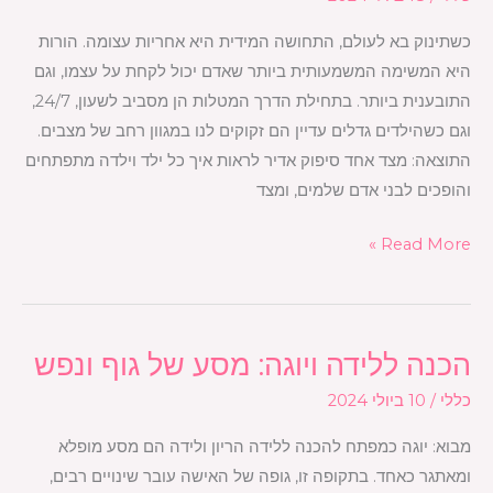
זוגי
ואיך
כשתינוק בא לעולם, התחושה המידית היא אחריות עצומה. הורות
הוא
היא המשימה המשמעותית ביותר שאדם יכול לקחת על עצמו, וגם
יכול
התובענית ביותר. בתחילת הדרך המטלות הן מסביב לשעון, 24/7,
להטעין
וגם כשהילדים גדלים עדיין הם זקוקים לנו במגוון רחב של מצבים.
את
התוצאה: מצד אחד סיפוק אדיר לראות איך כל ילד וילדה מתפתחים
המצברים
והופכים לבני אדם שלמים, ומצד
שלכם
כהורים?
Read More »
הכנה ללידה ויוגה: מסע של גוף ונפש
הכנה
ללידה
כללי
/
10 ביולי 2024
ויוגה:
מבוא: יוגה כמפתח להכנה ללידה הריון ולידה הם מסע מופלא
מסע
ומאתגר כאחד. בתקופה זו, גופה של האישה עובר שינויים רבים,
של