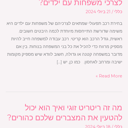
לצרכי משפחות עם ילדים?
רכב
כללי
/
21 ביולי 2024
תפעולי
שמתאים
בחירת רכב תפעולי שמתאים לצרכיהם של משפחות עם ילדים היא
לצרכי
משימה שדורשת התייחסות מיוחדת לכמה היבטים חשובים.
משפחות
ראשית, גודל הרכב הוא קריטי. רכב עבודה למשפחה חייב להיות
עם
מספיק מרווח כדי להכיל את כל בני המשפחה בנוחות. בין אם
ילדים?
מדובר במשפחה קטנה או גדולה, חשוב לוודא שיש מספיק מקומות
ישיבה ומרחב לאחסון. כמו כן, יש […]
Read More »
מה זה ריטריט זוגי ואיך הוא יכול
מה
זה
להטעין את המצברים שלכם כהורים?
ריטריט
כללי
/
18 ביולי 2024