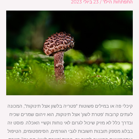
התפתחות הילד
/
23 ביולי 2023
אצל
תינוקות
קיכלי פה או במילים פשוטות "פטריה בלשון אצל תינוקות", המכונה
לעתים קרובות 'פטרת לשון' אצל תינוקות, הוא זיהום שמרים שכיח
ובדרך כלל לא מזיק שיכול לגרום לאי נוחות וקשיי האכלה. פוסט זה
בבלוג מספק תובנות חשובות לגבי הגורמים, הסימפטומים, הטיפול