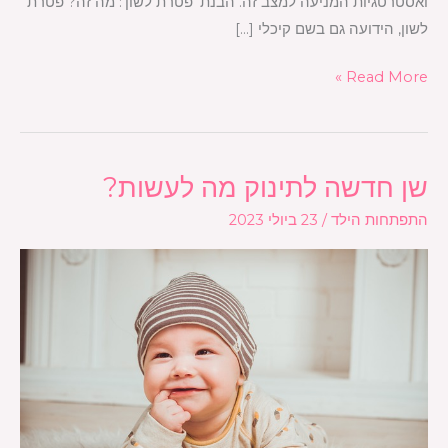
ואסטרטגיות המניעה למצב זה. הבנת 'פטרת לשון': מה זה? פטרת
לשון, הידועה גם בשם קיכלי […]
Read More »
שן חדשה לתינוק מה לעשות?
שן
חדשה
התפתחות הילד
/
23 ביולי 2023
לתינוק
מה
לעשות?