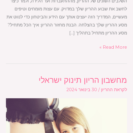
השלבים השונים של ההריון, מההתעברות ועד הלידה, ולמד כיצד
לחשב את שבוע ההריון שלך במדויק. עם עצות מומחים וטיפים
מעשיים, המדריך הזה יעצים אותך עם הידע והביטחון כדי לנווט את
מסע ההריון שלך בהצלחה. הבנת מחזור ההריון: איך הכל מתחיל?
מסע ההריון מתחיל בתהליך […]
Read More »
מחשבון הריון תינוק ישראלי
מחשבון
הריון
לקראת ההריון
/
30 בינואר 2024
תינוק
ישראלי