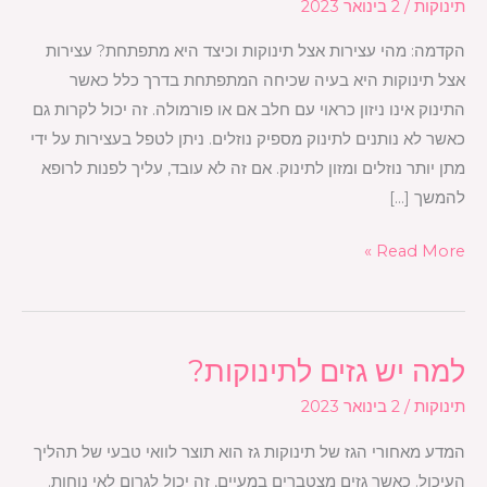
תינוקות
/
2 בינואר 2023
בעצירות
הקדמה: מהי עצירות אצל תינוקות וכיצד היא מתפתחת? עצירות
אצל
אצל תינוקות היא בעיה שכיחה המתפתחת בדרך כלל כאשר
תינוקות?
התינוק אינו ניזון כראוי עם חלב אם או פורמולה. זה יכול לקרות גם
כאשר לא נותנים לתינוק מספיק נוזלים. ניתן לטפל בעצירות על ידי
מתן יותר נוזלים ומזון לתינוק. אם זה לא עובד, עליך לפנות לרופא
להמשך […]
Read More »
למה יש גזים לתינוקות?
למה
יש
תינוקות
/
2 בינואר 2023
גזים
המדע מאחורי הגז של תינוקות גז הוא תוצר לוואי טבעי של תהליך
לתינוקות?
העיכול. כאשר גזים מצטברים במעיים, זה יכול לגרום לאי נוחות.