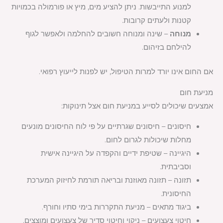
למנוע התייבשות. ניתן להציע מים, מיץ או פורמולה בכמויות
קטנות ולעתים קרובות.
מנוחה
– שינה ומנוחה חשובים להחלמה ולאפשר לגוף
להילחם בזיהום.
אם החום אינו יורד למרות הטיפול, יש לפנות לייעוץ רפואי.
מניעת חום
אמצעים שיכולים לסייע במניעת חום אצל תינוקות:
חיסונים – חיסונים שגרתיים על פי לוח החיסונים מונעים
מחלות שיכולות לגרום לחום.
היגיינה – שטיפת ידיים והקפדה על היגיינה אישית
וסביבתית.
תזונה – תזונה מאוזנת ובריאה תורמת לחיזוק המערכת
החיסונית.
ביגוד מתאים – מניעת התקררות בימי סתיו וחורף.
חיטוי צעצועים – ניקוי וחיטוי סדיר של צעצועים ומוצצים.