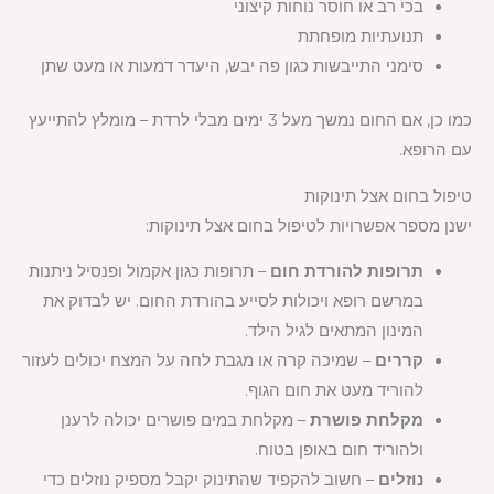
בכי רב או חוסר נוחות קיצוני
תנועתיות מופחתת
סימני התייבשות כגון פה יבש, היעדר דמעות או מעט שתן
כמו כן, אם החום נמשך מעל 3 ימים מבלי לרדת – מומלץ להתייעץ
עם הרופא.
טיפול בחום אצל תינוקות
ישנן מספר אפשרויות לטיפול בחום אצל תינוקות:
תרופות להורדת חום
– תרופות כגון אקמול ופנסיל ניתנות
במרשם רופא ויכולות לסייע בהורדת החום. יש לבדוק את
המינון המתאים לגיל הילד.
קררים
– שמיכה קרה או מגבת לחה על המצח יכולים לעזור
להוריד מעט את חום הגוף.
מקלחת פושרת
– מקלחת במים פושרים יכולה לרענן
ולהוריד חום באופן בטוח.
נוזלים
– חשוב להקפיד שהתינוק יקבל מספיק נוזלים כדי