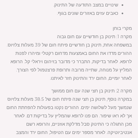
שינויים במצב התודעה של התינוק.
כאבים עזים באזורים שונים בגוף.
מקרי בוחן
מקרה 1: תינוק בן חודשיים עם חום גבוה
במשפחה אחת, תינוק בן חודשיים פיתח חום של 39 מעלות צלזיוס.
ההורים מדדו את החום באמצעות מדחום רקטלי ומיהרו לפנות
לרופא. לאחר בדיקות, התברר כי מדובר בזיהום ויראלי קל. הרופא
המליץ על מנוחה, שתייה מרובה ותרופת פרצטמול לפי הצורך.
לאחר יומיים, החום ירד והתינוק חזר לאיתנו.
מקרה 2: תינוק בן חצי שנה עם חום ממושך
במקרה נוסף, תינוק בן חצי שנה פיתח חום של 38.5 מעלות צלזיוס
שנמשך מעל לשלושה ימים. ההורים נקטו בפעולות להפחתת החום
אך לא ראו שיפור. הם פנו לרופא שהמליץ על בדיקות דם. לאחר
מכן התגלה כי התינוק סבל מדלקת אוזניים, והרופא רשם
אנטיביוטיקה. לאחר מספר ימים עם הטיפול, החום ירד והמצב