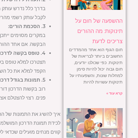
בדרך כלל נדרש עותק מ
לקבל עותק רשמי מהרש
ההשפעה של חום על
3. הסכמת הורים:
תינוקות: מה ההורים
במקרים מסוימים ייתכן
צריכים לדעת
הבקשה. אם אחד ההורים 
חום הגוף הוא אחד מהמדדים
4. טופס בקשה לדרכון:
החשובים ביותר לבריאות של
תצטרכו למלא טופס בקש
תינוקות. כפי שכולנו יודעים,
חום גבוה יכול להיות סימן
הקפד למלא את כל השד
למחלות שונות, והשפעותיו על
5. תמונות בגודל דרכון:
תינוקות עשויות להיות
רוב בקשות הדרכון דורש
קרא עוד »
פנים. רצוי להצטלם אצ
איך להשיג את התמונות של הת
לכידת תמונת הדרכון המושלמת 
קווים מנחים מועילים שכדאי ל