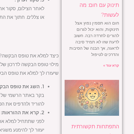
תינוק עם חום: מה
לאחר הצילום, סקור את
לעשות?
או צללים. חתוך את התמ
חום הוא תסמין נפוץ אצל
תינוקות, והוא יכול לגרום
להורים לחרדה רבה. חשוב
לדעת שזו לא תמיד סיבה
לדאגה, אך הבנה של הסיבות
והדרכים לטיפול
כיצד למלא את טופס הבקשה?
מילוי טופס הבקשה לדרכון של 
קרא עוד »
שיעזרו לך למלא את טופס הבק
1. השג את טופס הבקשה:
בקר באתר הרשמי של מש
להוריד ולהדפיס את הטו
2. קרא את ההוראות:
לפני שתתחיל למלא את 
התפתחות תקשורתית
יעזור לך להימנע משגי