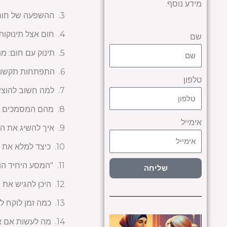
מידע נוסף.
ההשפעה של חום ע
חום אצל תינוקות:
שם
תינוק עם חום: מ
התפתחות תקשורת
טלפון
למה חשוב להוציא
מהם המסמכים ה
אימייל
איך להשיג את הת
כיצד למלא את 
"המסע היחיד הוא
שליחה
היכן להגיש את
כמה זמן לוקח לה
מה לעשות אם א