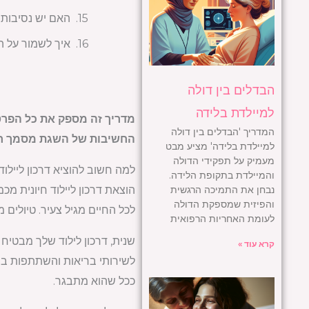
האם יש נסיבות 
איך לשמור על ה
הבדלים בין דולה
למיילדת בלידה
מדריך זה מספק את כל הפרט
המדריך 'הבדלים בין דולה
החשיבות של השגת מסמך חיונ
למיילדת בלידה' מציע מבט
מעמיק על תפקידי הדולה
למה חשוב להוציא דרכון ליילוד
והמיילדת בתקופת הלידה.
נבחן את התמיכה הרגשית
הוצאת דרכון ליילוד חיונית מכ
והפיזית שמספקת הדולה
לכל החיים מגיל צעיר. טיולים
לעומת האחריות הרפואית
שנית, דרכון לילוד שלך מבטיח 
קרא עוד »
לשירותי בריאות והשתתפות בתו
ככל שהוא מתבגר.