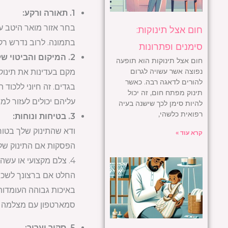
1. תאורה ורקע:
בחר אזור מואר היטב עם
חום אצל תינוקות:
בתמונה. לרוב נדרש רקע
סימנים ופתרונות
2. המיקום והביטוי של התינוק:
חום אצל תינוקות הוא תופעה
נפוצה אשר עשויה לגרום
מקם בעדינות את תינוקך
להורים לדאגה רבה. כאשר
בגדים. זה חיוני ללכוד
תינוק מפתח חום, זה יכול
עליהם יכולים לעזור ל
להיות סימן לכך שישנה בעיה
רפואית כלשהי,
3. בטיחות ונוחות:
ודא שהתינוק שלך בטוח
קרא עוד »
הפסקות אם התינוק שלך 
4. צלם מקצועי או עשה זאת בעצמך:
החלט אם ברצונך לשכור 
באיכות גבוהה העומדות
סמארטפון עם מצלמה בר
5. סקור וערוך: