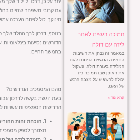
יתר על כן, דרכון ליילוד של
עם קרובי משפחה שחיים בחו"ל
תינוקך יכול לפתח הערכה עמו
בנוסף, דרכון לרך הנולד שלך פ
תמיכה רגשית לאחר
הדורשים נסיעות בינלאומיות. 
לידה עם דולה
בהמשך החיים.
במאמר זה נבחן את חשיבות
התמיכה הרגשית הניתנת לאם
המלידה בעזרת דולה, ונשקול
את האופן שבו תמיכה כזו
יכולה להשפיע על מצבה הרגשי
של האם,
מהם המסמכים הנדרשים?
קרא עוד »
בעת הגשת בקשה לדרכון עבור ה
הדרישות הספציפיות עשויות 
1. הוכחת זהות ההורים:
תצטרך לספק מסמכי זיהו
2. תעודת לידה של תינוק: