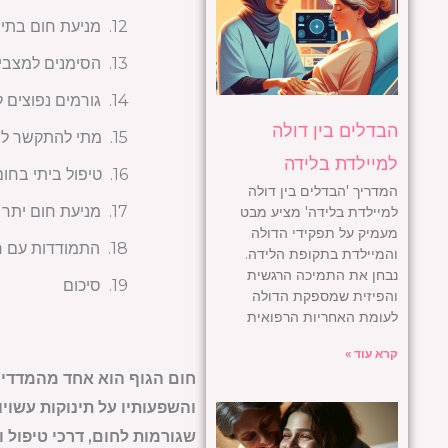
מניעת חום בתינ
הסימנים למצבי 
גורמים נפוצים ל
הבדלים בין דולה
מתי להתקשר לר
למיילדת בלידה
טיפול ביתי בחום
המדריך 'הבדלים בין דולה
מניעת חום יתר
למיילדת בלידה' מציע מבט
מעמיק על תפקידי הדולה
התמודדות עם ח
והמיילדת בתקופת הלידה.
נבחן את התמיכה הרגשית
סיכום
והפיזית שמספקת הדולה
לעומת האחריות הרפואית
קרא עוד »
חום הגוף הוא אחד מהמדדים ה
והשפעותיו על תינוקות עשוי
שגורמות לחום, דרכי טיפול 