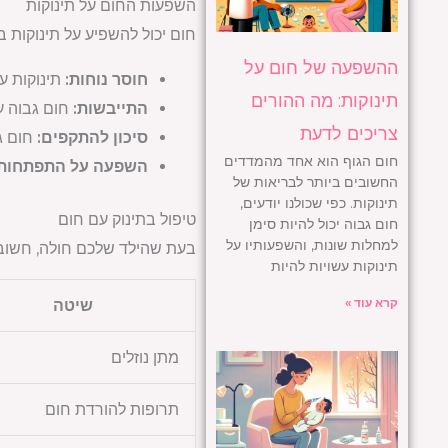
השפעות החום על תינוקות
חום יכול להשפיע על תינוקות ב
ההשפעה של חום על
חוסר נוחות:
תינוקות עם
תינוקות: מה ההורים
התייבשות:
חום גבוה על
צריכים לדעת
סיכון להתקפים:
חום גב
חום הגוף הוא אחד מהמדדים
השפעה על התפתחות:
החשובים ביותר לבריאות של
תינוקות. כפי שכולנו יודעים,
טיפול בתינוק עם חום
חום גבוה יכול להיות סימן
למחלות שונות, והשפעותיו על
בעת שהילד שלכם חולה, חשוב 
תינוקות עשויות להיות
קרא עוד »
שיטה
מתן נוזלים
תרופות להורדת חום