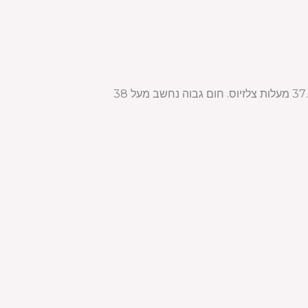
חום נחשב לרמות חום גוף שעוברות את הנורמה. טווח החום הנורמלי עבור תינוקות הוא בין 36.1 ל-37.2 מעלות צלזיוס. חום גבוה נחשב מעל 38