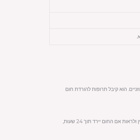
א סובל מדלקת אוזניים. הוא קיבל תרופות להורדת חום
תינוק בן ארבעה חודשים חווה חום של 38.5 מעלות צלזיוס לאחר חיסון. ההורים קיבלו הנחיות להמתין ולראות אם החום יירד תוך 24 שעות,