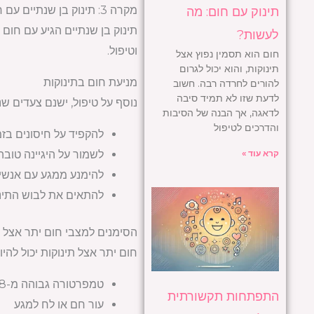
מקרה 3: תינוק בן שנתיים עם חום גבוה
תינוק עם חום: מה
לעשות?
וטיפול.
חום הוא תסמין נפוץ אצל
תינוקות, והוא יכול לגרום
מניעת חום בתינוקות
להורים לחרדה רבה. חשוב
לדעת שזו לא תמיד סיבה
נוסף על טיפול, ישנם צעדים שנ
לדאגה, אך הבנה של הסיבות
והדרכים לטיפול
להקפיד על חיסונים בזמ
לשמור על היגיינה טובה,
קרא עוד »
להימנע ממגע עם אנשים
להתאים את לבוש התינו
הסימנים למצבי חום יתר אצל ת
חום יתר אצל תינוקות יכול לה
טמפרטורה גבוהה מ-38 מעלות צלזיוס
התפתחות תקשורתית
עור חם או לח למגע