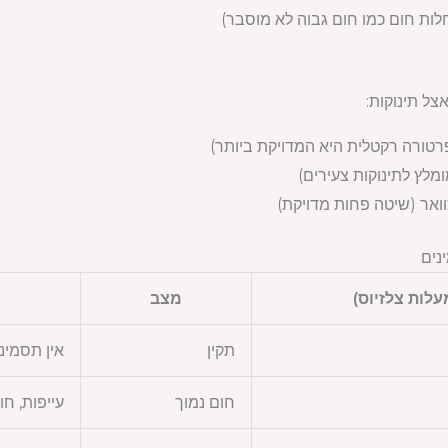
לות חום כמו חום גבוה לא מוסבר)
צל תינוקות:
רטורה רקטלית היא המדויקת ביותר)
מלץ לתינוקות צעירים)
ואר (שיטה פחות מדויקת)
נים
לות צלזיוס)
מצב
תקין
אין תסמינ
חום נמוך
עייפות, חו