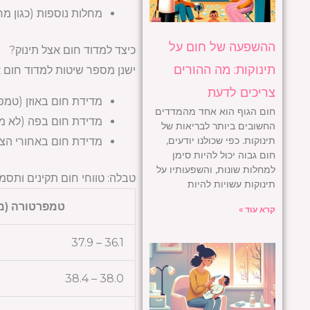
מחלות נוספות (כגון מח
ההשפעה של חום על
כיצד למדוד חום אצל תינוק?
תינוקות: מה ההורים
ישנן מספר שיטות למדוד חום א
צריכים לדעת
מדידת חום באוזן (טמפ
חום הגוף הוא אחד מהמדדים
מדידת חום בפה (לא מו
החשובים ביותר לבריאות של
תינוקות. כפי שכולנו יודעים,
מדידת חום באחורי הצו
חום גבוה יכול להיות סימן
למחלות שונות, והשפעותיו על
טבלה: טווחי חום תקינים ותסמי
תינוקות עשויות להיות
טמפרטורה (מע
קרא עוד »
36.1 – 37.9
38.0 – 38.4