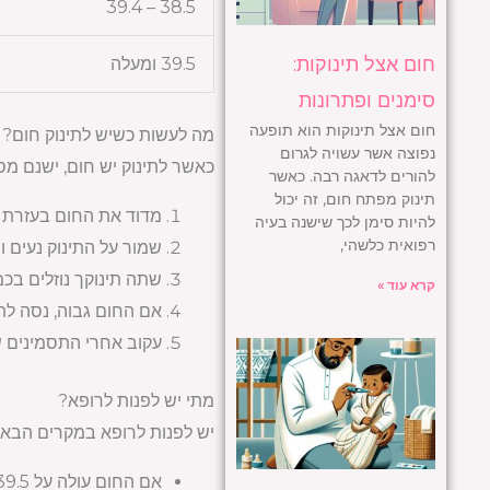
38.5 – 39.4
חום אצל תינוקות:
39.5 ומעלה
סימנים ופתרונות
חום אצל תינוקות הוא תופעה
מה לעשות כשיש לתינוק חום?
נפוצה אשר עשויה לגרום
כאשר לתינוק יש חום, ישנם מס
להורים לדאגה רבה. כאשר
תינוק מפתח חום, זה יכול
מדוד את החום בעזרת מ
להיות סימן לכך שישנה בעיה
רפואית כלשהי,
שמור על התינוק נעים ו
שתה תינוקך נוזלים בכ
קרא עוד »
אם החום גבוה, נסה לתת
עקוב אחרי התסמינים ש
מתי יש לפנות לרופא?
יש לפנות לרופא במקרים הבאי
אם החום עולה על 39.5 מעלות צלזיוס.