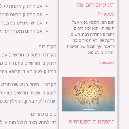
תינוק עם חום: מה
אם התינוק מתחת לגיל 3 חודשים ויש לו חום
לעשות?
אם התינוק מראה סימני
חום הוא תסמין נפוץ אצל
אם יש שינויים במצב רו
תינוקות, והוא יכול לגרום
אם החום נמשך יותר מ-3 ימים
להורים לחרדה רבה. חשוב
לדעת שזו לא תמיד סיבה
לדאגה, אך הבנה של הסיבות
מקרי בוחן
והדרכים לטיפול
מקרה 1: תינוק בן חודשיים עם חום גבוה
קרא עוד »
בתינוק צעיר מאוד. הרופא ביצע 
מקרה 2: תינוק בן שישה חודשים עם חום ובכי מתמשך
יש לו דלקת באוזן, והומלץ על טי
טיפים להורים
התפתחות תקשורתית
כדי למנוע מצבים של חום או ל