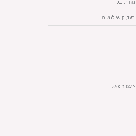
נוחות, בכי
רעד, קושי לנשום
 עם רופא).