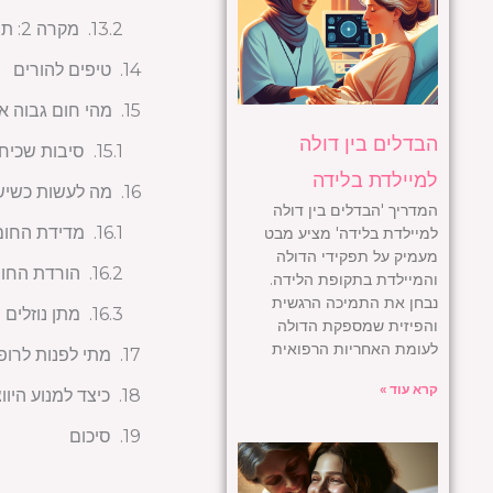
מקרה 2: תינוק בן שישה חודשים עם חום ובכי מתמשך
טיפים להורים
מהי חום גבוה א
הבדלים בין דולה
סיבות שכיחו
למיילדת בלידה
מה לעשות כשיש 
המדריך 'הבדלים בין דולה
מדידת החום
למיילדת בלידה' מציע מבט
מעמיק על תפקידי הדולה
הורדת החו
והמיילדת בתקופת הלידה.
נבחן את התמיכה הרגשית
מתן נוזלים
והפיזית שמספקת הדולה
לעומת האחריות הרפואית
מתי לפנות לרופ
קרא עוד »
כיצד למנוע היוו
סיכום