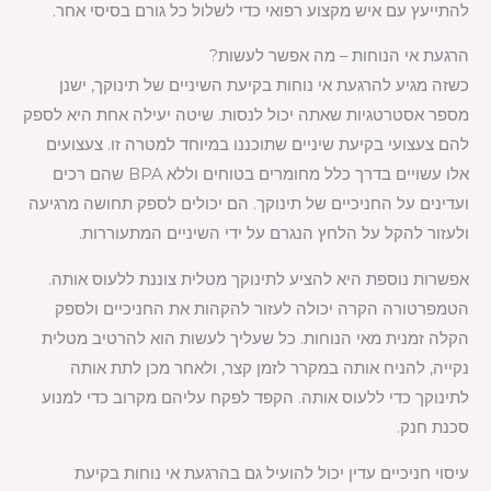
להתייעץ עם איש מקצוע רפואי כדי לשלול כל גורם בסיסי אחר.
הרגעת אי הנוחות – מה אפשר לעשות?
כשזה מגיע להרגעת אי נוחות בקיעת השיניים של תינוקך, ישנן
מספר אסטרטגיות שאתה יכול לנסות. שיטה יעילה אחת היא לספק
להם צעצועי בקיעת שיניים שתוכננו במיוחד למטרה זו. צעצועים
אלו עשויים בדרך כלל מחומרים בטוחים וללא BPA שהם רכים
ועדינים על החניכיים של תינוקך. הם יכולים לספק תחושה מרגיעה
ולעזור להקל על הלחץ הנגרם על ידי השיניים המתעוררות.
אפשרות נוספת היא להציע לתינוקך מטלית צוננת ללעוס אותה.
הטמפרטורה הקרה יכולה לעזור להקהות את החניכיים ולספק
הקלה זמנית מאי הנוחות. כל שעליך לעשות הוא להרטיב מטלית
נקייה, להניח אותה במקרר לזמן קצר, ולאחר מכן לתת אותה
לתינוקך כדי ללעוס אותה. הקפד לפקח עליהם מקרוב כדי למנוע
סכנת חנק.
עיסוי חניכיים עדין יכול להועיל גם בהרגעת אי נוחות בקיעת