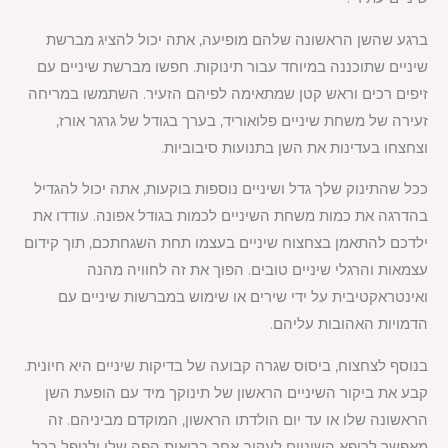
ברגע שהשן הראשונה שלהם מופיעה, אתה יכול להציג מברשת
שיניים שתוכננה במיוחד עבור תינוקות. חפשו מברשת שיניים עם
זיפים רכים וראש קטן שמתאימה לפיהם הזעיר. השתמשו במריחה
זעירה של משחת שיניים פלואוריד, בערך בגודל של גרגר אורז,
וצחצחו בעדינות את השן בתנועות סיבוביות.
ככל שהתינוק שלך גדל ושיניים נוספות בוקעות, אתה יכול להגדיל
בהדרגה את כמות משחת השיניים לכמות בגודל אפונה. עודדו את
ילדכם להתאמן בצחצוח שיניים בעצמו תחת השגחתכם, תוך קידום
עצמאות והרגלי שיניים טובים. הפוך את זה לחוויה מהנה
ואינטראקטיבית על ידי שירים או שימוש במברשות שיניים עם
הדמויות האהובות עליהם.
בנוסף לצחצוח, ביסוס שגרה קבועה של בדיקות שיניים היא חיונית.
קבע את ביקור השיניים הראשון של תינוקך מיד עם הופעת השן
הראשונה שלו או עד יום הולדתו הראשון, המוקדם מביניהם. זה
מאפשר לרופא השיניים לעקוב אחר בריאות הפה שלו ולטפל בכל