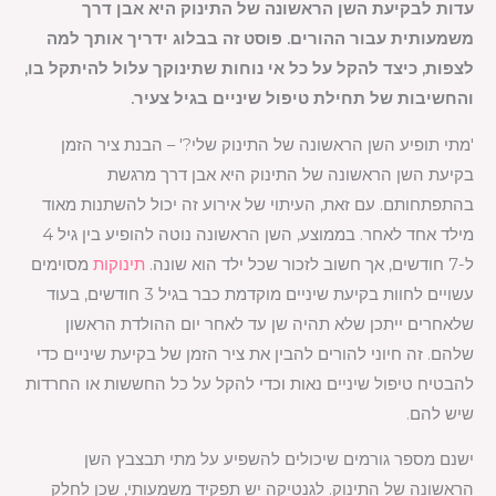
עדות לבקיעת השן הראשונה של התינוק היא אבן דרך
משמעותית עבור ההורים. פוסט זה בבלוג ידריך אותך למה
לצפות, כיצד להקל על כל אי נוחות שתינוקך עלול להיתקל בו,
והחשיבות של תחילת טיפול שיניים בגיל צעיר.
'מתי תופיע השן הראשונה של התינוק שלי?' – הבנת ציר הזמן
בקיעת השן הראשונה של התינוק היא אבן דרך מרגשת
בהתפתחותם. עם זאת, העיתוי של אירוע זה יכול להשתנות מאוד
מילד אחד לאחר. בממוצע, השן הראשונה נוטה להופיע בין גיל 4
ל-7 חודשים, אך חשוב לזכור שכל ילד הוא שונה.
תינוקות
מסוימים
עשויים לחוות בקיעת שיניים מוקדמת כבר בגיל 3 חודשים, בעוד
שלאחרים ייתכן שלא תהיה שן עד לאחר יום ההולדת הראשון
שלהם. זה חיוני להורים להבין את ציר הזמן של בקיעת שיניים כדי
להבטיח טיפול שיניים נאות וכדי להקל על כל החששות או החרדות
שיש להם.
ישנם מספר גורמים שיכולים להשפיע על מתי תבצבץ השן
הראשונה של התינוק. לגנטיקה יש תפקיד משמעותי, שכן לחלק