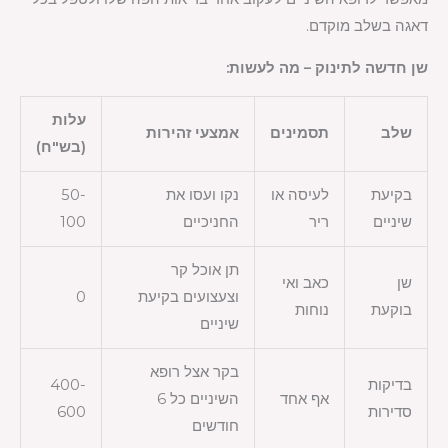
דאגה בשלב מוקדם.
שן חדשה לתינוק – מה לעשות:
עלות
שלב
תסמינים
אמצעי זהירות
(בש"ח)
בקיעת
לעיסה או
נקו ועסו את
50-
שיניים
ריר
החניכיים
100
תן אוכל קר
שן
כאב ואי
וצעצועים בקיעת
0
בוקעת
נוחות
שיניים
בקר אצל רופא
בדיקות
400-
אף אחד
השיניים כל 6
סדירות
600
חודשים