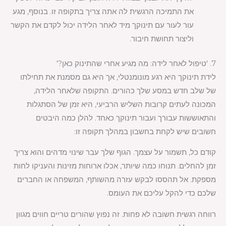
את התמיכה הרגשית לה אתה צריך בתקופה זו. בנוסף, מגע
עור לעור עם תינוקך מיד לאחר הלידה יכול לקדם את הקשר
וליצור תחושת חיבור.
7. 'טיפול לאחר לידה: מה מגיע אחרי שהתינוק כאן?'
לידת תינוקך היא רגע מונומנטלי, אך היא גם מסמנת את תחילתו
של שלב חדש במסע שלך כהורים. התקופה שלאחר הלידה,
המכונה לעתים קרובות השליש הרביעי, היא זמן של הסתגלות
והתאוששות עבורך ועבור תינוקך כאחד. להלן כמה היבטים
חשובים שיש לקחת בחשבון במהלך תקופה זו:
קודם כל, תשמור על עצמך. הגוף שלך עבר שינוי מדהים והוא צריך
זמן להחלים. תנוחו כמה שיותר, אכלו ארוחות מזינות והעניקו לחות
מספקת. אל תהססו לבקש עזרה מהשותף, המשפחה או החברים
שלכם כדי להקל עליכם את העומס.
רווחה רגשית חשובה לא פחות. זה נפוץ שהורים טריים חווים מגוון