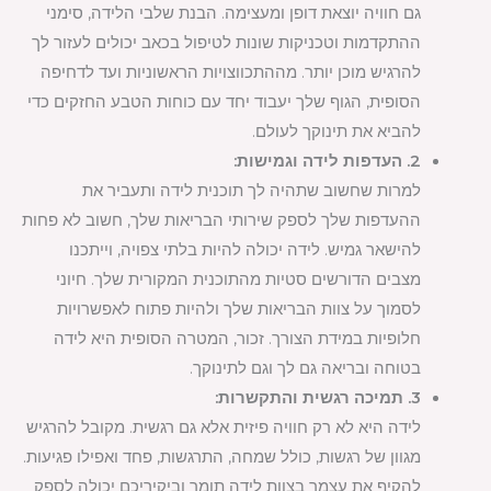
גם חוויה יוצאת דופן ומעצימה. הבנת שלבי הלידה, סימני
ההתקדמות וטכניקות שונות לטיפול בכאב יכולים לעזור לך
להרגיש מוכן יותר. מההתכווצויות הראשוניות ועד לדחיפה
הסופית, הגוף שלך יעבוד יחד עם כוחות הטבע החזקים כדי
להביא את תינוקך לעולם.
2. העדפות לידה וגמישות:
למרות שחשוב שתהיה לך תוכנית לידה ותעביר את
ההעדפות שלך לספק שירותי הבריאות שלך, חשוב לא פחות
להישאר גמיש. לידה יכולה להיות בלתי צפויה, וייתכנו
מצבים הדורשים סטיות מהתוכנית המקורית שלך. חיוני
לסמוך על צוות הבריאות שלך ולהיות פתוח לאפשרויות
חלופיות במידת הצורך. זכור, המטרה הסופית היא לידה
בטוחה ובריאה גם לך וגם לתינוקך.
3. תמיכה רגשית והתקשרות:
לידה היא לא רק חוויה פיזית אלא גם רגשית. מקובל להרגיש
מגוון של רגשות, כולל שמחה, התרגשות, פחד ואפילו פגיעות.
להקיף את עצמך בצוות לידה תומך וביקיריכם יכולה לספק