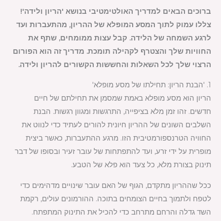
ברוכים הבאים למדריך האולטימטיבי בנושא 'הריון ולידה'!
צללו עמוק לתוך המסע המופלא של ההריון, מהתעברות ועד
לרגע השמחה של הלידה. קבל עצות ממומחים, שתף את
החוויות שלך והצטרף לקהילה תומכת. מדריך זה הוא הפורום
הרצוי שלך לכל השאלות והחששות הקשורים להריון ולידה.
1. 'הבנת הריון: תחילתו של מסע מופלא'
הריון הוא מסע מופלא באמת שמסמן את תחילתם של חיים
חדשים. זהו זמן מלא בציפייה, התרגשות ומגוון רגשות. הבנת
השלבים השונים של ההריון חיונית להורים לעתיד כדי לנווט את
החוויה הטרנספורמטיבית הזו. מרגע ההתעברות, כאשר ביצית
מופרית על ידי זרע, ועד להתפתחות של עובר זעיר ובסופו של דבר
תינוק בצורת מלא, כל צעד הוא פלא של הטבע.
ככל שההריון מתקדם, הגוף של האם עובר שינויים מדהימים כדי
לטפח ולתמוך בחיים הצומחים בתוכה. ההורמונים עולים, רקמת
השד גדלה והרחם מתרחב כדי להכיל את התינוק המתפתח.