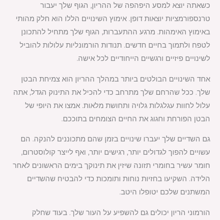
כשאתה יוצא למסע היפהפה של ההריון, הגוף שלך יעבור
טרנספורמציות יוצאות דופן. אימוץ השינויים הללו הוא חלק מהותי
באימוץ האימהות. מרגע ההתעברות, הגוף שלך מתחיל להתכונן
לטפח ולתמוך בחיים חדשים. תנודות הורמונליות עלולות להוביל
לשינויים פיזיים ורגשיים הייחודיים לכל אישה.
אחד השינויים הבולטים ביותר במהלך ההריון הוא צמיחת הבטן
שלך. ככל שהרחם שלך מתרחב כדי להכיל את התינוק הגדל, אתה
עלול לחוות עגלגלות גלויה ותחושת מלאות. אמצו את היופי של
הבטן הפורחת וחגוג את החיים הצומחים בתוככם.
גם השדיים שלך יעברו שינויים בזמן שהם מתכוננים להנקה. הם
עשויים להפוך לגדולים יותר, רגישים יותר, ואף לייצר קולוסטרום,
חומר עשיר בחומרי תזונה שיזין את תינוקך בימים הראשונים לאחר
הלידה. השקיעו בחזיות נוחות ותומכות כדי להבטיח שהשדיים
המשתנים שלכם יטופלו היטב.
הורמוני הריון יכולים גם להשפיע על העור שלך. בעוד שחלק