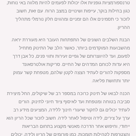
טרנספורמציות גופניות אלו יכולות לפעמים להיות מלווה באי נוחות,
כגון בחילות בוקר, עייפות ושינויים במצב הרוח. עם זאת, חשוב
לזכור כי תסמינים אלו הם זמניים ומהווים חלק נורמלי מתהליך
ההריון.
הבנת השלבים השונים של התפתחות העובר היא מעוררת יראה.
מהשבועות המוקדמים ביותר, כאשר הלב של התינוק מתחיל
לפעום, ועד להיווצרותם של גפיים זעירות ותווי פנים, כל אבן דרך
היא עדות לכוחם המדהים של החיים. סריקות אולטרסאונד
מספקות להורים לעתיד הצצה לקטן שלהם, מטפחת קשר עמוק
יותר ותחושת פליאה.
הכנה לבואו של תינוק כרוכה במספר רב של שיקולים, החל מיצירת
סביבה בטוחה ומטפחת ועד לאיסוף ציוד חיוני לתינוק. הורים
לעתיד יכולים גם לחקור שיעורי חינוך ללידה, המציעים מידע רב
ערך על צירים, לידה וטיפול לאחר לידה. חשוב לזכור שכל הריון הוא
ייחודי, וחיפוש אחר הדרכה מאנשי מקצוע בתחום הבריאות
והצטרפות לקהילות תומכות, כמו פורומים של הריון ולידה, יכולים