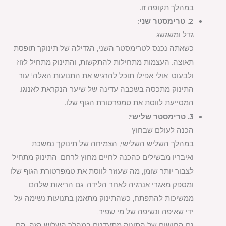
במהלך תקופה זו.
2. טרימסטר שני:
גדל ומשגשג
כשאתה נכנס לטרימסטר השני, הגדילה של תינוקך תופסת
תאוצה. העצמות מתחילות להתקשות, והתינוק מתחיל לזוז
ולבעוט. אולי אפילו תוכל להרגיש את התנועות האלה! עור
התינוק מתכסה בשכבה עדינה של שיער הנקראת לאנוגו,
המסייעת לווסת את טמפרטורת הגוף שלו.
3. טרימסטר שלישי:
הכנה לעולם שבחוץ
במהלך השליש השלישי, הצמיחה של תינוקך נמשכת
ואיבריו מבשילים כהכנה לחיים מחוץ לרחם. התינוק מתחיל
לצבור יותר שומן, מה שעוזר לווסת את טמפרטורת הגוף שלו
ומספק מאגרי אנרגיה לאחר הלידה. גם הריאות שלהם
ממשיכות להתפתח, כשהתינוק מתאמן בתנועות נשימה על
ידי שאיפה ונשיפה של מי שפיר.
גם החושים של התינוק מתעדנים במהלך השליש הזה. הם