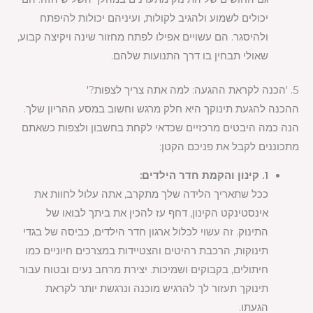
יכולים לשמוע ולהגיב לקולות, ועיניהם יכולות להיפתח
ולהיסגר. הם עשויים אפילו לפתח מחזור שינה ויקיצה קבוע,
שאולי תבחין בו דרך התנועות שלהם.
5. 'הכנה לקראת ההגעה: למה אתה צריך לצפות?'
ההכנה להגעת תינוקך היא חלק מרגש וחשוב במסע ההריון שלך.
הנה כמה היבטים מרכזיים שכדאי לקחת בחשבון ולצפות כשאתם
מתכוננים לקבל את פניכם הקטן:
1. קינון והקמת חדר הילדים:
ככל שתאריך הלידה שלך מתקרב, אתה עלול לחוות את
אינסטינקט הקינון, דחף עז להכין את ביתך לבואו של
התינוק. זה עשוי לכלול ארגון חדר הילדים, כביסה של בגדי
תינוקות, הרכבת רהיטים והצטיידות במצרכים חיוניים כמו
חיתולים, בקבוקים ושמיכות. יצירת מרחב נעים ובטוח עבור
תינוקך תעזור לך להרגיש מוכנה ונרגשת יותר לקראת
הגעתו.