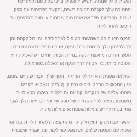
רגשות, כולל שמחה, תשישות ואפילו בייבי בלוז. פנה למערכת
התמיכה שלך לקבלת תמיכה רגשית, ותקשר בפתיחות עם ספק
שירותי הבריאות שלך אם אתה מרגיש המום או חווה תסמינים של
דיכאון לאחר לידה.
הנקה היא היבט משמעותי בטיפול לאחר לידה. זה יכול לקחת זמן
לך ולתינוק שלך לבסס שגרת הנקה, אז היו סבלניים עם עצמכם.
חפשי הדרכה מיועצת הנקה במידת הצורך, ותזכרי שהאכילה היא
הטובה ביותר, בין אם זה דרך הנקה או האכלה בפורמולה.
החלמה גופנית היא תהליך הדרגתי. הגוף שלך יעבור שינויים שונים,
כגון התכווצות הרחם, דימום נרתיקי (לוצ'יה) וכאב או תפרים
פוטנציאליים של הנקבים. קח את זה בקלות, הימנע מפעילויות
מאומצות, ופעל לפי ההנחיות של ספק שירותי הבריאות שלך לגבי
מתי בטוח לחדש פעילות גופנית או פעילות מינית.
הקשר עם תינוקך הוא חלק יקר מהתקופה שלאחר הלידה. בלו זמן
איכות עם הקטנה שלכם, עשו מגע עור לעור, ובנו שגרה שעובדת