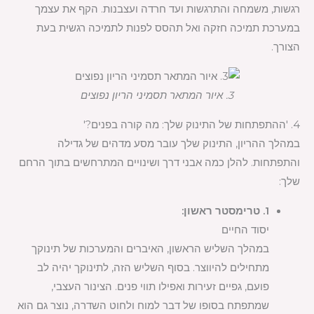
רגשות, משמחה והתרגשות ועד חרדה ועצבנות. הקף את עצמך
במערכת תמיכה חזקה ואל תהסס לפנות לתמיכה רגשית בעת
הצורך.
3. איור המתאר תסמיני הריון נפוצים
4. 'ההתפתחות של התינוק שלך: מה קורה בפנים?'
במהלך ההריון, התינוק שלך עובר מסע מדהים של גדילה
והתפתחות. להלן כמה אבני דרך ושינויים המתרחשים בתוך הרחם
שלך:
1. טרימסטר ראשון:
יסוד החיים
במהלך השליש הראשון, האיברים והמערכות של תינוקך
מתחילים להיווצר. בסוף השליש הזה, לתינוקך יהיה לב
פועם, גפיים זעירות ואפילו תווי פנים. הצינור העצבי,
שמתפתח בסופו של דבר למוח ולחוט השדרה, נוצר גם הוא