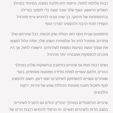
רבות עלולות לחוות. עייפות היא תלונה נפוצה, במיוחד במהלך
השליש הראשון. הגוף שלך עובד קשה כדי לתמוך בגדילה
ובהתפתחות של תינוקך, כך שזה טבעי להרגיש עייף מהרגיל.
הקפידו לנוח הרבה ולהקשיב לצרכי הגוף.
סימפטום שכיח נוסף הוא הטלת שתן תכופה. ככל שהרחם שלך
מתרחב ומפעיל לחץ על שלפוחית השתן שלך, אתה עלול למצוא
את עצמך עושה נסיעות נוספות לשירותים. הישארו לחות, אך היו
מוכנים להפסקות אמבטיה יותר מהרגיל.
נשים רבות חוות גם שינויים בתיאבון ובתשוקות שלהן במהלך
ההריון. חלקם עשויים לפתח סלידה ממזונות מסוימים, בעוד
שאחרים עשויים להשתוקק לשילובים יוצאי דופן. חשוב להקשיב
לגוף ולאכול תזונה מאוזנת הכוללת שפע של פירות, ירקות
וחלבונים.
שינויים הורמונליים במהלך ההריון יכולים גם להוביל לשינויים
במצב הרוח ולשינויים רגשיים. זה נורמלי להרגיש רכבת הרים של