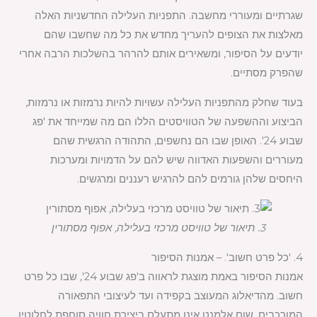
שגרתיים ומעוררי מחשבה. התפניות העלילה החדשניות האלה
מאלצות את הצופים להעריך מחדש את כל מה שחשבו שהם
יודעים על הסיפור, ומשאירים אותם להרהר בהשלכות הרבה אחרי
שהפרק מסתיים.
בעוד שחלק מהתפניות העלילה עשויות להיות נרמזות או נרמזות,
הביצוע וההשפעה של הטוויסטים הללו הם מה שמייחד את 'פג
שבוע 24'. האופן שבו הם נחשפים, התהודה הרגשית שהם
מעוררים והשפעות האדווה שיש להם על הדמויות ומערכות
היחסים שלהן גורמים להם להרגיש רעננים ומרגשים.
3. תיאור של טוויסט מרכזי בעלילה, אפוף מסתורין
4. 'כל פרט חשוב'. – אמנות הסיפור
אמנות הסיפור באמת מוצגת לראווה ב'פג שבוע 24', שבו כל פרט
חשוב. מהדיאלוג המעוצב בקפידה ועד לעיצובי התפאורה
המורכבים, שום אלמנט אינו מתעלם ביצירת חוויה סוחפת לחלוטין