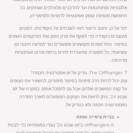
אלגנטיות ומתוחכמות ועד להרכבים מלוכלכים ושחוקים, כל
תחפושת מוסיפה עומק ואותנטיות לדמויות ולסיפוריהן.
יתר על כן, עיצוב הייצור ראוי לשבחים על הקפדנותו. הסטים
מעוצבים בקפידה כדי לשקף את פרק הזמן ואת המיקומים השונים
בסיפור. החל מפנים מקושטים ומפוארים ועד למראה חיצוני גס
ומציאותי, כל תפאורה מתעוררת לחיים ברמת פירוט ואותנטיות
מדהימה.
7. The Cliffhanger: טריק זול או אסטרטגיה חכמה?
צוק יכול להיות חרב פיפיות בסיפור סיפורים, להשאיר את הצופים
על קצה המושבים שלהם אבל גם לתסכל אותם. במקרה של 'פג
שבוע 24', ניתן לראות את הצוקים המופעלים לאורך הסדרה
כאסטרטגיה חכמה ולא כטריק זול.
בניית ציפייה ומתח
ה-cliffhangers ב'פג שבוע 24' נוצרו במומחיות כדי לבנות