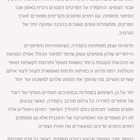
עבור הצופים. ההקפדה על הפרטים הקטנים ניכרת באופן שבו
הסיפור מתפתח, עם רמזים וסימנים מקדימים מפוזרים לאורך
הפרקים, ומתגמלים צופים קשובים בהבנה עמוקה יותר של
הנרטיב.
הדמויות עצמן מפותחות בקפידה, כשהמוזרויות והסיפורים
הייחודיים שלהן מוסיפים עומק ומימד לסיפור הכולל. אפילו המחוות
או ההבעות הקטנות ביותר נושאות משקל ותורמות לקשתות האופי
הכוללות. רמת פירוט זו בפיתוח הדמות מאפשרת לקהל ליצור איתם
קשרים רגשיים, מה שהופך את המסע שלהם למשכנע עוד יותר.
יתר על כן, השימוש בסמליות ובמוטיבים חזותיים מוסיף עוד רובד
של סיפורים לסדרה. כל צילום מורכב בקפידה, כאשר צבעים,
חפצים ומסגור תורמים כולם לתהליך הסיפור. רמזים ויזואליים אלה
לא רק משפרים את האסתטיקה של התוכנית אלא גם מספקים
רמזים ורמזים עדינים המעשירים את חווית הצפייה.
בנוסף, קצב הסיפור מבוצע בצורה מופתית, כאשר כל פרק מתבסס