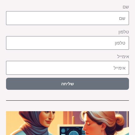
שם
טלפון
אימייל
שליחה