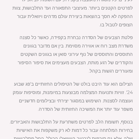
לפרטים הקטנים ביותר. מעיצובי התפאורה ועד התלבושות, צוות
ההפקה לא חסך בהוצאות ביצירת עולם מדהים ויזואלית עבור
הצופים לטבול בו.
פלטת הצבעים של הסדרה נבחרת בקפידה, כאשר כל סצנה
משדרת מצב רוח או אווירה מסוימת. בין אם מדובר בגוונים
התוססים והתוססים של נוף עירוני סואן או בגוונים השקטים
והקודרים של רגע מותח, הצבעים מעצימים את סיפור הסיפור
ומעוררים רגשות בקהל.
הצילום הוא עוד היבט בולט של הטיפולים החזותיים ב'פג שבוע
24'. זוויות ותנועות המצלמה מבוצעות במיומנות, ומוסיפות עומק
ועוצמה לסצנות. השימוש במסגור יצירתי ובצילומים חדשניים
משפר עוד יותר את המשיכה החזותית של הסדרה.
בנוסף, תשומת הלב לפרטים משתרעת על התלבושות והאביזרים.
בחירות המלתחה עבור כל דמות לא רק משקפות את האישיות
שלה, אלא גם תורמות לנרטיב הוויזואלי הכולל. החל מתלבושות