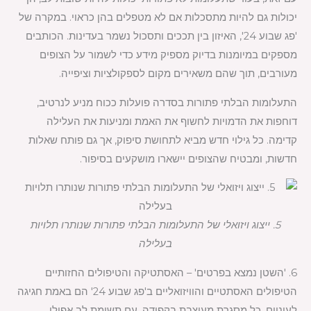
יכולות גם להיות מתסכלות אם לא מטפלים בהן כראוי. במקרה של
'פג שבוע 24', האיזון בין תככים ותסכול נשמר בעדינות. הכותבים
מספקים במיומנות בדיוק מספיק מידע כדי לשמור על הצופים
מעורבים, תוך שהם משאירים מקום לספקולציות וציפייה.
התעלומות הבלתי פתורות בסדרה פועלות ככוח מניע לנרטיב,
דוחפות את הדמויות לחשוף את האמת ומניעות את העלילה
קדימה. כל גילוי חדש מביא לתחושת סיפוק, אך גם פותח שאלות
חדשות, ומבטיח שהצופים יישארו מושקעים בסיפור.
5. ייצוג ויזואלי של התעלומות הבלתי פתורות שנותרו תלויות
בעלילה
6. 'השטן נמצא בפרטים' – האסתטיקה והטיפולים החזותיים
הטיפולים האסתטיים והוויזואליים ב'פג שבוע 24' הם באמת חגיגה
לעיניים. כל מסגרת מעוצבת בקפידה, עם תשומת לב אפילו