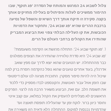
צלול לשבוע 24 המרגש והמותח של הסדרה 'פג תוקף', שבו
ההימור ממשיכים לעלות והפיתולים בעלילה מחזיקים אותך
בקצה. סקירה זו תיקח אותך דרך השיאים והשפל של נסיעה
ברכבת ההרים שהיא 'פג שבוע 24', ותחקור את הדמויות
הכובשות, את קו העלילה הבלתי צפוי ואת הביצוע המבריק
שהותירו את הקהלים ברחבי העולם על הרים.
1. 'פג תוקף שבוע 24': התחלה מרגשת או הקדמה משעממת?
'פג שבוע 24' היא סדרת טלוויזיה שהותירה את הצופים מפולגים
כבר מההתחלה. יש הטוענים שהוא יוצא לדרך עם מפץ שואב
אדרנלין, בעוד אחרים טוענים שהוא נופל כהקדמה חסרת ברק למה
שיכול היה להיות סיפור מסקרן. התוכנית מציגה לנו עולם דיסטופי
שבו הזמן אוזל עבור האנושות, והקונספט לבדו מספיק כדי ללכוד
את תשומת הלב. עם זאת, הביצוע משאיר הרבה מה לרצוי. הפרקים
הראשונים לא מצליחים להעסיק את הקהל במלואו, עם קצב איטי
וחוסר כיוון ברור. לוקח זמן עד שהעלילה תופסת תאוצה ועד
שהדמויות נכנסות לפוקוס. ההתחלה הלא ודאית הזו משאירה את