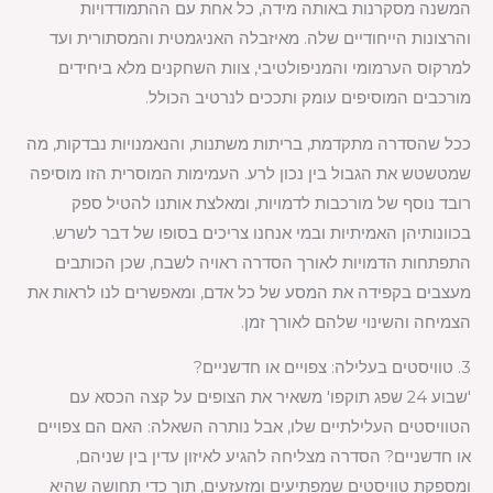
המשנה מסקרנות באותה מידה, כל אחת עם ההתמודדויות
והרצונות הייחודיים שלה. מאיזבלה האניגמטית והמסתורית ועד
למרקוס הערמומי והמניפולטיבי, צוות השחקנים מלא ביחידים
מורכבים המוסיפים עומק ותככים לנרטיב הכולל.
ככל שהסדרה מתקדמת, בריתות משתנות, והנאמנויות נבדקות, מה
שמטשטש את הגבול בין נכון לרע. העמימות המוסרית הזו מוסיפה
רובד נוסף של מורכבות לדמויות, ומאלצת אותנו להטיל ספק
בכוונותיהן האמיתיות ובמי אנחנו צריכים בסופו של דבר לשרש.
התפתחות הדמויות לאורך הסדרה ראויה לשבח, שכן הכותבים
מעצבים בקפידה את המסע של כל אדם, ומאפשרים לנו לראות את
הצמיחה והשינוי שלהם לאורך זמן.
3. טוויסטים בעלילה: צפויים או חדשניים?
'שבוע 24 שפג תוקפו' משאיר את הצופים על קצה הכסא עם
הטוויסטים העלילתיים שלו, אבל נותרה השאלה: האם הם צפויים
או חדשניים? הסדרה מצליחה להגיע לאיזון עדין בין שניהם,
ומספקת טוויסטים שמפתיעים ומזעזעים, תוך כדי תחושה שהיא