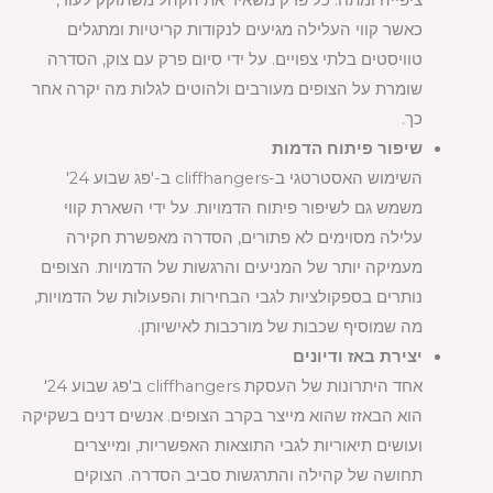
ציפייה ומתח. כל פרק משאיר את הקהל משתוקק לעוד,
כאשר קווי העלילה מגיעים לנקודות קריטיות ומתגלים
טוויסטים בלתי צפויים. על ידי סיום פרק עם צוק, הסדרה
שומרת על הצופים מעורבים ולהוטים לגלות מה יקרה אחר
כך.
שיפור פיתוח הדמות
השימוש האסטרטגי ב-cliffhangers ב-'פג שבוע 24'
משמש גם לשיפור פיתוח הדמויות. על ידי השארת קווי
עלילה מסוימים לא פתורים, הסדרה מאפשרת חקירה
מעמיקה יותר של המניעים והרגשות של הדמויות. הצופים
נותרים בספקולציות לגבי הבחירות והפעולות של הדמויות,
מה שמוסיף שכבות של מורכבות לאישיותן.
יצירת באז ודיונים
אחד היתרונות של העסקת cliffhangers ב'פג שבוע 24'
הוא הבאזז שהוא מייצר בקרב הצופים. אנשים דנים בשקיקה
ועושים תיאוריות לגבי התוצאות האפשריות, ומייצרים
תחושה של קהילה והתרגשות סביב הסדרה. הצוקים