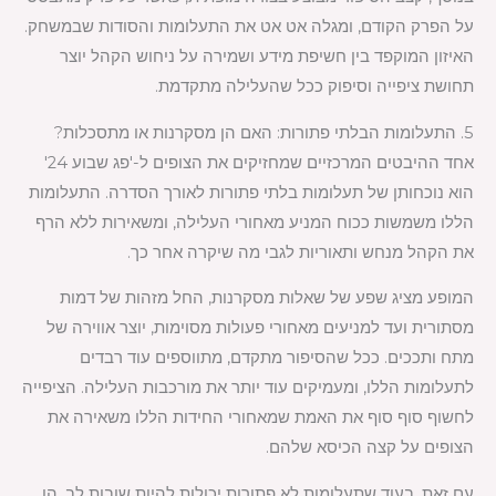
על הפרק הקודם, ומגלה אט אט את התעלומות והסודות שבמשחק.
האיזון המוקפד בין חשיפת מידע ושמירה על ניחוש הקהל יוצר
תחושת ציפייה וסיפוק ככל שהעלילה מתקדמת.
5. התעלומות הבלתי פתורות: האם הן מסקרנות או מתסכלות?
אחד ההיבטים המרכזיים שמחזיקים את הצופים ל-'פג שבוע 24'
הוא נוכחותן של תעלומות בלתי פתורות לאורך הסדרה. התעלומות
הללו משמשות ככוח המניע מאחורי העלילה, ומשאירות ללא הרף
את הקהל מנחש ותאוריות לגבי מה שיקרה אחר כך.
המופע מציג שפע של שאלות מסקרנות, החל מזהות של דמות
מסתורית ועד למניעים מאחורי פעולות מסוימות, יוצר אווירה של
מתח ותככים. ככל שהסיפור מתקדם, מתווספים עוד רבדים
לתעלומות הללו, ומעמיקים עוד יותר את מורכבות העלילה. הציפייה
לחשוף סוף סוף את האמת שמאחורי החידות הללו משאירה את
הצופים על קצה הכיסא שלהם.
עם זאת, בעוד שתעלומות לא פתורות יכולות להיות שובות לב, הן