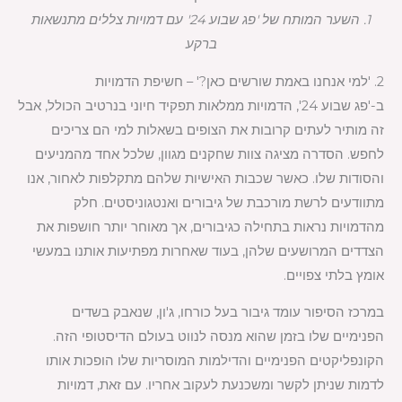
1. השער המותח של 'פג שבוע 24' עם דמויות צללים מתנשאות
ברקע
2. 'למי אנחנו באמת שורשים כאן?' – חשיפת הדמויות
ב-'פג שבוע 24', הדמויות ממלאות תפקיד חיוני בנרטיב הכולל, אבל
זה מותיר לעתים קרובות את הצופים בשאלות למי הם צריכים
לחפש. הסדרה מציגה צוות שחקנים מגוון, שלכל אחד מהמניעים
והסודות שלו. כאשר שכבות האישיות שלהם מתקלפות לאחור, אנו
מתוודעים לרשת מורכבת של גיבורים ואנטגוניסטים. חלק
מהדמויות נראות בתחילה כגיבורים, אך מאוחר יותר חושפות את
הצדדים המרושעים שלהן, בעוד שאחרות מפתיעות אותנו במעשי
אומץ בלתי צפויים.
במרכז הסיפור עומד גיבור בעל כורחו, ג'ון, שנאבק בשדים
הפנימיים שלו בזמן שהוא מנסה לנווט בעולם הדיסטופי הזה.
הקונפליקטים הפנימיים והדילמות המוסריות שלו הופכות אותו
לדמות שניתן לקשר ומשכנעת לעקוב אחריו. עם זאת, דמויות