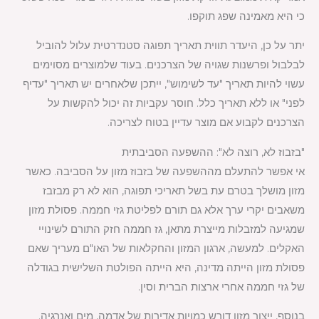
כי היא מאמינה שפג תוקפו.
יתר על כן, היעדר תווית תאריך תפוגה סטנדרטית עלול להוביל
לבלבול ופרשנות שגויה של הצרכנים. בעוד שלמוצרים מסוימים
עשוי להיות תאריך "עד לשימוש", ייתכן שלאחרים יש תאריך "עדיף
לפני" או ללא תאריך כלל. חוסר עקביות זה יכול להקשות על
הצרכנים לקבוע אם מוצר עדיין בטוח לצריכה.
"בזבוז לא, רוצה לא": ההשפעה הסביבתית
אי אפשר להתעלם מההשפעה של בזבוז מזון על הסביבה. כאשר
מזון מושלך בטרם עת בשל תאריכי תפוגה, הוא לא רק מבזבז
משאבים יקרי ערך אלא גם תורם לפליטת גזי חממה. פסולת מזון
שמגיעה למזבלות מייצרת מתאן, גז חממה חזק התורם לשינויי
האקלים. למעשה, ארגון המזון והחקלאות של האו"ם מעריך שאם
פסולת מזון הייתה מדינה, היא הייתה הפולטת השלישית בגודלה
של גזי חממה אחרי ארצות הברית וסין.
בנוסף, ייצור מזון דורש כמויות אדירות של אדמה, מים ואנרגיה.