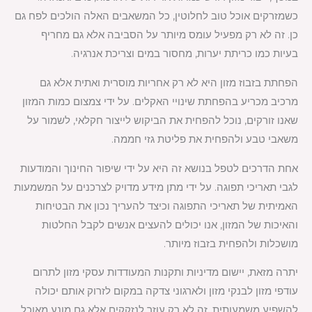
כשמזרקים אוכל טוב לחלוטין, כל המשאבים האלה הולכים לפח גם
כן. זה לא רק מפעיל עומס מיותר על הסביבה אלא גם מחריף
בעיות כמו כריתת יערות, מחסור במים וצריכת אנרגיה.
הפחתת בזבוז מזון היא לא רק אחריות מוסרית ואתית אלא גם
מרכיב מכריע בהפחתת שינויי האקלים. על ידי צמצום כמות המזון
שאנו זורקים, נוכל להפחית את הביקוש לייצור חקלאי, לשמור על
משאבי טבע ולהפחית את פליטת גזי חממה.
אחת הדרכים לטפל בנושא זה היא על ידי שיפור החינוך והמודעות
לגבי תאריכי תפוגה. על ידי מתן מידע מדויק לצרכנים על המשמעות
האמיתית של תאריכי התפוגה וכיצד להעריך נכון את הבטיחות
והאיכות של המזון, אנו יכולים להעצים אנשים לקבל החלטות
מושכלות ולהפחית בזבוז מיותר.
יתרה מזאת, יישום מדיניות ותקנות המעודדות עסקי מזון לתרום
עודפי מזון לבנקי מזון ולארגוני צדקה במקום לזרוק אותם יכולה
להשפיע משמעותית. זה לא רק עוזר לנזקקים אלא גם מונע מאוכל