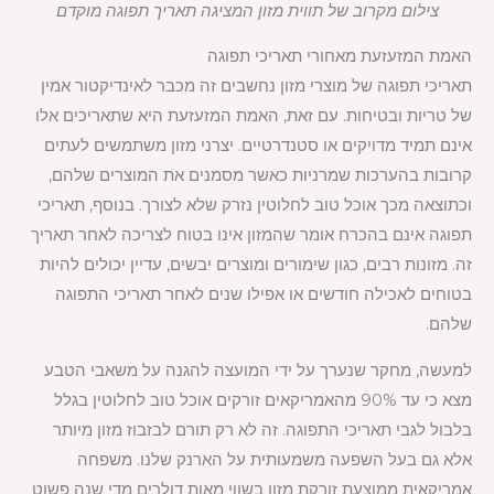
צילום מקרוב של תווית מזון המציגה תאריך תפוגה מוקדם
האמת המזעזעת מאחורי תאריכי תפוגה
תאריכי תפוגה של מוצרי מזון נחשבים זה מכבר לאינדיקטור אמין
של טריות ובטיחות. עם זאת, האמת המזעזעת היא שתאריכים אלו
אינם תמיד מדויקים או סטנדרטיים. יצרני מזון משתמשים לעתים
קרובות בהערכות שמרניות כאשר מסמנים את המוצרים שלהם,
וכתוצאה מכך אוכל טוב לחלוטין נזרק שלא לצורך. בנוסף, תאריכי
תפוגה אינם בהכרח אומר שהמזון אינו בטוח לצריכה לאחר תאריך
זה. מזונות רבים, כגון שימורים ומוצרים יבשים, עדיין יכולים להיות
בטוחים לאכילה חודשים או אפילו שנים לאחר תאריכי התפוגה
שלהם.
למעשה, מחקר שנערך על ידי המועצה להגנה על משאבי הטבע
מצא כי עד 90% מהאמריקאים זורקים אוכל טוב לחלוטין בגלל
בלבול לגבי תאריכי התפוגה. זה לא רק תורם לבזבוז מזון מיותר
אלא גם בעל השפעה משמעותית על הארנק שלנו. משפחה
אמריקאית ממוצעת זורקת מזון בשווי מאות דולרים מדי שנה פשוט