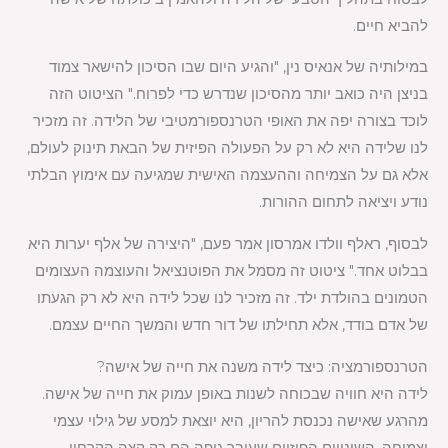
להביא חיים.
במילותיה של אנאיס נין, "והגיע היום שבו הסיכון להישאר צמוד
בניצן היה כואב יותר מהסיכון שנדרש כדי לפרוח." הציטוט הזה
לוכד בצורה יפה את האופי הטרנספורמטיבי של הלידה. זה מזכיר
לנו שלידה היא לא רק על הפעולה הפיזית של הבאת תינוק לעולם,
אלא גם על הצמיחה וההעצמה האישית שמגיעה עם אימוץ הבלתי
נודע ויציאה לתחום ההורות.
לבסוף, ראלף וולדו אמרסון אמר פעם, "היצירה של אלף יערות היא
בבלוט אחד." ציטוט זה מסמל את הפוטנציאל והעוצמה העצומים
הטמונים בהולדת ילד. זה מזכיר לנו שכל לידה היא לא רק הגעתו
של אדם בודד, אלא תחילתו של דור חדש והמשך החיים עצמם.
הטרנספורמציה: כיצד לידה משנה את חייה של אישה?
לידה היא חוויה שבכוחה לשנות באופן עמוק את חייה של אישה.
מהרגע שאישה נכנסת להריון, היא יוצאת למסע של גילוי עצמי
וצמיחה. השינויים הפיזיים שעובר גופה הם רק קצה הקרחון.