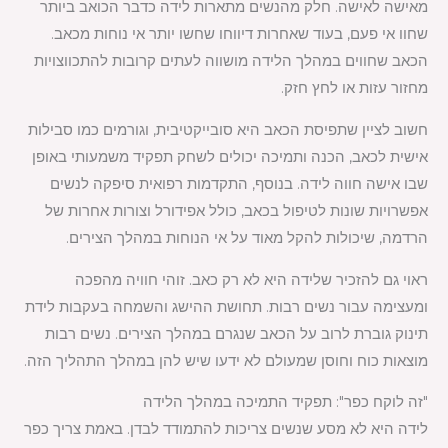
מאישה לאישה. חלק מהנשים מתארות לידה כדבר הכואב ביותר
שחוו אי פעם, בעוד שאחרות דיווחו שחשו יותר אי נוחות מכאב.
הכאב שחווים במהלך הלידה מושווה לעתים קרובות להתכווצויות
מחזור עזות או לחץ חזק.
חשוב לציין שתפיסת הכאב היא סובייקטיבית, וגורמים כמו סבילות
אישית לכאב, הכנה ותמיכה יכולים לשחק תפקיד משמעותי באופן
שבו אישה חווה לידה. בנוסף, התקדמות רפואית סיפקה לנשים
אפשרויות שונות לטיפול בכאב, כולל אפידורל וצורות אחרות של
הרדמה, שיכולות להקל מאוד על אי הנוחות במהלך הצירים.
ראוי גם להזכיר שלידה היא לא רק כאב. זוהי חוויה מהפכה
ומעצימה עבור נשים רבות. תחושת ההישג והשמחה בעקבות לידת
תינוק גוברת לרוב על הכאב שנגרם במהלך הצירים. נשים רבות
מוצאות כוח וחוסן שמעולם לא ידעו שיש להן במהלך התהליך הזה.
"זה לוקח כפר": תפקיד התמיכה במהלך הלידה
לידה היא לא מסע שנשים צריכות להתמודד לבדן. באמת צריך כפר