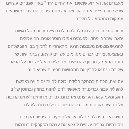
מעבדים את האירוע שמשנה את החיים הזה? בעוד שגברים עשויים
שלא לחוות פיזית את הכאב ואת עוצמת הצירים, הם עדיין מושפעים
עמוקות מהמסע של הלידה.
עבור גברים רבים, עדות להולדת ילדם היא תערובת של רגשות –
יראה, שמחה, פחד, ולפעמים אפילו חוסר אונים. הם עלולים
להרגיש מוצפים מעוצמת הרגע ומהאחריות לתמוך בבן הזוג שלהם
באמצעות צירים. גברים מסוימים עשויים להיאבק בתחושות של
חוסר התאמה, מכיוון שהם אינם מסוגלים להקל ישירות על הכאב
של בת זוגם או להבין את התחושות הפיזיות שהיא חווה.
עם זאת, נוכחות במהלך הלידה יכולה להיות גם חוויה מגבשת
להפליא עבור גברים. זה מאפשר להם לחזות בחוזק ובחוסן של בן
הזוג, ומעמיק את הערצתם ואהבתם. גברים מדווחים לעתים קרובות
על תחושת גאווה וחיבור כשהם צופים בילדם נולד לעולם.
חווית הלידה יכולה גם לערער על תפקידים וציפיות מגדריות
מסורתיות. גברים עשויים למצוא את עצמם מפקפקים בנורמות