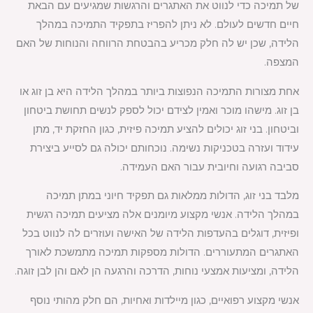
של תמיכה כדי לנווט את האתגרים והרגשות שמגיעים עם הבאת
חיים חדשים לעולם. לא ניתן להפריז בתפקיד התמיכה במהלך
הלידה, שכן יש לה חלק מכריע בהבטחת הרווחה והנוחות של האם
המצפה.
אחת מצורות התמיכה הנפוצות ביותר במהלך הלידה היא בן זוג או
בן זוג. מישהו מוכר ואמין לצידם יכול לספק לנשים תחושת ביטחון
וביטחון. בני זוג יכולים להציע תמיכה פיזית, כגון החזקת יד, מתן
עידוד ועזרה בטכניקות נשימה. נוכחותם יכולה גם לסייע ביצירת
סביבה רגועה וחיובית עבור האם העמידה.
מלבד בני זוג, הדולות ממלאות גם תפקיד חיוני במתן תמיכה
במהלך הלידה. אנשי מקצוע מיומנים אלה מציעים תמיכה רגשית
ופיזית, דוגלים בהעדפות הלידה של האישה ועוזרים לה לנווט בכל
האתגרים המתעוררים. הדולות מספקות תמיכה מתמשכת לאורך
הלידה, ומציעות אמצעי נוחות, הדרכה והרגעה הן לאם והן לבן זוגה.
אנשי מקצוע רפואיים, כגון מיילדות ואחיות, הם חלק מהותי נוסף