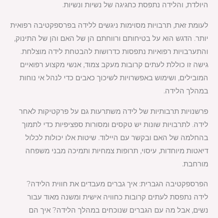
היולדת, והלידה נתפסת כחגיגה של נשיות ונשיות.
לעומת זאת, תרבויות מסוימות ניגשים ללידה בפרספקטיבה רפואית
יותר. הדגש הוא על בטיחותם ורווחתם הן של האם והן של התינוק,
והתערבויות רפואיות נתפסות כדרושות להבטחת לידה מוצלחת.
גישה זו כוללת לעתים קרובות מעקב צמוד, אנשי מקצוע רפואיים
המובילים, ושימוש באפשרויות לשיכוך כאבים כדי לנהל אי נוחות
במהלך הלידה.
פרשנויות תרבותיות של לידה משתרעות גם על פרקטיקות לאחר
לידה. לתרבויות שונות יש טקסים ומסורות ספציפיות כדי לתמוך
בהחלמה של האם ובקשר עם היילוד. שיטות אלו יכולות לכלול
דיאטות מיוחדות, עיסוי, תרופות צמחיות ותמיכה מבני משפחה
מורחבת.
הפרספקטיבה הגברית: איך גברים מעבדים את חווית הלידה?
לידה נתפסת לעתים קרובות כחוויה אישית ומשנה מאוד עבור
נשים, אבל מה עם הגברים שנוכחים במהלך הלידה? איך הם