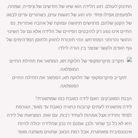
התינוק לעולם. רגע הלידה הוא שיא של חודשים של ציפייה, שמחה,
ולפעמים אפילו פחד. זהו רגע של רגשות עזים, כשהורים עדים לבואו
של הקטן שלהם, מרגישים תחושה עמוקה של אהבה ואחריות. נס
החיים אינו נוגע רק להיבטים הפיזיים של הלידה אלא גם על השינוי
הרגשי והרוחני המתרחש. זוהי תזכורת לחוזק ולחוסן המדהימים של
גוף האדם ולקשר שנוצר בין הורה לילדו.
תקריב מיקרוסקופי של חלוקת תא, המתאר את תחילת החיים
המופלאה.
הבנת המאבקים: האם לידה כואבת כמו שמתוארת?
לידה מתוארת לעתים קרובות כחוויה כואבת עד מאוד, הגורמת
לפחד וחרדה אצל אמהות לעתיד רבות. עם זאת, המציאות של לידה
היא לא כל כך שחור ולבן. אמנם זה נכון שהלידה יכולה להיות
אינטנסיבית ומאתגרת, אבל רמת הכאב שחווים משתנה מאוד