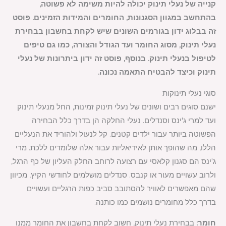
קנייה של נעלי תינוק יכולה להיות משימה לא פשוטה,
בהתחשב במגוון הסגנונות, החומרים והמידות הזמינים. פוסט
זה בבלוג ידון בגורמים השונים שיש לקחת בחשבון בבחירת
נעלי תינוק, מסוג החומר ועד הגודל והצורה, כמו גם טיפים
לטיפול בנעלי תינוק. בנוסף, פוסט זה ידון ביתרונות של נעלי
תינוק וכיצד להבטיח התאמה נכונה.
סוגי נעלי תינוקות
ישנם סוגים רבים ושונים של נעלי תינוק זמינות, החל מנעלי תינוק
ועד למרי ג'ינס וסנדלים. נעלי החלקה הן בדרך כלל הבחירה
הפשוטה ביותר עבור ילדים קטנים. קל לנעול ולהוריד את הנעליים
הללו, מה שהופך אותן לאידיאליות עבור אלה שלומדים ללכת. מרי
ג'ינס הם סגנון קלאסי עם רצועה לרוחב החלק העליון של כף הרגל,
ולרוב עשויים מעור או קנבס. סנדלים מושלמים לחודשי הקיץ, מכיוון
שהם מאפשרים לאוויר להסתובב סביב כפות הרגליים ועשויים
בדרך כלל מחומרים נושמים כמו כותנה.
חומר:
בבחירת נעלי תינוק, חשוב לקחת בחשבון את החומר ממנו