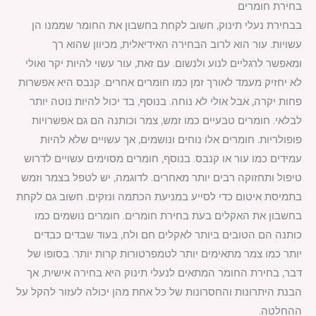
בחירת חומרים
בבחירת נעלי תינוק, חשוב לקחת בחשבון את החומר שממנו הן
עשויות. עור הוא לרוב הבחירה האידיאלית, מכיוון שהוא רך
ומאפשר לרגליים לנוע ולנשום. עם זאת, עור עשוי להיות יקר ואולי
לא יחזיק מעמד לאורך זמן כמו חומרים אחרים. קנבס היא אפשרות
פחות יקרה, אבל אולי לא נוחה. בנוסף, בד יכול להיות נוטה יותר
לבלאי. חומרים טבעיים כמו זמש, צמר וכותנה הם גם אפשרויות
פופולריות. חומרים אלו נוחים ונושמים, אך עשויים שלא להיות
עמידים כמו עור או קנבס. בנוסף, חומרים מסוימים עשויים לדרוש
טיפול ותחזוקה רבים יותר מאחרים. לדוגמה, יש לטפל בצמר וזמש
בתמיסת איטום כדי לסייע במניעת הכתמה ונזקים. חשוב גם לקחת
בחשבון את האקלים בעת בחירת חומרים. חומרים נושמים כמו
כותנה הם הטובים ביותר לאקלים חם ולח, בעוד שבדים כבדים
יותר כמו צמר מתאימים יותר לטמפרטורות קרות יותר. בסופו של
דבר, בחירת החומר המתאים לנעלי תינוק היא בחירה אישית, אך
הבנת היתרונות והחסרונות של כל אחת מהן יכולה לעזור להקל על
ההחלטה.