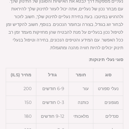
נעליים מספקות דרך לבטא את האישיות והסגנון של התינוק שלך.
עם מבחר נכון של נעליים, אתה יכול לעזור לתינוק שלך להיראות
ולהרגיש במיטבו. בעת בחירת נעליים לתינוק שלך, חשוב לזכור
לבחור זוג בגודל, בצורה ובחומר הנכונים. בנוסף, חשוב להקדיש זמן
לטיפול נכון בנעליים על מנת להבטיח שהן מחזיקות מעמד זמן רב
ככל האפשר. עם המידע והטיפים הנכונים, בחירה וטיפול בנעלי
תינוק יכולים להיות חוויה מהנה ומתגמלת.
סוגי נעלי תינוקות:
סוג
חומר
גודל
מחיר (ILS)
נעלי ספורט
עור
6-9 חודשים
200
מגפונים
כותנה
0-3 חודשים
150
סנדלים
מלאכותי
9-12 חודשים
180