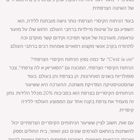
של השיטה הצרפתית.
בעוד הניתוח הקיסרי הצרפתי נותר גישה מובחנת ללידה, הוא
השפיע גם על שיטות מיילדות ברחבי העולם. הדגש שלו על מזעור
טראומה, מעורבות של אנשי תמיכה וקידום קשר מוקדם זכה
לתהודה בקרב אנשי מקצוע רפואיים ואמהות רבים ברחבי העולם.
"C'est la vie": עד כמה נפוץ הניתוח הקיסרי הצרפתי?
הניתוח הקיסרי הצרפתי, המכונה גם "הסאריאן א לה צרפתי", צבר
פופולריות בשנים האחרונות, הן בצרפת והן בעולם. בעוד
שהסטטיסטיקה המדויקת משתנה, ההערכה היא ששיעור
הניתוחים הקיסריים בצרפת הוא בסביבות 20% מכלל הלידות. נתון
זה מעמיד את צרפת בקנה אחד עם הממוצע העולמי ללידה
קיסרית.
עם זאת, חשוב לציין ששיעור הניתוחים הקיסריים הצרפתיים יכול
להשתנות בהתאם לגורמים שונים כגון האזור, בית החולים וספק
שירותי הבריאות האישיים. באזורים מסוימים בצרפת עשויים להיות