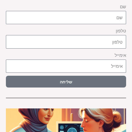
שם
טלפון
אימייל
שליחה