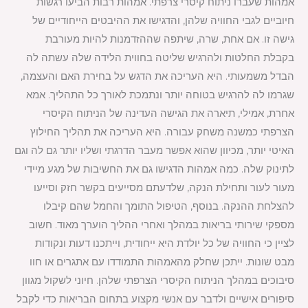
אמהות שעברו ניתוח קיסרי צרפתי. אמהות רבות הביעו רגשות
חיוביים לגבי החוויה שלהן, והדגישו את ההיבטים הייחודיים של
גישה זו. אם אחת, שרה, שיתפה שההזדמנות להיות מעורבת
בקבלת החלטות ולהרגיש שליטה בחווית הלידה שלה עשתה לה
הבדל משמעותי. היא העריכה את הדגש על בחירת האם והעצמה,
שגרמו לה להרגיש בטוחה יותר ונתמכת לאורך כל התהליך. אמא
אחרת, אמילי, תיארה את הגישה העדינה של הניתוח הקיסרי
הצרפתי כמשנה משחק עבורה. היא העריכה את תהליך החילוץ
האיטי יותר, מכיוון שהוא אפשר מעבר הדרגתי ושליו יותר גם לה וגם
לתינוק שלה. כמה אמהות הדגישו גם את החשיבות של מגע מיידי
מעור לעור ותחילת הנקה, שלדעתם מסייעים בקשר חזק וסייעו
להצלחת ההנקה. בנוסף, הטיפול התומך והחמל שהם קיבלו
מספקי שירותי בריאות במהלך ואחרי ההליך הוערך מאוד. חשוב
לציין כי החוויה של כל יולדת היא ייחודית, וייתכנו דעות ונקודות
מבט שונות. ייתכן שחלק מהאמהות התמודדו עם אתגרים או חוו
סיבוכים במהלך הניתוח הקיסרי הצרפתי שלהן. חיוני לשקול מגוון
סיפורים אישיים ולדבר עם אנשי מקצוע בתחום הבריאות כדי לקבל