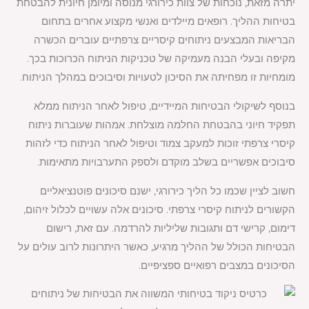
יתרה מזאת, נוכחות של צוות כירורגי מנוסה ומיומן חיונית להבטחת
בטיחות ההליך. רופאים מיילדים ואנשי מקצוע אחרים בתחום
הבריאות המבצעים ניתוחים קיסריים צרפתיים עוברים הכשרה
מקיפה ובעלי הבנה מעמיקה של טכניקות הניתוח הכרוכות בכך.
מומחיות זו מפחיתה את הסיכון לטעויות וסיבוכים במהלך הניתוח.
בנוסף לשיקולי הבטיחות המיידיים, טיפול לאחר הניתוח ממלא
תפקיד חיוני בהבטחת החלמה מוצלחת. אמהות שעוברות ניתוח
קיסרי צרפתי זוכות למעקב צמוד וטיפול לאחר הניתוח כדי לזהות
סיבוכים אפשריים בשלב מוקדם ולספק התערבויות מתאימות.
חשוב לציין שכמו כל הליך כירורגי, ישנם סיכונים פוטנציאליים
הקשורים לניתוח קיסרי צרפתי. סיכונים אלה עשויים לכלול זיהום,
דימום, קרישי דם ותגובות שליליות להרדמה. עם זאת, רישום
הבטיחות הכולל של ההליך מרגיע, כאשר היתרונות לרוב עולים על
הסיכונים במצבים רפואיים ספציפיים.