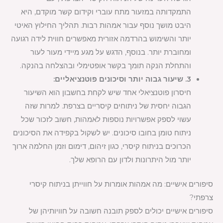
התמקדותה במזעור מתח עוברי וקידום קשר מוקדם, היא
היבט מושך נוסף עבור אמהות רבות. תהליך החילוץ האיטי
יותר והשימוש בהרדמה אזורית מאפשרים חווית לידה רגועה
ומחוברת יותר. בנוסף, הדגש על מגע מיידי מעור לעור
והתחלת הנקה תומך בקשר אופטימלי ובהצלחה בהנקה.
3. שיעור גבוה יותר וסיכונים פוטנציאליים:
חיסרון פוטנציאלי אחד שיש לקחת בחשבון הוא השיעור
הגבוה יחסית של ניתוחים קיסריים בצרפת. למרות שזה
עשוי לספק אפשרויות נוספות לאמהות, חשוב לזכור שכל
ניתוח טומן בחובו סיכונים. יש לשקול בקפידה את הסיכונים
הכרוכים בניתוח קיסרי, כגון זיהום, דימום וזמן החלמה ארוך
יותר מול היתרונות ולדון עם הרופא שלך.
סיפורים אישיים: מה אמהות אומרות על חווייתן בניתוח קיסרי
צרפתי?
סיפורים אישיים יכולים לספק תובנה חשובה על חוויותיהן של