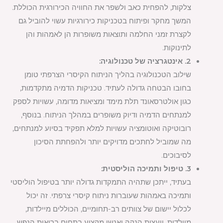
צלקות, להפחית כאב ולשפר את החוויה הכירורגית הכוללת.
המשך מחקר ופיתוח בטכניקות כירורגיות עשוי להוביל גם
לקצרת זמני החלמה ותוצאות משופרות הן לאמהות והן
לתינוקות.
2. אינטגרציה של טכנולוגיה:
שילוב הטכנולוגיה בהליך הניתוח הקיסרי הצרפתי טומן
בחובו הבטחה גדולה לעתיד. טכניקות הדמיה מתקדמות,
כגון אולטרסאונד תלת מימד ומציאות מדומה, עשויות לספק
למנתחים הדמיה ודיוק משופרים במהלך הניתוח. בנוסף,
רובוטיקה ואוטומציה עשויות למלא תפקיד בסיוע למנתחים,
מה שמוביל לחתכים מדויקים יותר ולהפחתת הסיכון
לסיבוכים.
3. טיפול ותמיכה הוליסטית:
בעתיד, ייתכן שתהיה התמקדות גדולה יותר בטיפול הוליסטי
ותמיכה באמהות שעוברות ניתוח קיסרי צרפתי. זה יכול
לכלול יישום של צוותים רב-תחומיים, הכוללים מיילדות,
מיילדות, יועצות הנקה ואנשי מקצוע בתחום בריאות הנפש,