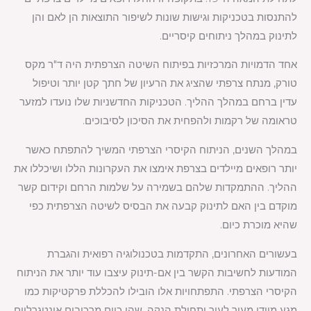
להתנסות בטכניקות וגישות שונות לשיפור התוצאות הן לאם והן
לתינוק במהלך ניתוחים קיסריים.
אחד הדמויות המרכזיות בפיתוח השיטה הצרפתית היה ד"ר מקס
טורק, מנתח צרפתי שהציג את הרעיון של חתך קטן יותר וטיפול
עדין ברחם במהלך ההליך. הטכניקות החדשניות שלו נועדו למזער
טראומה של רקמות ולהפחית את הסיכון לסיבוכים.
במהלך השנים, הניתוח הקיסרי הצרפתי המשיך להתפתח כאשר
יותר רופאים מיילדים בצרפת אימצו את העקרונות הללו ושיכללו את
ההליך. ההתמקדות שלהם בשמירה על שלמות הרחם וקידום קשר
מוקדם בין האם לתינוק קבעה את הבסיס לשיטה הצרפתית כפי
שהיא מוכרת כיום.
בעשורים האחרונים, התקדמות בטכנולוגיה רפואית והגברת
המודעות לחשיבות הקשר בין אם-תינוק עיצבו עוד יותר את הניתוח
הקיסרי הצרפתי. התפתחויות אלו הובילו להכללת פרקטיקות כמו
מגע מיידי מעור לעור ותחילת הנקה, שהן כיום מרכיבים אינטגרליים