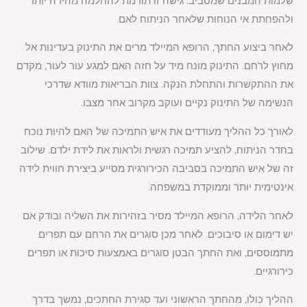
שלמות המבנים שמסביב. גישה זו תורמת להחלמה מהירה יותר
ולהפחתת אי הנוחות שלאחר הניתוח לאם.
לאחר ביצוע החתך, הרופא המיילד מרים את התינוק בעדינות אל
מחוץ לרחם. התינוק מונח מיד על חזה האם למגע עור לעור, מקדם
את ההתקשרות והתחלת הנקה. צוות הבריאות מוודא שדרכי
הנשימה של התינוק נקיים ועוקב מקרוב אחר מצבו.
לאורך כל ההליך מעודדים את איש התמיכה של האם להיות נוכח
בחדר הניתוח, להציע תמיכה רגשית ולראות את לידת ילדם. שילוב
זה של איש התמיכה בסביבה הכירורגית מסייע ביצירת חווית לידה
אינטימית יותר וממוקדת במשפחה.
לאחר הלידה, הרופא המיילד מסיר בזהירות את השליה ובודק אם
יש דימום או סיבוכים. לאחר מכן סוגרים את הרחם עם תפרים
מתמוססים, ואת החתך הבטן סוגרים באמצעות סיכות או תפרים
כירורגיים.
ההליך כולו, מהחתך הראשוני ועד סגירת החתכים, נמשך בדרך