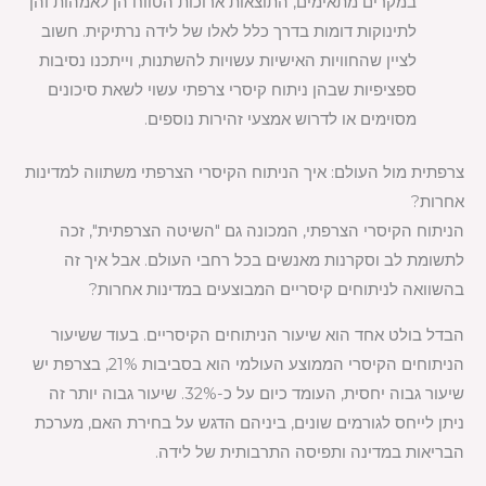
במקרים מתאימים, התוצאות ארוכות הטווח הן לאמהות והן
לתינוקות דומות בדרך כלל לאלו של לידה נרתיקית. חשוב
לציין שהחוויות האישיות עשויות להשתנות, וייתכנו נסיבות
ספציפיות שבהן ניתוח קיסרי צרפתי עשוי לשאת סיכונים
מסוימים או לדרוש אמצעי זהירות נוספים.
צרפתית מול העולם: איך הניתוח הקיסרי הצרפתי משתווה למדינות
אחרות?
הניתוח הקיסרי הצרפתי, המכונה גם "השיטה הצרפתית", זכה
לתשומת לב וסקרנות מאנשים בכל רחבי העולם. אבל איך זה
בהשוואה לניתוחים קיסריים המבוצעים במדינות אחרות?
הבדל בולט אחד הוא שיעור הניתוחים הקיסריים. בעוד ששיעור
הניתוחים הקיסרי הממוצע העולמי הוא בסביבות 21%, בצרפת יש
שיעור גבוה יחסית, העומד כיום על כ-32%. שיעור גבוה יותר זה
ניתן לייחס לגורמים שונים, ביניהם הדגש על בחירת האם, מערכת
הבריאות במדינה ותפיסה התרבותית של לידה.