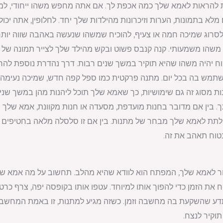
ינת להראות לאמא שלך כמה אכפת לך. אם אתה מחפש משהו ייחודי,
 מלא בתמונות, הערות וזיכרונות מהילדות שלך יחד. לחלופין, אתה יכ
לסרוג שמיכה חמה או צעיף, להוכיח שמשהו שנעשה באהבה שווה יותר
ת משהו משמעותי. קנה קנבס פשוט ובקש מהילד שלך לצייר תמונה של 
ח יהיה משהו שהיא תוקיר במשך שנים רבות. דרך נהדרת נוספת לה
תמש בה בכל יום. מתנה פרקטית כמו ספל קפה חדש, שמיכה נעימה, א
מסוג זה גם שימושיות, כך שאמא שלך תוכל ליהנות מהן במשך שנים
בין אם מדובר בחנות מועדפת, מסעדה או חנות מקוונת, אמא שלך יכ
לתת לאמא שלך מבחר של מתנות. בין אם זו סלסלה מלאה בחטיפים האה
טוח תאהב את זה.
 לאמא שלך, המפתח הוא לוודא שהיא מהלב. תחשוב על מה אמא שלך 
 את הזמן כדי להפוך אותו למיוחד. עטפו אותו בקופסה יפה, צרף כר
ע שהשקעת בה מחשבה וזמן. כשזה מגיע למתנות, זו באמת המחשבה
וקיר לנצח.