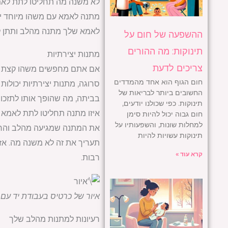
לא משנה מה תחליטו לתת לאמ
מתנה לאמא עם משהו מיוחד ירא
לאמא שלך מתנה מהלב ותתן לה
ההשפעה של חום על
תינוקות: מה ההורים
מתנות יצירתיות
צריכים לדעת
אם אתם מחפשים משהו קצת יותר
חום הגוף הוא אחד מהמדדים
סרוגה, מתנות יצירתיות יכולו
החשובים ביותר לבריאות של
בביתה, מה שהופך אותו לתזכו
תינוקות. כפי שכולנו יודעים,
איזו מתנה תחליטו לתת לאמא 
חום גבוה יכול להיות סימן
למחלות שונות, והשפעותיו על
את המתנה שמגיעה מהלב והראה
תינוקות עשויות להיות
תעריך את זה לא משנה מה. אז
קרא עוד »
רבות.
איור של כרטיס בעבודת יד עם
רעיונות למתנות מהלב שלך