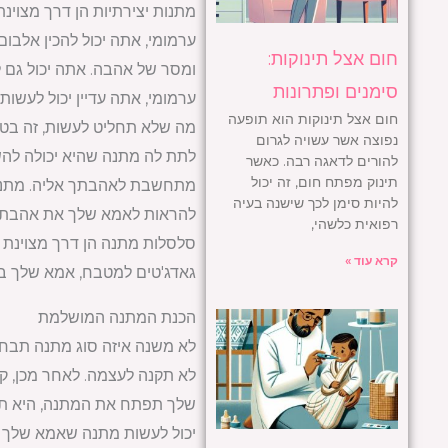
מתנות יצירתיות הן דרך מצו
ערמומי, אתה יכול להכין אלבום
חום אצל תינוקות:
ומסר של אהבה. אתה יכול גם 
סימנים ופתרונות
ערמומי, אתה עדיין יכול לעשו
חום אצל תינוקות הוא תופעה
מה שלא תחליט לעשות, זה בטו
נפוצה אשר עשויה לגרום
לתת לה מתנה שהיא יכולה להש
להורים לדאגה רבה. כאשר
תינוק מפתח חום, זה יכול
מתחשבת לאהבתך אליה. מתנות 
להיות סימן לכך שישנה בעיה
להראות לאמא שלך את אהבתך. 
רפואית כלשהי,
סלסלות מתנה הן דרך מצוינת 
קרא עוד »
גאדג'טים למטבח, אמא שלך ב
הכנת המתנה המושלמת
לא משנה איזה סוג מתנה תבחר
לא תקנה לעצמה. לאחר מכן, קח
שלך תפתח את המתנה, היא תד
יכול לעשות מתנה שאמא שלך ת