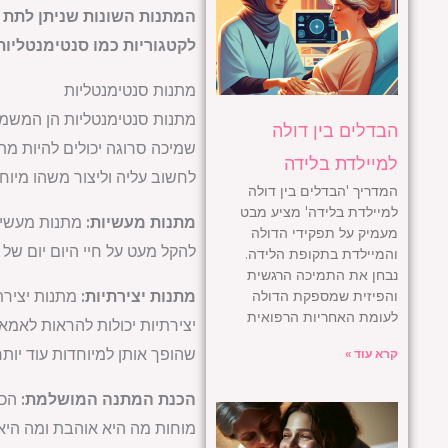
המתנות השונות שניתן לתת 
לקטגוריות כמו סנטימנטליות
מתנות סנטימנטליות
מתנות סנטימנטליות הן המשמעות
הבדלים בין דולה
שמיכה סרוגה יכולים להיות מ
למיילדת בלידה
לחשוב עליה וליצור משהו מיוח
המדריך 'הבדלים בין דולה
למיילדת בלידה' מציע מבט
מתנות מעשיות:
מתנות מעשיות
מעמיק על תפקידי הדולה
להקל מעט על חיי היום יום של 
והמיילדת בתקופת הלידה.
נבחן את התמיכה הרגשית
והפיזית שמספקת הדולה
מתנות יצירתיות:
מתנות יצירתי
לעומת האחריות הרפואית
יצירתיות יכולות להראות לאמא 
שהופך אותן למיוחדות עוד יותר
קרא עוד »
הכנת המתנה המושלמת:
הכנ
מוחות מה היא אוהבת ומה היא 