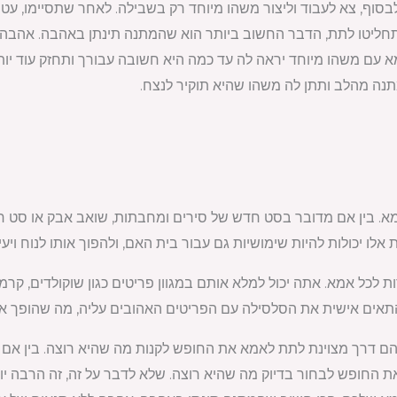
ר. לבסוף, צא לעבוד וליצור משהו מיוחד רק בשבילה. לאחר שתסיימו, 
תחליטו לתת, הדבר החשוב ביותר הוא שהמתנה תינתן באהבה. אהבה
 עם משהו מיוחד יראה לה עד כמה היא חשובה עבורך ותחזק עוד יותר
ה מהלב ותתן לה משהו שהיא תוקיר לנצח.
א. בין אם מדובר בסט חדש של סירים ומחבתות, שואב אבק או סט חד
 אלו יכולות להיות שימושיות גם עבור בית האם, ולהפוך אותו לנוח ויעיל
 לכל אמא. אתה יכול למלא אותם במגוון פריטים כגון שוקולדים, קרמ
תאים אישית את הסלסילה עם הפריטים האהובים עליה, מה שהופך אות
ם דרך מצוינת לתת לאמא את החופש לקנות מה שהיא רוצה. בין אם זה
את החופש לבחור בדיוק מה שהיא רוצה. שלא לדבר על זה, זה הרבה