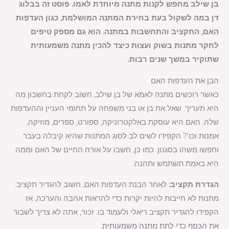
בן שילב מחפש לקנות מתנה מיוחדת לאמו. פוסט זה בבלוג
דן במה לשקול בעת בחירת המתנה המושלמת, כגון העדפות
האם, התקציב והתחשבות במתנה. הוא גם מספק טיפים
לחקר מתנות בשוק ועצות כיצד להכין מתנה משמעותית
שתוקיר במשך שנים רבות.
הבן את העדפות האם
כאשר רוכשים מתנה לאמא של בן שילב, חשוב לקחת בחשבון מה
היא תעריך. שאל את בן או בני משפחה על תחומי העניין וההעדפות
שלה. האם היא עוסקת באלקטרוניקה, ספורט, ספרים, מוזיקה,
אמנות וכו'? הקפידו לשים לב לסוג המתנות שהיא קיבלה בעבר
וחפשו משהו בסגנון. כמו כן, חשבו על אורח החיים של האם וממה
היא באמת תשתמש ותהנה.
הגדרת תקציב:
לאחר הבנת העדפות האם, חשוב להגדיר תקציב.
מתנות לא חייבות להיות יקרות כדי להראות אהבה והערכה, אז
הקפידו להגדיר תקציב ריאלי ולעמוד בו. זכור, אתה לא צריך לשבור
את הכסף כדי לתת מתנה משמעותית.