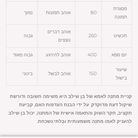
מסגרת
80
אוהב תמונות
נמוך
תמונה
אוהב דברים
תכשיט
260
גבוה
נוצצים
יום ספא
400
אוהב להירגע
גבוה מאוד
שיעור
150
אוהב לבשל
בינוני
בישול
קניית מתנה לאמא של בן שילב היא משימה חשובה ודורשת
שיקול דעת מדוקדק. על ידי הבנת העדפות האם, קביעת
תקציב, חקר השוק והתאמה אישית של המתנה, יכול בן שילב
להעניק לאמו מתנה משמעותית ובלתי נשכחת.