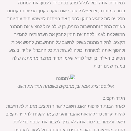
למיוחדת. אתה יכול לכלול פתק בכתב יד, לעטוף את המתנה
בצורה מיוחדת, או אפילו להוסיף אות הוקרה קטן. הנגיעות הקטנות
הללו יכולות להגיע רחוק ולהפוך את המתנה למשמעותית עוד יותר.
בעזרת מחקר והתחשבות נכונים, בן שילב יכול למצוא את המתנה
המושלמת לאמו. לקחת את הזמן להבין את העדפותיה, להגדיר
תקציב, לחקור מתנות בשוק, לחשוב על התחשבות, לחפש איכות
ולהפוך אותה למיוחדת יכולה לעשות את כל ההבדל. על ידי ביצוע
הטיפים האלה, בן יכול לוודא שאמו תהיה מרוצה מהמתנה שלה
במשך שנים רבות.
אילוסטרציה: אמא ובן מחבקים בשמחה אחד את השני
הגדר תקציב
לאחר הבנת העדפות האם, חשוב להגדיר תקציב. מתנות לא חייבות
להיות יקרות כדי להראות אהבה והערכה, אז הקפידו להגדיר תקציב
ריאלי ולעמוד בו. זכור, אתה לא צריך לשבור את הכסף כדי לתת
מתנה משמעותית. חקר מחירים באינטרנט יכול לעזור להבטיח