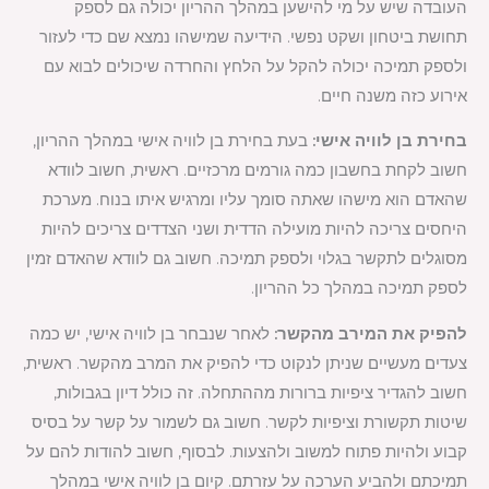
העובדה שיש על מי להישען במהלך ההריון יכולה גם לספק
תחושת ביטחון ושקט נפשי. הידיעה שמישהו נמצא שם כדי לעזור
ולספק תמיכה יכולה להקל על הלחץ והחרדה שיכולים לבוא עם
אירוע כזה משנה חיים.
בחירת בן לוויה אישי:
בעת בחירת בן לוויה אישי במהלך ההריון,
חשוב לקחת בחשבון כמה גורמים מרכזיים. ראשית, חשוב לוודא
שהאדם הוא מישהו שאתה סומך עליו ומרגיש איתו בנוח. מערכת
היחסים צריכה להיות מועילה הדדית ושני הצדדים צריכים להיות
מסוגלים לתקשר בגלוי ולספק תמיכה. חשוב גם לוודא שהאדם זמין
לספק תמיכה במהלך כל ההריון.
להפיק את המירב מהקשר:
לאחר שנבחר בן לוויה אישי, יש כמה
צעדים מעשיים שניתן לנקוט כדי להפיק את המרב מהקשר. ראשית,
חשוב להגדיר ציפיות ברורות מההתחלה. זה כולל דיון בגבולות,
שיטות תקשורת וציפיות לקשר. חשוב גם לשמור על קשר על בסיס
קבוע ולהיות פתוח למשוב ולהצעות. לבסוף, חשוב להודות להם על
תמיכתם ולהביע הערכה על עזרתם. קיום בן לוויה אישי במהלך