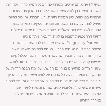
ושיש לה את אותם ערכים ומטרות כמוך בכל הנוגע להריון ולהורות.
כאשר מחפשים בן לוויה אישי, חשוב לקחת בחשבון את התכונות
הרצויות בבן לוויה, כגון תמיכה רגשית, ידע וחברות. זה יכול להיות
מועיל להתייעץ עם בני משפחה, חברים וספקים רפואיים עבור
הפניות לשותפים פוטנציאליים. בנוסף, משאבים מקוונים יכולים
להיות דרך מצוינת למצוא בן לוויה. לדוגמה, אתרים כגון
Pregnancy Partners מציעים שירותים להתאמה בין הורים
מצפים לבני לוויה מנוסים בהריון. בנוסף לבחירת מישהו, חשוב
שיהיו הנחיות כדי להבטיח שהקשר מוצלח. זה עשוי לכלול קיום
פגישות קבועות, הצבת גבולות ודיון בציפיות. כמו כן, חשוב לוודא
ששני הצדדים מרגישים בנוח עם הקשר, ושקיימת הבנה הדדית של
התפקידים והאחריות של כל אדם. בעל לוויה אישי במהלך ההריון
יכול להיות דרך מצוינת לנווט בחוויה. חשוב להקדיש זמן כדי לבחור
מישהו שמתאים לך, ולקבוע קווים מנחים וציפיות לקשר. עם
המלווה המתאימה, תוכלי לחוות חוויה משמעותית ומתגמלת
במהלך ההריון.