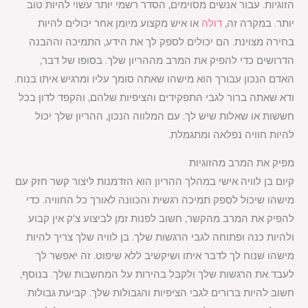
הזוגיות. עבור אנשים מסוימים, הסדר רשמי יותר עשוי להיות טוב
יותר. במקרה זה,
דולה
או איש מקצוע מיומן אחר יכולים להיות
בחירה מצוינת. הם יכולים לספק לך את הידע, התמיכה וההבנה
הדרושים כדי להפיק את המרב מההריון שלך. בסופו של דבר,
האדם הנכון עבורך הוא מישהו שאתה סומך עליו ומרגיש איתו בנוח.
ודא שאתה ברור לגבי התפקידים והציפיות שלהם, והקפד לדון בכל
חששות או שאלות שיש לך. עם המלווה הנכון, ההריון שלך יכול
להיות חוויה נפלאה ומתגמלת.
מפיק את המרב מהזוגיות
קיום בן לוויה אישי במהלך ההריון הוא הזדמנות ליצור קשר חזק עם
מישהו שיכול לספק תמיכה רגשית והכוונה לאורך כל החוויה. כדי
להפיק את המרב מהקשר, חשוב לפנות זמן לביצוע צ'ק אין קבוע
ולהיות כנה ופתוחה לגבי הרגשות שלך. בן לוויה שלך צריך להיות
מישהו שנוח לך לדבר איתו ושיקשיב ללא שיפוט. זה יאפשר לך
לעבד את הרגשות שלך ולקבל בהירות על המחשבות שלך. בנוסף,
חשוב להיות ברורים לגבי הציפיות והגבולות שלך. קביעת גבולות