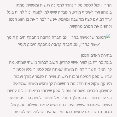
ההריון יכול לספק מקור נהדר לתמיכה רגשית ומעשית. ממתן
ביטחון ועד לאיסוף מידע, העובדה שיש למי לפנות יכול להיות בעל
ערך רב. עם קצת מחשבה ומאמץ, אפשר לבחור את בן הזוג הנכון
ולהפיק את המרב מהקשר.
אישה בהריון עם חברה קרובה מחבקת חיבוק תומך
בחירת האדם הנכון
בעת בחירת בן לוויה אישי להריון, חשוב לבחור מישהי שמתאימה
לך. המלווה צריך להיות מישהו שאתה יכול לסמוך עליו ולסמוך
עליו, שיספק תמיכה והבנה רגשית, ושיהיה סנגור עבורך ועבור
תינוקך. שקול את התכונות החשובות לך וחפש מישהו שמתאים
לחשבון. חברים, משפחה ואפילו ספק שירותי בריאות יכולים להיות
בני לוויה נהדרים במהלך ההריון. אל תפחדו להיות בררנים וחפשו
מישהו שאתם מרגישים איתו בנוח ושיש לו את השילוב הנכון של
תכונות. חשוב גם לחשוב כמה זמן ואנרגיה יש להקדיש לטיפוח