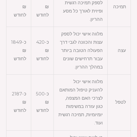
לספק תמיכה רגשית
תמיכה
₪
₪
ופיזית לאורך כל מסע
לחודש
לחודש
ההריון.
מלווה אישי יכול לספק
עצות והכוונה לגבי דרך
כ-420
כ-1849
עצה
הפעולה הטובה ביותר
₪
₪
עבור תרחישים שונים
לחודש
לחודש
במהלך ההריון.
מלווה אישי יכול
להעניק טיפול המותאם
כ-500
כ-2187
לצרכי האם המצפה,
לטפל
₪
₪
כגון עזרה במשימות
לחודש
לחודש
יומיומיות, תמיכה רגשית
ועוד.