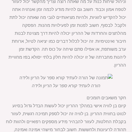
וניהול שיחות כנות על מה שאתה רוצה וצריך מהקשר יכול לעזור
לטפח אמון וכבוד. חשוב גם להיות מודע לכמה זמן ואנרגיה אתה
יכול להקדיש לזוגיות, ולהיות מציאותיים לגבי מה שאתה יכול לתת
ולקבל. לבסוף, חשוב לפנות זמן לפעילויות מהנות. הפסקה
מהלחצים והחרדות של ההריון יכולה להיות דרך מצוינת לבנות
חיבור ואינטימיות. זה יכול לכלול דברים כמו יציאה לטיול, ארוחת
ערב משותפת, או אפילו סתם שיחה על כוס תה. הקדשת זמן
ליהנות מחברתה של זו יכולה להיות חלק בלתי יסולא בפז מחוויית
ההריון.
הורה לעתיד קורא ספר על הריון ולידה
חקר משאבים תומכים
קיום בן לוויה אישי במהלך ההריון יכול לעשות הבדל גדול בסיוע
לנווט בחווית ההריון. בן לוויה זה יכול לספק תמיכה רגשית, לעזור
בקבלת החלטות, לעזור להבהיר מידע מספקים רפואיים ולהוות לוח
תהודה לרעיונות ולחששות. חשוב לבחור מישהי אמינה ואמינה,