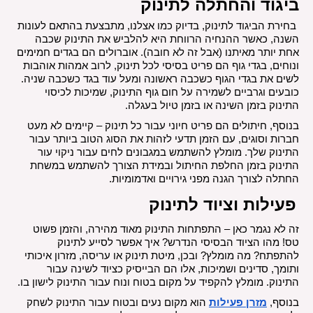
ביגוד והחתלה לתינוק
 בחירת הביגוד לתינוק, בדיוק כמו אצלנו, מתבצעת בהתאם לעונות 
השנה, כאשר ההנחיה הרווחת היא להלביש את התינוק שכבה 
אחת יותר מאיתנו (אבל זה לא חובה). אוברולים הם בגדים חמימים 
ונוחים, בגדי גוף הם פריט בסיסי לכל תינוק, לרוב אמהות אוהבות 
לשים את בגדי הגוף כשכבה ראשונה ומעל עוד בגד כשכבה שניה. 
כובעים וגרביים לשמירה על חום גוף התינוק, שמיכות לכיסוי 
התינוק בזמן השינה או בזמן טיול בעגלה. 
בנוסף, חיתולים הם פריט חיוני עבור כל תינוק – קיימים לא מעט 
חברות וסוגים, עם הזמן תדעי לזהות את הסוג הטוב ביותר עבור 
התינוק שלך. מומלץ להשתמש במגבונים לחים עבור ניקוי עור 
התינוק בזמן החלפת החיתול ובמידת הצורך להשתמש במשחת 
החתלה לצורך הגנה מפני גירויים ואדמומיות.
פעילות וציוד לתינוק
זה לא נגמר כאן – התפתחות התינוק מאוד מהירה, והזמן פשוט 
טס! מהו הציוד הבסיסי הנדרש? איך אפשר לסייע לתינוק 
להתפתח? מה מומלץ? ובכן, מיטת תינוק או עריסה, מזרון איכותי 
ותומך, סדינים ושמיכות, אלו הם הבייסיק כציוד לשינה עבור 
התינוק. מומלץ להקפיד על מקום בטוח ונוח עבור התינוק לישון בו.
בנוסף, 
מזרן פעילות
 הוא מקום נעים ובטוח עבור התינוק לשחק 