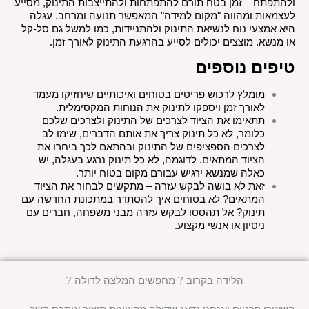
ולהתפתח – זמן בטח תורם להתפתחות ולהתייצבות התינוק, מסייע 
לעצמאות ומהווה "מקום למידה" המאפשר תנועה ומרחב. עגלה 
היא אמצעי נוח לנשיאת התינוק ולהתניידות, כמו למשל גם סל-קל 
או מנשא. מוצצים יכולים לסייע בהרגעת התינוק לאורך זמן.
טיפים נוספים
מומלץ לרכוש פריטים בטוחים ואיכותיים שיחזיקו מעמד 
לאורך זמן ויספקו לתינוק את הנוחות המקסימלית.
תתאימו את הציוד לצרכים של התינוק ולצרכים שלכם – 
כלומר, לא כל תינוק צריך את אותם הדברים, שימו לב 
לצרכים הספציפים של התינוק ובהתאם לכך ביחרו את 
הציוד המתאים. לדוגמה, לא כל תינוק נרגע בעגלה, יש 
כאלה שמנשא ירגיש עבורם מקום בטוח יותר.
זאת לא בושה לבקש עזרה – מתקשים לבחור את הציוד 
המתאים? לא בטוחים איך להסתדר במתכונת החדשה עם 
תינוק? אל תהססו לבקש עזרה מבני משפחה, חברים עם 
ניסיון או אנשי מקצוע.
הלידה בקרוב ? מחפשים המלצה לדולה ?