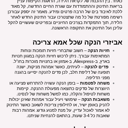
כאחד. בין ההכנות של לקראת הלידה, הדאגות הקיימות עניין 
בריאות התינוק וההתמודדות עם שגרת החיים החדשה, קל מאוד 
ללכת לאיבוד בים של הרבה פרטים ומידע. מאמר זה יספק עבורכן 
רשימה מפורטת של כל מה שתצטרכו עבור התינוק החדש לאחר 
הלידה, תוך התמקדות בצרכים החיוניים ובפריטים שעשויים להקל 
עליכן ועל התינוק את התקופה הראשונה.
אביזרי הנקה שכל אמא צריכה
חזיות הנקה
 – חשוב שתבחרי חזיות תומכות ונוחות 
המתאימות עבורך. ניתן לרכוש חזיות הנקה במגוון חנויות 
בארץ, ב-Aliexpress, ב-אמזון או בחנויות מוכרות בחו"ל.
פדים להנקה
 – לעיתים, כאשר אמהות מניקות, ישנה 
תופעה של דליפת חלב, לכן פדים להנקה יסייעו בהגנה 
מפני הדליפה.
משחה לפטמות
 – בזמן הנקה עשויה להתרחש פציעה או 
היווצרות של סדקים כתוצאה מפעולת ההנקה. קיימות 
משחות לטיפול והקלה, כמו למשל משחות של לנסינו.
משאבות הנקה
 – שימושי ויעיל עבור אמהות שאינן יכולות 
להניק באופן ישיר, או לחילופין צריכות לשאוב כאשר התינוק 
לא אמור לאכול עדיין, על מנת למנוע גודש. אמהות רבות 
שואבות כל 3-4 שעות, בהתאם להנחיות שניתנו.