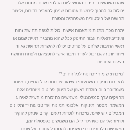
שהם משמשים כחיבור מוחשי ליום הבלתי נשכח. מתנות אלו
יכולות גם להפוך לירושות אהובות שניתן להעביר בדורות, וליצור
תחושה של היסטוריה משפחתית ומסורת.
יתרה מכך, מתנות מותאמות אישית יכולות לטפח תחושת זהות
ואינדיבידואליות עבור התינוק ככל שהוא מתבגר. ראיית שמם או
ראשי התיבות שלהם על פריטים יכולה להשרות תחושת גאווה
וייחודיות. זה גם יכול לעודד חיבור אישי לחפציהם ולפתח תחושת
בעלות ואחריות.
"מזכרת: שימור זיכרונות לכל החיים?"
למזכרות תפקיד משמעותי בשימור זיכרונות לכל החיים, במיוחד
כשמדובר ביום הולדת ראשון של תינוק. פריטים מיוחדים אלה
מחזיקים ערך סנטימנטלי ומשמשים כתזכורת מוחשית לאירוע
המשמח. מספרי תינוקות ואלבומי תמונות ועד טביעות יד ותליונים
המכילים גוש שיער, מזכרות לוכדות רגעים יקרים שניתן להוקיר
ולחזור אליהם כשהילד גדל. הם משמשים כקפסולת זמן,
המאפשרת להורים ובני משפחה להסתכל אחורה על שנתו