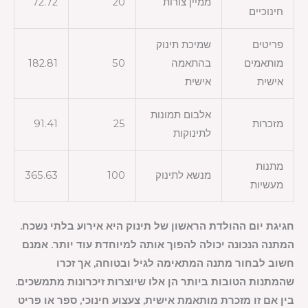
ממיין צורות
20
72.72
חינוכיים
פריטים
שמיכת תינוק
מותאמים
בהתאמה
50
182.81
אישית
אישית
אלבום תמונות
מזכרות
25
91.41
לתינוקות
מתנות
מנשא לתינוק
100
365.63
מעשיות
חגיגת יום ההולדת הראשון של תינוק היא אירוע בלתי נשכח.
המתנה הנכונה יכולה להפוך אותה למיוחדת עוד יותר. אמנם
חשוב לבחור מתנה המתאימה לגיל ובטוחה, אך זכרו
שהמתנות הטובות ביותר הן אלו שיוצרות זיכרונות מתמשכים.
בין אם זו מזכרת מותאמת אישית, צעצוע חינוכי, ספר או פריט