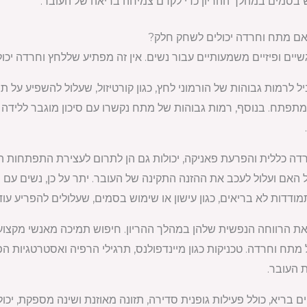
וש בסמים במהלך ההריון כדי לקדם צמיחה בריאה של העובר.
רגשיים ופיזיים משמעותיים עבור נשים. אין זה מפתיע שללחץ וחרדה י
 לרמות גבוהות של הורמוני לחץ, כגון קורטיזול, שעלול להשפיע על ת
מתפתח. בנוסף, רמות גבוהות של מתח נקשרו עם סיכון מוגבר ללידה 
דה כללית והפרעת פאניקה, יכולות גם הן לתרום לעצירת התפתחות 
 האם ועלול לעכב את ההזנה התקינה של העובר. יתר על כן, נשים עם
מודדות לא בריאים, כגון עישון או שימוש בסמים, שעלולים להפריע עו
 הרווחה הנפשית שלהן במהלך ההריון. חיפוש תמיכה מאנשי מקצוע 
ול מתח וחרדה. טכניקות כגון מיינדפולנס, תרגילי הרפיה ואסטרטגיות
 העובר.
ם בריא, כולל פעילות גופנית סדירה, תזונה מאוזנת ושינה מספקת, י