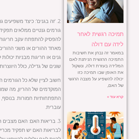
2. 'זה בגנים': כיצד משפיעים גורמים גנטיים?
גורמים גנטיים ממלאים תפקיד 
תמיכה רגשית לאחר
להפסיק להתפתח עקב חריגות ג
לידה עם דולה
מאחד ההורים או משני ההורים א
במאמר זה נבחן את חשיבות
גנים או חריגות מבניות יכולו
התמיכה הרגשית הניתנת לאם
המלידה בעזרת דולה, ונשקול
שונים של גדילה, כולל היווצרו
את האופן שבו תמיכה כזו
יכולה להשפיע על מצבה הרגשי
חשוב לציין שלא כל הגורמים ה
של האם,
המוקדמים של ההריון, מה שמוב
קרא עוד »
התפתחותיות חמורות. בנוסף, מצ
עוברית.
3. בריאות האם: האם מצבים רפואיים קיימים אחראים?
לבריאות האם יש תפקיד מכריע 