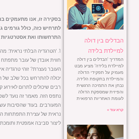
בסקירה זו, אנו מתעמקים בנ
לתרחיש כזה, כולל גורמים ג
התרחשותו ואת אסטרטגיות ה
הבדלים בין דולה
למיילדת בלידה
1. 'הטרגדיה הבלתי נראית': מה זה אומר כשהתפתחות העובר נעצרת?
המדריך 'הבדלים בין דולה
חווית אובדן של עובר מתפתח 
למיילדת בלידה' מציע מבט
העובר נעצרת? זוהי טרגדיה א
מעמיק על תפקידי הדולה
יכולה להתרחש בכל שלב של ההר
והמיילדת בתקופת הלידה.
נבחן את התמיכה הרגשית
רבים שיכולים לתרום לאירוע ק
והפיזית שמספקת הדולה
נתפס הזה. מאמר זה נועד לשפ
לעומת האחריות הרפואית
המעורבים. בעוד שהסיבות עשוי
קרא עוד »
נראית של עצירת התפתחות העוב
ליצור סביבה אמפטית ותומכת י