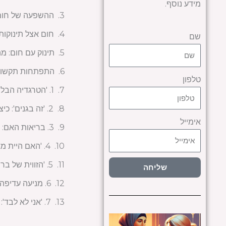
מידע נוסף.
ההשפעה של חום ע
חום אצל תינוקות:
שם
תינוק עם חום: מ
התפתחות תקשורת
טלפון
1. 'הטרגדיה הבלתי נראית': מה זה אומר כשהתפתחות העובר נעצרת?
2. 'זה בגנים': כיצד משפיעים גורמים גנטיים?
אימייל
3. בריאות האם: האם מצבים רפואיים קיימים אחראים?
4. 'האם היית מאמין שזו הסביבה?' השפעת הסביבה על צמיחת העובר
5. 'הזווית של בריאות הנפש': האם מתח וחרדה יכולים לשחק חלק?
שליחה
6. מניעה עדיפה על ריפוי: איך נוכל להימנע ממצבים כאלה?
7. 'אני לא לבד': אסטרטגיות התמודדות להורים לאחר אובדן