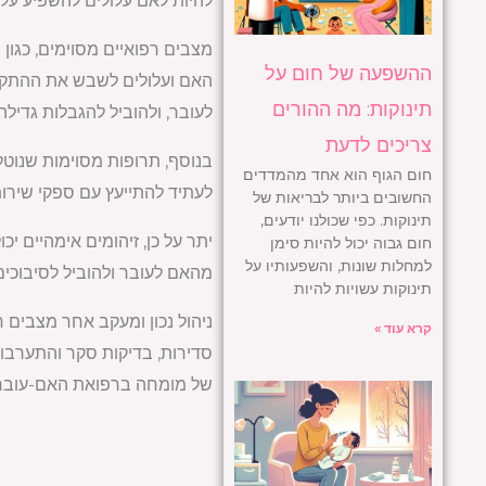
להיות לאם עלולים להשפיע על
מצבים רפואיים מסוימים, כגון
ההשפעה של חום על
האם ועלולים לשבש את ההתקדמ
תינוקות: מה ההורים
לעובר, ולהוביל להגבלות גדילה
צריכים לדעת
בנוסף, תרופות מסוימות שנוטל
חום הגוף הוא אחד מהמדדים
לעתיד להתייעץ עם ספקי שירותי
החשובים ביותר לבריאות של
תינוקות. כפי שכולנו יודעים,
חום גבוה יכול להיות סימן
למחלות שונות, והשפעותיו על
מהאם לעובר ולהוביל לסיבוכים 
תינוקות עשויות להיות
ניהול נכון ומעקב אחר מצבים 
קרא עוד »
סדירות, בדיקות סקר והתערבויו
של מומחה ברפואת האם-עובר עש