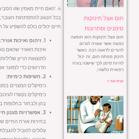
4. 'האם היית מאמין שזו הסביבה?' השפעת הסביבה על צמיחת העובר
בכל הנוגע להתפתחות העובר, 
חום אצל תינוקות:
חיים יכולים כולם להשפיע על
סימנים ופתרונות
חום אצל תינוקות הוא תופעה
1. זיהום ואיכות אוויר:
נפוצה אשר עשויה לגרום
איכות האוויר שהאם נוש
להורים לדאגה רבה. כאשר
תינוק מפתח חום, זה יכול
לתוצאות הריון שליליות
להיות סימן לכך שישנה בעיה
הדרושים כדי למזער א
רפואית כלשהי,
2. חשיפות כימיות:
קרא עוד »
כימיקלים המצויים במוצ
כימיקלים נקשרו לעיכוב
בהן ולבחור בחלופות בט
3. אפשרויות סגנון חיים של האם:
בחירות אורח החיים של 
עלולים להוביל להגבלת