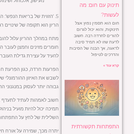
מעישון, אלכוהול ושימ
תינוק עם חום: מה
לעשות?
5. 'הזווית של בריאות הנפש': האם מתח וחרדה יכולים לשחק חלק?
חום הוא תסמין נפוץ אצל
הריון הוא תקופה של שינויים 
תינוקות, והוא יכול לגרום
להורים לחרדה רבה. חשוב
מתח במהלך ההריון עלול להוביל
לדעת שזו לא תמיד סיבה
חומרים מזינים וחמצן לעובר ה
לדאגה, אך הבנה של הסיבות
והדרכים לטיפול
להעיד על עצירת גדילת העובר.
קרא עוד »
הפרעות חרדה, כגון הפרעת חר
לשבש את האיזון ההורמונלי של
גבוהה יותר לעסוק במנגנוני הת
חשוב לאמהות לעתיד לתעדף את
תמיכה יכול להיות מועיל בניה
השלילית של לחץ על התפתחות
התפתחות תקשורתית
יתרה מכך, שמירה על אורח חיי