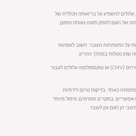
, עלולים להשפיע על בריאותה הכללית של
תה של האם לספק תזונה נאותה וחמצן
ליות על התפתחות העובר. חשוב לאמהות
ה שהן נוטלות במהלך ההריון.
יתר על כן, זיהומים אימהיים יכולים גם להוות איום על התפתחות העובר. זיהומים כמו אדמת, ציטומגלווירוס (CMV) או טוקסופלזמה עלולים לעבור
המתפתח כאחד. בדיקות טרום לידתיות
ם אפשריים. במקרים מסוימים, טיפול מיוחד
בי הן לאם והן לעובר.