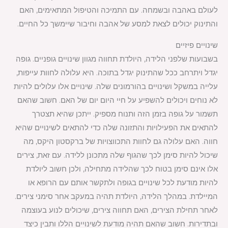
לעולם באהבה ובשמחה. עם התמיכה והטיפול המתאימים, האם
והתינוק יכולים לצאת למסע של אהבה וחיבור שיימשך כל החיים.
שינויים פיזיים
בשבועות שלפני הלידה, היולדת תחווה מגוון שינויים גופניים. גופה
יגדל ויתרחב ככל שהתינוק יגדל בתוכה. היא עלולה לחוות עייפות,
עלייה במשקל ושינויים בהורמונים שלה. שינויים אלו עלולים להיות
לא נוחים ויכולים להשפיע על חיי היום יום של האם. חשוב שהאם
תשמור על גופה בזמן הזה ותנוח מספיק. ייתכן שהיא תצטרך
להתאים את הפעילויות והתזונה שלה כדי להתאים לשינויים שהיא
חווה. האם עלולה גם לחוות התכווצויות של ברקסטון היקס, מה
שיכול להיות סימן לכך שהגוף שלה מתכונן ללידה. עם זאת, צירים
אלו אינם סימן בטוח לכך שהלידה מתחילה, ולכן חשוב ליולדת
להיות מודעת לכל שינויים בגופה ולתקשר אותם עם הרופא או
המיילדת. במהלך הלידה, היולדת תהיה במעקב אחר סימני צירים.
לאחר תחילת הצירים, האם תחווה צירים, שיכולים לנוע בעוצמה
ובתדירות. חשוב שהאם תהיה מודעת לשינויים הללו ותבין כיצד