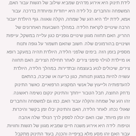
לידת תינוק היא אירוע מדהים שמביא שילוב של רגשות עבור האם,
המשפחה והחברים. כל לידה היא ייחודית ומיוחדת בדרכה. עבור
אמא, לידת ילד היא רגע של שמחה, הקלה וגאווה. גוף היולדת יעבור
הרבה שינויים לקראת הלידה. במהלך השבועות האחרונים של
ההריון, האם תחווה מגוון שינויים גופניים כגון עלייה במשקל, עייפות
ושינויים בהורמונים שלה. חשוב שהאם תשמור על גופה ותנוח
מספיק בזמן הזה. בימים שלפני הלידה, היולדת תהיה במעקב רופא
או מיילדת לגילוי סימני צירים. לאחר תחילת הצירים, האם תחווה
צירים, שיכולים לנוע בעוצמה ובתדירות. במהלך הלידה, היולדת
עשויה להיות במגוון תנוחות, כגון כריעה או שכיבה, בהתאם
להעדפותיה ולייעוץ של אנשי המקצוע הרפואיים. כאשר התינוק
נדחק החוצה, חבל הטבור ייחתך והתינוק ינקום נשימה ראשונה.
זהו רגע של שמחה והקלה עבור האם, כמו גם למשפחה והחברים
שאולי נכחו. לאחר הלידה, האם והתינוק יבלו זמן בקשר והיכרות.
זהו זמן מיוחד, שבו האם יכולה לספק לרך הנולד שלה אהבה
וטיפוח. לידה היא אירוע משנה חיים שמביא מגוון של רגשות וחוויות.
עבור האם זהו מסע מלא בציפייה והכנה, בעוד התינוק מתקבל