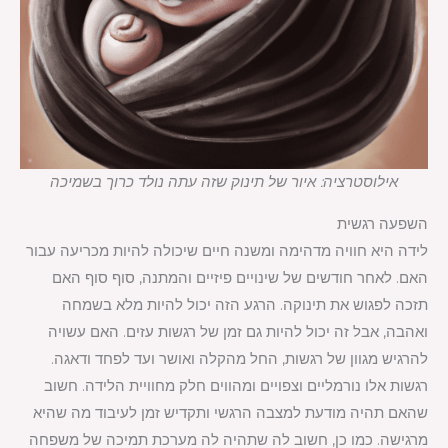
אילוסטרציה: איור של תינוק שזה עתה נולד כרוך בשמיכה
השפעה רגשית
לידה היא חוויה מדהימה ומשנה חיים שיכולה להיות מכריעה עבור
האם. לאחר חודשים של שינויים פיזיים והמתנה, סוף סוף האם
תזכה לפגוש את תינוקה. הרגע הזה יכול להיות מלא בשמחה
ואהבה, אבל זה יכול להיות גם זמן של רגשות עזים. האם עשויה
להרגיש מגוון של רגשות, החל מהקלה ואושר ועד לפחד ודאגה.
רגשות אלו נורמליים וצפויים ומהווים חלק מחוויית הלידה. חשוב
שהאם תהיה מודעת למצבה הרגשי ותקדיש זמן לעיבוד מה שהיא
מרגישה. כמו כן, חשוב לה שתהיה לה מערכת תמיכה של משפחה