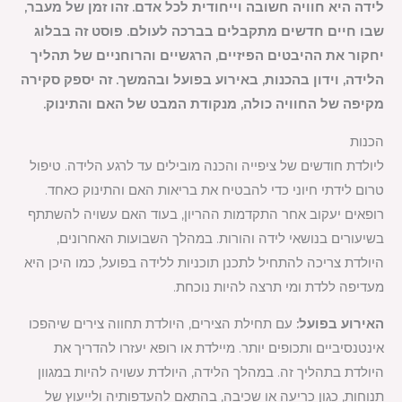
לידה היא חוויה חשובה וייחודית לכל אדם. זהו זמן של מעבר,
שבו חיים חדשים מתקבלים בברכה לעולם. פוסט זה בבלוג
יחקור את ההיבטים הפיזיים, הרגשיים והרוחניים של תהליך
הלידה, וידון בהכנות, באירוע בפועל ובהמשך. זה יספק סקירה
מקיפה של החוויה כולה, מנקודת המבט של האם והתינוק.
הכנות
ליולדת חודשים של ציפייה והכנה מובילים עד לרגע הלידה. טיפול
טרום לידתי חיוני כדי להבטיח את בריאות האם והתינוק כאחד.
רופאים יעקוב אחר התקדמות ההריון, בעוד האם עשויה להשתתף
בשיעורים בנושאי לידה והורות. במהלך השבועות האחרונים,
היולדת צריכה להתחיל לתכנן תוכניות ללידה בפועל, כמו היכן היא
מעדיפה ללדת ומי תרצה להיות נוכחת.
האירוע בפועל:
עם תחילת הצירים, היולדת תחווה צירים שיהפכו
אינטנסיביים ותכופים יותר. מיילדת או רופא יעזרו להדריך את
היולדת בתהליך זה. במהלך הלידה, היולדת עשויה להיות במגוון
תנוחות, כגון כריעה או שכיבה, בהתאם להעדפותיה ולייעוץ של