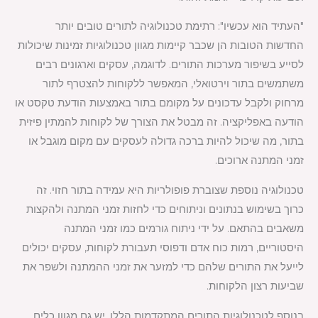
"העתיד הוא עכשיו": רתימת טכנולוגיה לתורים טובים יותר
החדשות הטובות הן שכבר קיימות מגוון טכנולוגיות זמינות שיכולות
לסייע בשיפור מערכות התורים. לדוגמה, עסקים וארגונים רבים
משתמשים בתור וירטואלי, המאפשר ללקוחות להצטרף לתור
מרחוק ולקבל עדכונים על מקומם בתור באמצעות הודעת טקסט או
הודעה באפליקציה. זה מבטל את הצורך של לקוחות להמתין פיזית
בתור, מה שיכול להיות ברכה גדולה לעסקים עם מקום מוגבל או
זמני המתנה ארוכים.
טכנולוגיה נוספת שצוברת פופולריות היא עמידה בתור חזוי. זה
כרוך בשימוש בנתונים וניתוחים כדי לחזות זמני המתנה ולהקצות
משאבים בהתאם. על ידי ניתוח גורמים כמו זמני המתנה
היסטוריים, רמות כוח אדם ודפוסי תעבורת לקוחות, עסקים יכולים
לייעל את התורים שלהם כדי למזער את זמני ההמתנה ולשפר את
שביעות רצון הלקוחות.
בנוסף לטכנולוגיות התורים המתקדמות הללו, יש גם מגוון כלים