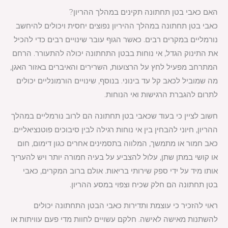
האם כאבי בטן תחתונה תקינים במהלך ההריון?
כאבי בטן תחתונה במהלך ההיריון נפוצים יחסית ויכולים להיחשב
נורמליים במקרים רבים. כאשר הגוף עובר שינויים רבים כדי להכיל
את התינוק הגדל, אי נוחות בבטן התחתונה יכולה להתעורר. הרחם
המתרחב מפעיל לחץ על הרצועות, השרירים והאיברים באזור האגן,
מה שמוביל לכאב קל עד בינוני. בנוסף, שינויים הורמונליים יכולים
לתרום להגברת הרגישות ואי הנוחות.
חשוב לציין כי בעוד שכאבי בטן תחתונה הם לרוב נורמליים במהלך
ההריון, חיוני להבחין בין אי נוחות רגילה לבין סיבוכים פוטנציאליים.
כאב חמור או מתמשך, המלווה בתסמינים אחרים כגון דימום, חום
או קושי במתן שתן, עלול להצביע על בעיה חמורה יותר ויש להעריך
אותו מיד על ידי ספק שירותי בריאות. אולם ברוב המקרים, כאבי
בטן תחתונה הם חלק שכיח וצפוי במסע ההריון.
ראוי להזכיר כי עוצמת ותדירות כאבי הבטן התחתונה יכולים
להשתנות מאישה לאישה. חלקם עשויים לחוות מדי פעם עוויתות או