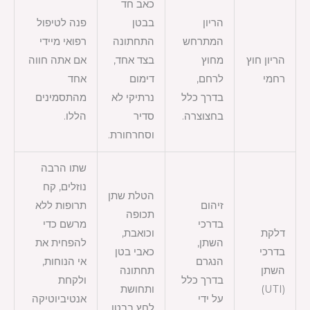
כאב חד
הריון
בבטן
פנה לטיפול
המתרחש
התחתונה
רפואי מיידי
הריון חוץ
מחוץ
בצד אחד,
אם אתה חווה
רחמי
לרחם,
דימום
אחד
בדרך כלל
נרתיקי לא
מהתסמינים
בחצוצרה.
סדיר
הללו.
וסחרחורת.
שתו הרבה
נוזלים, קח
הטלת שתן
זיהום
תרופות ללא
תכופה
בדרכי
מרשם כדי
דלקת
וכואבת,
השתן,
להפחית את
בדרכי
כאבי בטן
הנגרם
אי הנוחות,
השתן
תחתונה
בדרך כלל
ולקחת
(UTI)
ותחושת
על ידי
אנטיביוטיקה
לחץ בבטן