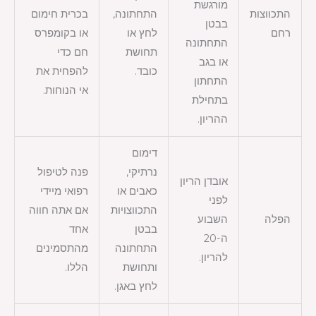
מורגשת
התכווצות
התחתונה,
בכרית חימום
בבטן
רחם
לחץ או
או בקומפרס
התחתונה
תחושת
חם כדי
או בגב
כובד.
להפחית את
התחתון
אי הנוחות.
בתחילת
ההריון.
דימום
נרתיקי,
פנה לטיפול
אובדן הריון
כאבים או
רפואי מיידי
לפני
התכווצויות
אם אתה חווה
הפלה
השבוע
בבטן
אחד
ה-20
התחתונה
מהתסמינים
להריון.
ותחושת
הללו.
לחץ באגן.