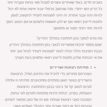
כאבים חדים, בעוד שאחרים עשויים לסבול מאי נוחות עקבית יותר.
כל הריון הוא ייחודי, ומה שנחשב נורמלי עבור אישה אחת לא יכול
להיות זהה עבור אחרת. זה חיוני לאמהות לעתיד להקשיב לגופן
ולפנות לייעוץ רפואי אם יש להן חששות כלשהם או אם הכאב הופך
להיות יותר ויותר חמור או מתמשך.
מה גורם לכאבי בטן תחתונה במהלך ההריון?
ישנם מספר סיבות אפשריות לכאבי בטן תחתונה במהלך ההריון.
הבנת הסיבות הללו יכולה לעזור לאמהות לעתיד לנהל טוב יותר
את אי הנוחות שלהן ולפנות לייעוץ רפואי מתאים בעת הצורך.
1. מתיחת רצועות ושרירים:
כשהרחם מתרחב כדי להכיל את התינוק הגדל, הרצועות
והשרירים באזור האגן נמתחים ומתכווננים. מתיחה זו עלולה
לגרום לכאב קל עד בינוני בבטן התחתונה. הרצועות
העגולות, בפרט, יכולות להיות מתוחות ולגרום לאי נוחות,
המכונה כאבי רצועות עגולות. סוג זה של כאב מתואר לעתים
קרובות כחד או דוקר ושכיח יותר במהלך השליש השני.