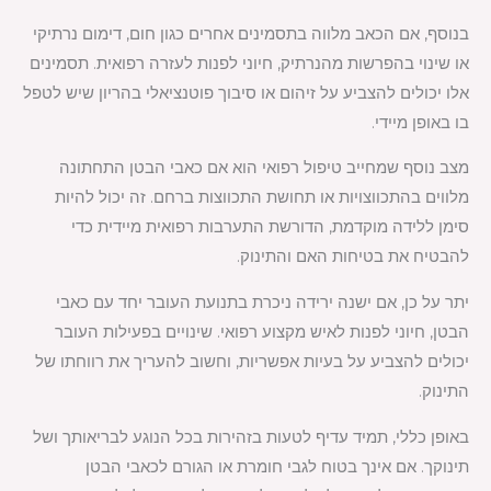
בנוסף, אם הכאב מלווה בתסמינים אחרים כגון חום, דימום נרתיקי
או שינוי בהפרשות מהנרתיק, חיוני לפנות לעזרה רפואית. תסמינים
אלו יכולים להצביע על זיהום או סיבוך פוטנציאלי בהריון שיש לטפל
בו באופן מיידי.
מצב נוסף שמחייב טיפול רפואי הוא אם כאבי הבטן התחתונה
מלווים בהתכווצויות או תחושת התכווצות ברחם. זה יכול להיות
סימן ללידה מוקדמת, הדורשת התערבות רפואית מיידית כדי
להבטיח את בטיחות האם והתינוק.
יתר על כן, אם ישנה ירידה ניכרת בתנועת העובר יחד עם כאבי
הבטן, חיוני לפנות לאיש מקצוע רפואי. שינויים בפעילות העובר
יכולים להצביע על בעיות אפשריות, וחשוב להעריך את רווחתו של
התינוק.
באופן כללי, תמיד עדיף לטעות בזהירות בכל הנוגע לבריאותך ושל
תינוקך. אם אינך בטוח לגבי חומרת או הגורם לכאבי הבטן