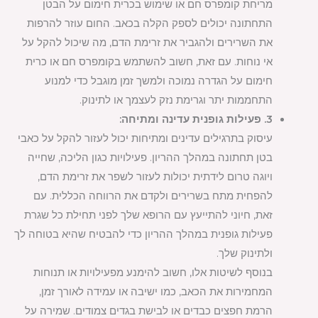
מריחת קומפרס חם או שימוש בכרית חימום על הבטן
התחתונה יכולים לספק הקלה בכאב. החום עוזר להרפות
את השרירים ולהגביר את זרימת הדם, מה שיכול להקל על
אי נוחות. עם זאת, חשוב להשתמש בקומפרס חם או כרית
חימום על הגדרה נמוכה ולמשך זמן מוגבל כדי למנוע
התחממות יתר וגרימת נזק לעצמך או לתינוק.
3. פעילות גופנית עדינה ומתיחה:
עיסוק בתרגילים עדינים ומתיחות יכול לעזור להקל על כאבי
בטן תחתונה במהלך ההריון. פעילויות כגון הליכה, שחייה
ויוגה טרום לידתית יכולות לעזור לשפר את זרימת הדם,
להפחית מתח בשרירים ולקדם את הרווחה הכללית. עם
זאת, חיוני להתייעץ עם הרופא שלך לפני תחילת כל שגרת
פעילות גופנית במהלך ההריון כדי להבטיח שהיא בטוחה לך
ולתינוק שלך.
בנוסף לשיטות אלו, חשוב להימנע מפעילויות או תנוחות
המחמירות את הכאב, כמו ישיבה או עמידה לאורך זמן,
הרמת חפצים כבדים או לבישת בגדים צמודים. שמירה על