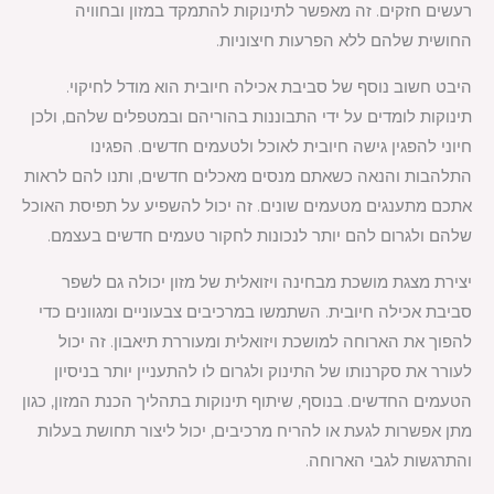
רעשים חזקים. זה מאפשר לתינוקות להתמקד במזון ובחוויה
החושית שלהם ללא הפרעות חיצוניות.
היבט חשוב נוסף של סביבת אכילה חיובית הוא מודל לחיקוי.
תינוקות לומדים על ידי התבוננות בהוריהם ובמטפלים שלהם, ולכן
חיוני להפגין גישה חיובית לאוכל ולטעמים חדשים. הפגינו
התלהבות והנאה כשאתם מנסים מאכלים חדשים, ותנו להם לראות
אתכם מתענגים מטעמים שונים. זה יכול להשפיע על תפיסת האוכל
שלהם ולגרום להם יותר לנכונות לחקור טעמים חדשים בעצמם.
יצירת מצגת מושכת מבחינה ויזואלית של מזון יכולה גם לשפר
סביבת אכילה חיובית. השתמשו במרכיבים צבעוניים ומגוונים כדי
להפוך את הארוחה למושכת ויזואלית ומעוררת תיאבון. זה יכול
לעורר את סקרנותו של התינוק ולגרום לו להתעניין יותר בניסיון
הטעמים החדשים. בנוסף, שיתוף תינוקות בתהליך הכנת המזון, כגון
מתן אפשרות לגעת או להריח מרכיבים, יכול ליצור תחושת בעלות
והתרגשות לגבי הארוחה.