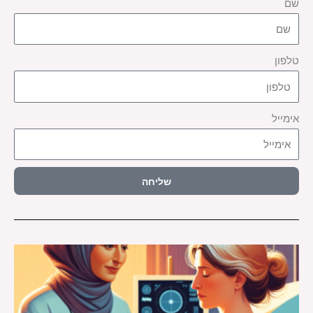
שם
טלפון
אימייל
שליחה