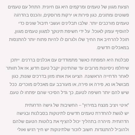
הצעת מגוון של טעמים ומרקמים היא גם חיונית. התחל עם טעמים
פשוטים ומתונים, כגון פירות או ירקות מרוסקים, והכנס בהדרגה
טעמים מורכבים יותר. שלבו תבלינים ועשבי תיבול שונים כדי
להוסיף עומק לאוכל. על ידי חשיפת תינוקך למגוון טעמים מגוון,
תוכל להרחיב את החיך שלו ולגרום לו להיות פתוח יותר להתנסות
במאכלים חדשים.
סבלנות היא המפתח כאשר מתמודדים עם אכלנים בררנים. ייתכן
שיחלפו ניסיונות מרובים עד שהתינוק יקבל טעם חדש, אז אל תוותר
לאחר הדחייה הראשונה. הציעו את אותו מזון בדרכים שונות, כגון
מבושל או נא, פירה או פירה, או מעורבב עם מאכלים מוכרים. ככל
שיש להם יותר חשיפה לטעם, כך גדל הסיכוי שהם יפתחו לו טעם.
"איטי ויציב מנצח במירוץ" – החשיבות של גישה הדרגתית
יש לגשת להחדרת טעמים חדשים לתינוקות בסבלנות ובגישה
הדרגתית. מיהרה בתהליך יכול להציף את בלוטות הטעם שלהם
ולהוביל להתנגדות. חשוב לזכור שלתינוקות יש חיך רגיש ואולי