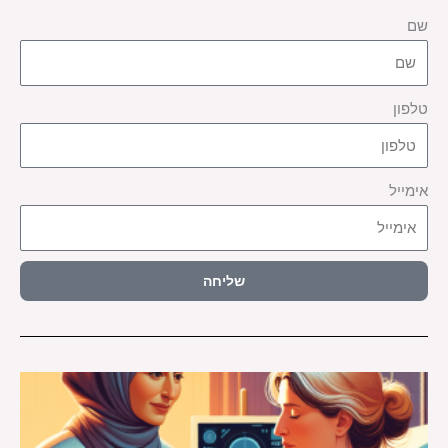
שם
טלפון
אימייל
שליחה