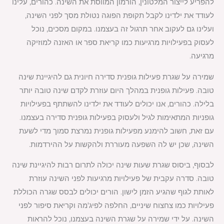
להפריע לייצור המלטונין, הורמון המווסת את השינה. כהורים, עלינו
לעודד את ילדינו לקבל תקופת הפוגה נטולת מסך לפני השינה,
ועלינו גם לעקוב אחר תרגול זה בעצמנו. במקום מסכים, נוכל
לעסוק בפעילויות מרגיעות כמו קריאת ספר או האזנה למוזיקה
מרגיעה.
שמירה על שגרת פעילות גופנית סדירה חיונית גם להיגיינת שינה
טובה. פעילות גופנית במהלך היום עוזרת לקדם שינה טובה יותר
בלילה. כהורים, אנו יכולים לעודד את ילדינו להשתתף בפעילויות
גופניות המתאימות לגיל ולעסוק בפעילות גופנית סדירה בעצמנו.
עם זאת, חשוב להימנע מפעילות גופנית נמרצת סמוך מדי לשעת
השינה, שכן יש לה השפעה מעוררת ולהקשות על ההירדמות.
לבסוף, ביסוס שגרת שעות שינה יכולה לתרום רבות להיגיינת שינה
טובה. סדרה עקבית של פעילויות מרגיעות לפני השינה עוזרת
לאותת לגוף שהגיע הזמן לישון. הורים יכולים לבסס שגרה הכוללת
פעילויות כמו צחצוח שיניים, החלפה לפיג'מה וקריאת סיפור לפני
השינה. על ידי שמירה על שגרת השינה בעצמנו, נוכל להראות