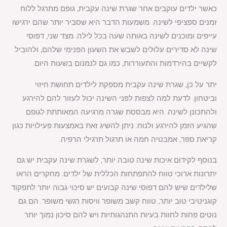
כאשר ילדים עוקבים אחר שגרת שינה עקבית, גופם מתרגל ללוח
זמנים ספציפי לשינה. משמעות הדבר היא שסביר יותר שהם ירגישו
עייפים ומוכנים לשינה באותה שעה בכל לילה. מצד שני, דפוסי
שינה לא סדירים עלולים לשבש את השעון הפנימי שלהם, ולהוביל
לקשיים בהירדמות והתעוררות, כמו גם לנמנום בשעות היום.
יתר על כן, שגרת שינה עקבית מספקת לילדים תחושת חיזוי
וביטחון. לדעת למה לצפות לפני השינה יכול לעזור להם להירגע
ולהתכונן לשינה. היא מבססת שגרה מרגיעה המאותתת לגופם
שהגיע הזמן להירגע ולנוח. ניתן להשיג זאת באמצעות פעילויות כגון
קריאת ספר, אמבטיה חמה או תרגול תרגילי הרפיה.
בנוסף לקידום איכות שינה טובה יותר, לשגרת שינה עקבית יש גם
יתרונות ארוכי טווח להתפתחות הכללית של ילדים. מחקרים הראו
שלילדים שיש להם דפוסי שינה קבועים יש סיכוי גבוה יותר לתפקוד
קוגניטיבי טוב יותר, טווח קשב משופר וויסות רגשי משופר. הם גם
נוטים פחות לחוות בעיות התנהגותיות ויש להם סיכון נמוך יותר