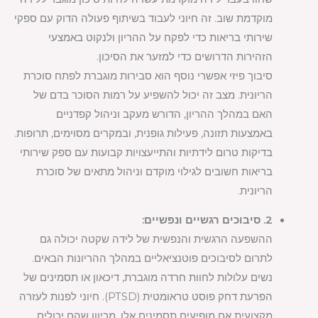
מוקדמת שוב. זה חיוני לעבוד בשיתוף פעולה הדוק עם ספקי
שירותי בריאות כדי לפקח על ההריון ולנקוט באמצעי
הזהירות הדרושים כדי למזער את הסיכון.
סיבוך פיזי אפשרי נוסף הוא סבירות מוגברת לפתח סוכרת
הריונית. מצב זה יכול להשפיע על רמות הסוכר בדם של
האם במהלך ההריון, הדורש מעקב וניהול קפדניים
באמצעות תזונה, פעילות גופנית, ובמקרים מסוימים, תרופות.
בדיקות טרום לידתיות והתייעצויות קבועות עם ספק שירותי
בריאות חשובים לגילוי מוקדם וניהול מתאים של סוכרת
הריונית.
2. סיבוכים רגשיים ונפשיים:
ההשפעה הרגשית והנפשית של לידה שקטה יכולה גם
לתרום לסיבוכים פוטנציאליים במהלך ההריונות הבאים.
נשים עלולות לחוות חרדה מוגברת, דיכאון או תסמינים של
הפרעת דחק פוסט טראומטית (PTSD). חיוני לפנות לעזרה
מקצועית אם מופיעים תסמינים אלו, מכיוון שהם יכולים