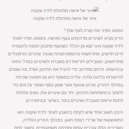
איור של אישה מתרגלת לידה שקטה
המסע הפיזי: מה קורה לגוף שלך?
הריון מביא לשינויים מדהימים בגוף האישה, והמסע הפיזי לאחר
לידה שקטה אינו יוצא מן הכלל. כשהגוף מתכונן לטפח ולהצמיח
חיים חדשים, מתרחשות טרנספורמציות שונות. שינויים הורמונליים
מתרחשים, המובילים לזרימת דם מוגברת ולשינויים בגודל החזה
וברגישותו. הרחם מתרחב כדי להכיל את התינוק הגדל, מה שגורם
להיווצרות בליטה גלויה. עלייה במשקל היא גם תופעה שכיחה
במהלך ההריון, מכיוון שהגוף אוגר שומן נוסף ושומר על מים כדי
לתמוך בהתפתחות התינוק. יחד עם שינויים אלו, נשים עלולות
לחוות עייפות מוגברת ושינויים בעור, בשיער ובציפורניים.
היבט חשוב אחד שיש לקחת בחשבון לאחר לידה שקטה הוא
התאוששות של שרירי רצפת האגן. במהלך ההריון והלידה,
השרירים הללו עוברים עומס ומתיחה משמעותיים, וחשוב לתת