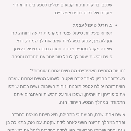
שלכם. בדיקות וניטור קבועים יכולים לספק ביטחון וזיהוי
מוקדם של כל סיבוכים אפשריים.
5. תרגל טיפול עצמי:
תעדוף פעילויות טיפול עצמי המקדמות רגיעה ורווחה. קח
זמן לעצמך, עסוק בפעילויות שמביאות לך שמחה, וודא
שאתה מקבל מספיק מנוחה ותזונה נכונה. טיפול בעצמך
פיזית ורגשית יעזור לך לנהל טוב יותר את החרדה והפחד.
"חוויות מהחיים האמיתיים: מה נשים אחרות אומרות?"
כשמדובר בהריון לאחר לידה שקטה, לשמוע מנשים אחרות שעברו
חוויה דומה יכולה לספק תובנות ונוחות חשובות. נשים רבות שיתפו
את סיפוריהן וחוויותיהן, ושפכו אור על הרגשות והאתגרים איתם
התמודדו במהלך המסע הייחודי הזה.
אישה אחת, שרה, הביעה כי בתחילה, היא הייתה מוצפת בחרדה
ופחד במהלך הריונה השני לאחר לידה שקטה. עם זאת, בתמיכת בן
זוגה וספק שירותי הבריאות, היא למדה בהדרגה לנהל את רגשותיה