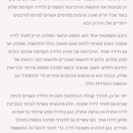
הן מנווטות את הרגשות והזיכרונות הקשורים ללידה הקודמת שלהן.
בעוד שכל הריון שונה, גורמים מסוימים עשויים לתרום להיבטים
ייחודיים של ההריון הבא.
היבט משמעותי אחד הוא המסע הרגשי המלווה הריון לאחר לידה
שקטה. נשים עשויות לחוות מגוון רגשות, כולל התרגשות, שמחה, אך
גם חרדה ופחד. הזיכרונות של חווית הלידה הקודמת שלהם יכולים
לצוץ מחדש, ולהוביל לרגשות מוגברים ולדאגות לגבי רווחתו של
התינוק החדש. חשוב שנשים יבקשו תמיכה מספק שירותי הבריאות
שלהן, בן/בת הזוג או אנשים מהימנים אחרים כדי להתמודד עם
הרגשות והחרדות הללו.
יתר על כן, תהליך קבלת ההחלטות ותוכנית הלידה עשויים להיות
שונים גם לאחר לידה שקטה. חלק מהנשים עשויות לבחור בסביבת
לידה אחרת או בגישה אחרת, כגון בחירת ספק שירותי בריאות או
מתקן לידה אחר. הם עשויים גם לתעדף תמיכה נוספת במהלך
הצירים, כגון דולה או מאמנת לידה, כדי לעזור להקל על החששות