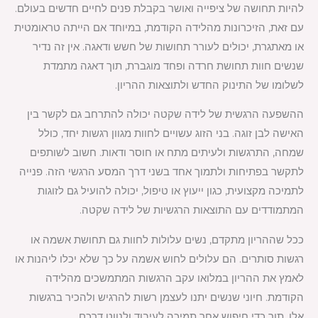
להיות תחושה של ציפייה ואושר בקבלת פנים לחיים חדשים בעולם.
עם זאת, הזיכרונות מהלידה הקודמת, במיוחד אם הייתה טראומטית
או מאתגרת, יכולים לעורר תחושות של חשש ודאגה. אין זה נדיר
שנשים חוות תחושת חרדה ופחד מוגברת, תוך דאגה מתמדת
לשלומו של התינוק החדש ולתוצאות ההריון.
ההשפעה הרגשית של לידה שקטה יכולה להתרחב גם לקשר בין
האישה לבן זוגה. בני הזוג עשויים לחוות מגוון רגשות יחד, כולל
שמחה, התרגשות ולעיתים מתח או חוסר ודאות. חשוב לשותפים
לתקשר בפתיחות ולתמוך אחד בשני דרך המסע הרגשי הזה. פנייה
לתמיכה מקצועית, כגון ייעוץ או טיפול, יכולה להועיל גם לזוגות
המתמודדים עם התוצאות הרגשיות של לידה שקטה.
ככל שההריון מתקדם, נשים עלולות לחוות גם תחושת אשמה או
רגשות סותרים. הם עלולים לחוש אשמה על כך שלא יכלו ליהנות או
לאמץ את ההריון במלואו עקב הרגשות המתמשכים מהלידה
הקודמת. חיוני שנשים יתנו לעצמן רשות להרגיש ולהכיר ברגשות
אלו, תוך כדי חיפוש אחר תמיכה לעיבוד ולנווט דרכם.