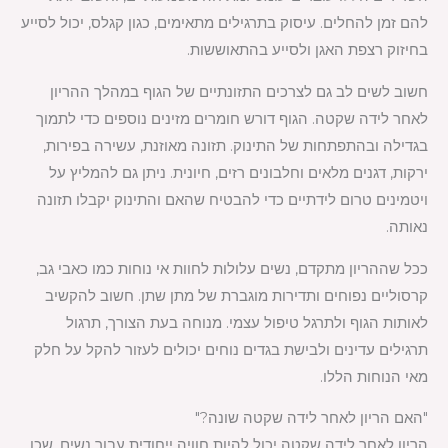
להם זמן להחלים. עיסוק בתרגילים מתאימים, כגון קגלס, יכול לסייע
בחיזוק רצפת האגן ולסייע בהתאוששות.
חשוב לשים לב גם לצרכים התזונתיים של הגוף במהלך ההריון
לאחר לידה שקטה. הגוף דורש חומרים מזינים נוספים כדי לתמוך
בגדילה ובהתפתחות של התינוק. תזונה מאוזנת, עשירה בפירות,
ירקות, דגנים מלאים וחלבונים רזים, חיונית. ניתן גם להמליץ על
ויטמינים טרום לידתיים כדי להבטיח שהאם והתינוק יקבלו תזונה
נאותה.
ככל שההריון מתקדם, נשים עלולות לחוות אי נוחות כמו כאבי גב,
קרסוליים נפוחים ותדירות מוגברת של מתן שתן. חשוב להקשיב
לאותות הגוף ולתרגל טיפול עצמי. מנוחה בעת הצורך, תרגול
תרגילים עדינים ולבישת בגדים נוחים יכולים לעזור להקל על חלק
מאי הנוחות הללו.
"האם הריון לאחר לידה שקטה שונה?"
הריון לאחר לידה שקטה יכול להיות חוויה ייחודית עבור נשים, שכן