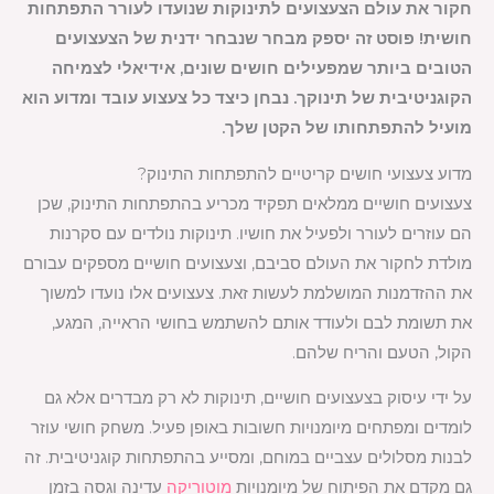
חקור את עולם הצעצועים לתינוקות שנועדו לעורר התפתחות
חושית! פוסט זה יספק מבחר שנבחר ידנית של הצעצועים
הטובים ביותר שמפעילים חושים שונים, אידיאלי לצמיחה
הקוגניטיבית של תינוקך. נבחן כיצד כל צעצוע עובד ומדוע הוא
מועיל להתפתחותו של הקטן שלך.
מדוע צעצועי חושים קריטיים להתפתחות התינוק?
צעצועים חושיים ממלאים תפקיד מכריע בהתפתחות התינוק, שכן
הם עוזרים לעורר ולפעיל את חושיו. תינוקות נולדים עם סקרנות
מולדת לחקור את העולם סביבם, וצעצועים חושיים מספקים עבורם
את ההזדמנות המושלמת לעשות זאת. צעצועים אלו נועדו למשוך
את תשומת לבם ולעודד אותם להשתמש בחושי הראייה, המגע,
הקול, הטעם והריח שלהם.
על ידי עיסוק בצעצועים חושיים, תינוקות לא רק מבדרים אלא גם
לומדים ומפתחים מיומנויות חשובות באופן פעיל. משחק חושי עוזר
לבנות מסלולים עצביים במוחם, ומסייע בהתפתחות קוגניטיבית. זה
גם מקדם את הפיתוח של מיומנויות
מוטוריקה
עדינה וגסה בזמן