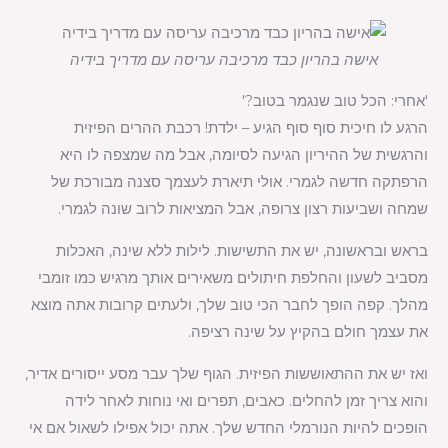
אישה בהריון כבד מרכיבה עריסה עם מדריך בידיה
'אחרי: הכל טוב שנגמר בטוב?'
הרגע לו חיכית סוף סוף הגיע – ילדת! רכבת ההרים הפיזית
והרגשית של ההיריון הגיעה לסיומה, אבל מה שמצפה לו היא
הרפתקה חדשה לגמרי. אולי תיארת לעצמך סצנה מבורכת של
שמחה ושביעות רצון צרופה, אבל המציאות לרוב שונה לגמרי.
בראש ובראשונה, יש את התשישות. לילות ללא שינה, האכלות
מסביב לשעון והחלפת חיתולים משאירים אותך מרגיש כמו זומבי
מהלך. קפה הופך לחבר הכי טוב שלך, ולעתים קרובות אתה מוצא
את עצמך חולם בהקיץ על שינה רציפה.
ואז יש את ההתאוששות הפיזית. הגוף שלך עבר מסע ייסורים אדיר,
והוא צריך זמן להחלים. כאבים, תפרים ואי נוחות לאחר לידה
הופכים להיות הנורמלי החדש שלך. אתה יכול אפילו לשאול אם אי