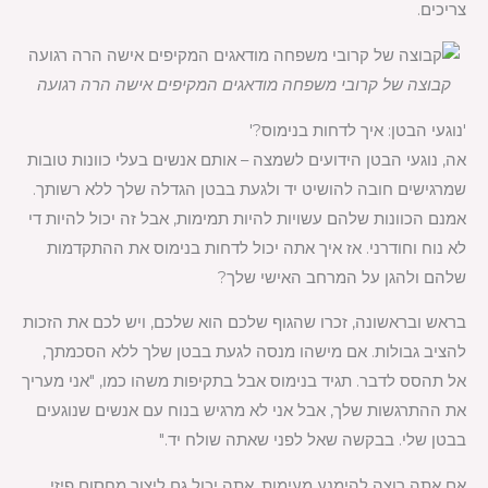
צריכים.
קבוצה של קרובי משפחה מודאגים המקיפים אישה הרה רגועה
'נוגעי הבטן: איך לדחות בנימוס?'
אה, נוגעי הבטן הידועים לשמצה – אותם אנשים בעלי כוונות טובות
שמרגישים חובה להושיט יד ולגעת בבטן הגדלה שלך ללא רשותך.
אמנם הכוונות שלהם עשויות להיות תמימות, אבל זה יכול להיות די
לא נוח וחודרני. אז איך אתה יכול לדחות בנימוס את ההתקדמות
שלהם ולהגן על המרחב האישי שלך?
בראש ובראשונה, זכרו שהגוף שלכם הוא שלכם, ויש לכם את הזכות
להציב גבולות. אם מישהו מנסה לגעת בבטן שלך ללא הסכמתך,
אל תהסס לדבר. תגיד בנימוס אבל בתקיפות משהו כמו, "אני מעריך
את ההתרגשות שלך, אבל אני לא מרגיש בנוח עם אנשים שנוגעים
בבטן שלי. בבקשה שאל לפני שאתה שולח יד."
אם אתה רוצה להימנע מעימות, אתה יכול גם ליצור מחסום פיזי.