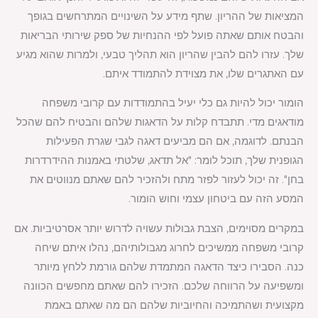
המציאות של ההריון. שתף מידע על השינויים המתרחשים בגופך
והבטח אותם שאתה פועל לפי ההנחיות של ספק שירותי הבריאות
שלך. עזרו להם להבין שהריון הוא תהליך טבעי, ולמרות שהוא מגיע
עם האתגרים שלו, את מצוידת להתמודד איתם.
הומור יכול להיות גם כלי יעיל בהתמודדות עם קרובי משפחה
מודאגים מדי. תתבדח קלות על הדאגות שלהם והבטיח להם שהכל
הבנתם. לדוגמה, אם הם מביעים דאגה לגבי שגרת הפעילות
הגופנית שלך, תוכל לומר: "אל תדאג, שלטתי באמנות ההידרדרות
בחן". זה יכול לעזור לפזר מתח ולהזכיר להם שאתם מנווטים את
המסע הזה עם ביטחון עצמי וחוש הומור.
במקרים מסוימים, הצבת גבולות עשויה לדרוש יותר אסרטיביות. אם
קרובי משפחה ממשיכים לחרוג מגבולותיהם, נהלו איתם שיחה
כנה. הסבירו כיצד הדאגה המתמדת שלהם גורמת ללחץ מיותר
ומשפיעה על הרווחה שלכם. הזכירו להם שאתם מחפשים הכוונה
מקצועית ושהתמיכה והחיוביות שלהם הם מה שאתם באמת