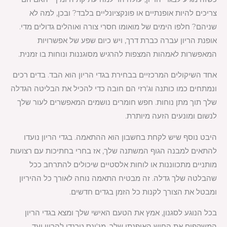
צריכים להיות אופנתיים או פונקציונליים בלבד? ובכן, למה לא
שניהם? חלפו הימים של מואומו חסרי צורה ואוהלים גדולים מדי.
אופנת הריון עברה כברת דרך, ויש כיום שפע של אפשרויות
המאפשרות לאמהות המצפות להרגיש מסוגננות ונוחות בו זמנית.
אחד השיקולים המרכזיים בבחירת בגדי הריון הוא הבד. בדים רכים
ונמתחים כמו כותנה וג'רזי הם חובה כדי להכיל את הבליטה הגדלה
שלך תוך מתן נוחות. חפש חומרים נושמים המאפשרים לעור שלך
לנשום ומונעים הזעה מיותרת.
היבט נוסף שיש לקחת בחשבון הוא ההתאמה. בגדי הריון נועדו
להתאים למבנה הגוף המשתנה שלך, אז בחרי בחתיכות עם רצועות
מותניים מתכווננות או לוחות אלסטיים שיכולים להתרחב ככל
שהבלטה שלך גדלה. זה מבטיח התאמה נוחה לאורך כל ההיריון
ומבטל את הצורך לקנות כל הזמן בגדים חדשים.
בכל הנוגע לסגנון, אמץ את הטעם האישי שלך ומצא בגדי הריון
המשקפים את החוש האופנתי שלך. מג'ינס טרנדי להריון ועד