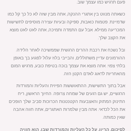
פעם תרגיש כמו עצמך שוב.
כשאתה מנווט בין אתגרי ההנקה, אתה מבין שזה לא כל כך קל כמו
שדמיינת. פטמות כואבות, ספיקה ובעיות עצירה מוסיפים לתשישות
המכריעה ממילא. אבל עם התמדה ותמיכה, אתה לאט לאט מוצא
את הקצב שלך.
ובל נשכח את רכבת ההרים הרגשית שממשיכה לאחר הלידה.
ההורמונים עדיין משתוללים, והבייבי בלוז עלול לפגוע בך באופן
בלתי צפוי. אתה מוצא את עצמך בוכה בטיפת כובע, מרגיש המום
מהאחריות לדאוג לאדם הקטן הזה.
אבל בתוך התשישות, ההתאוששות הפיזית והעליות והמורדות
הרגשיים, יש גם רגעים של שמחה צרופה. החיוך הראשון, ריח
התינוק המתוק והאצבעות הקטנטנות הכרוכות סביב שלך הופכים
את הכל לכדאי. אתה מבין שלמרות האתגרים, אתה חווה אהבה
שאין כמותה.
לסיכום, הריון, על כל העליות והמורדות שבו, הוא חוויה