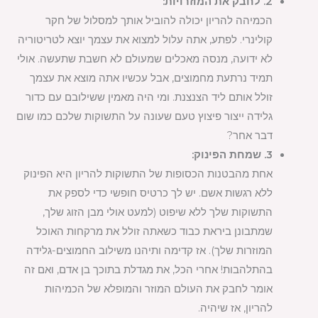
2. לחבק את המוזרויות:
הכמיהה להריון יכולה להוביל אותך למסלול של חקר
קולינרי. לפתע, אתה עלול למצוא את עצמך יוצא לטריטוריה
לא ידועה, מנסה מאכלים שמעולם לא חשבת שתעשה. אולי
תמיד נרתעת מחמוצים, אבל עכשיו אתה מוצא את עצמך
זולל אותם ליד הצנצנת. ומי היה מאמין ששילובם עם כדור
גלידה ייצור פיצוץ טעם שעונה על התשוקות שלכם כמו שום
דבר אחר?
3. שמחת הפינוק:
אחת מהבטנות הכסופות של התשוקות להריון היא הפינוק
ללא רגשות אשם. יש לך כרטיס חופשי כדי לספק את
התשוקות שלך ללא שיפוט (למעט אולי מבן הזוג שלך,
שמתבונן ביראת כבוד כשאתה זולל את מרקחות האוכל
המוזרות שלך). אז קדימה ותיהנו משילוב החמוצים-גלידה
בהתלהבות! אחרי הכל, את מגדלת בתוכך בן אדם, ואם זה
אומר לחבק את העולם המוזר והמופלא של הכמיהות
להריון, אז שיהיה.