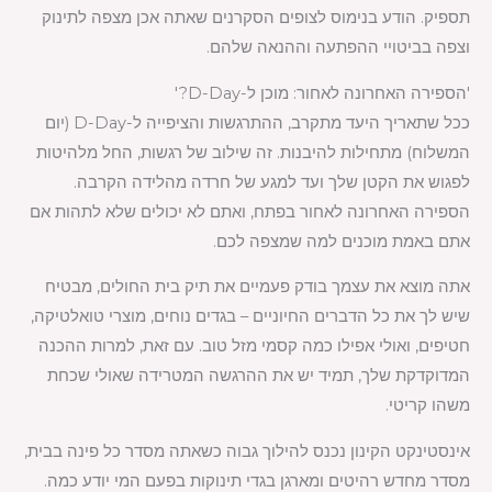
תספיק. הודע בנימוס לצופים הסקרנים שאתה אכן מצפה לתינוק
וצפה בביטויי ההפתעה וההנאה שלהם.
'הספירה האחרונה לאחור: מוכן ל-D-Day?'
ככל שתאריך היעד מתקרב, ההתרגשות והציפייה ל-D-Day (יום
המשלוח) מתחילות להיבנות. זה שילוב של רגשות, החל מלהיטות
לפגוש את הקטן שלך ועד למגע של חרדה מהלידה הקרבה.
הספירה האחרונה לאחור בפתח, ואתם לא יכולים שלא לתהות אם
אתם באמת מוכנים למה שמצפה לכם.
אתה מוצא את עצמך בודק פעמיים את תיק בית החולים, מבטיח
שיש לך את כל הדברים החיוניים – בגדים נוחים, מוצרי טואלטיקה,
חטיפים, ואולי אפילו כמה קסמי מזל טוב. עם זאת, למרות ההכנה
המדוקדקת שלך, תמיד יש את ההרגשה המטרידה שאולי שכחת
משהו קריטי.
אינסטינקט הקינון נכנס להילוך גבוה כשאתה מסדר כל פינה בבית,
מסדר מחדש רהיטים ומארגן בגדי תינוקות בפעם המי יודע כמה.