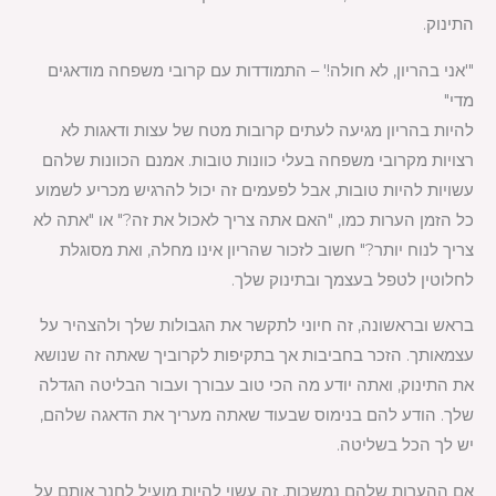
התינוק.
"'אני בהריון, לא חולה!' – התמודדות עם קרובי משפחה מודאגים
מדי"
להיות בהריון מגיעה לעתים קרובות מטח של עצות ודאגות לא
רצויות מקרובי משפחה בעלי כוונות טובות. אמנם הכוונות שלהם
עשויות להיות טובות, אבל לפעמים זה יכול להרגיש מכריע לשמוע
כל הזמן הערות כמו, "האם אתה צריך לאכול את זה?" או "אתה לא
צריך לנוח יותר?" חשוב לזכור שהריון אינו מחלה, ואת מסוגלת
לחלוטין לטפל בעצמך ובתינוק שלך.
בראש ובראשונה, זה חיוני לתקשר את הגבולות שלך ולהצהיר על
עצמאותך. הזכר בחביבות אך בתקיפות לקרוביך שאתה זה שנושא
את התינוק, ואתה יודע מה הכי טוב עבורך ועבור הבליטה הגדלה
שלך. הודע להם בנימוס שבעוד שאתה מעריך את הדאגה שלהם,
יש לך הכל בשליטה.
אם ההערות שלהם נמשכות, זה עשוי להיות מועיל לחנך אותם על