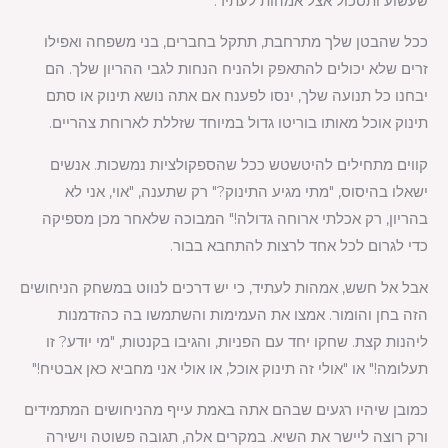
שעשוע ותסכול אצל אמהות לעתיד.
ככל שהבטן שלך מתרחבת, תתקל בחברים, בני משפחה ואפילו
זרים שלא יכולים להתאפק ולהניח הנחות לגבי ההריון שלך. הם
יבחנו כל תנועה שלך, ינסו לפענח אם אתה נושא תינוק או סתם
תינוק אוכל מאותו בוריטו גדול במיוחד שזללת לארוחת צהריים.
קווים מתחילים להיטשטש ככל שהספקולציות נמשכות. אנשים
ישאלו בהיסוס, "מתי מגיע התינוק?" רק שתענה, "אוי, אני לא
בהריון, רק אכלתי ארוחה גדולה!" המבוכה שלאחר מכן מספיקה
כדי לגרום לכל אחד לרצות להתחבא בבור.
אבל אל חשש, אמהות לעתיד, כי יש דרכים לנווט במשחק הניחושים
הזה בחן והומור. אמצו את העמימות והשתמשו בה כהזדמנות
ליהנות קצת. שחקו יחד עם הפניות, והגיבו בקנטות, "מי יודע? זו
תעלומה!" או "אולי זה תינוק אוכל, או אולי אני מחביא כאן אבטיח!"
כמובן שיהיו רגעים שבהם אתה באמת עייף מהניחושים המתמידים
ורק רוצה ליישר את השיא. במקרים אלה, תגובה פשוטה וישירה