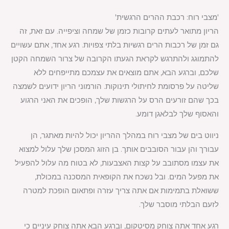
'מצבי רוח: רכבת ההרים הרגשית'
הריון מתואר לעתים קרובות כזמן של שמחה וציפייה. עם זאת, זה
גם זמן של רכבות הרים רגשיות בלתי צפויות. רגע אחד, אתם עשויים
להתמוגג ולהתרגש לקראת הגעתו הקרובה של צרור השמחה הקטן
שלכם, וברגע הבא, אתם מוצאים את עצמכם מתייפחים ללא
שליטה על פרסומת לחיתולי תינוקות. הורמוני הריון ידועים לשמצה
בכך שהם זורעים הרס על הרגשות שלך, הופכים את האני הרגוע
והאסוף שלך לבלאגן דומע.
ניווט בים של מצבי רוח במהלך ההריון יכול להיות מאתגר, הן
עבורך והן עבור הסובבים אותך. בן הזוג המסכן שלך עלול למצוא
את עצמו מסתובב על קצות האצבעות, לא בטוח מה עלול להפעיל
את מפעל המים. ובל נשכח את הקופאית המסכנה במכולת,
ששואלת בתמימות אם אתה צריך עזרה ופתאום הופכת למטרה
לזעם הבלתי מוסבר שלך.
רגע אחד אתה צוחק מסיטקום, וברגע הבא אתה צוחק עיניים כי