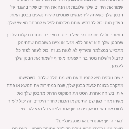
שמור את הידיים שלך שלובות או הנח את הידיים שלך בהגנה על
הבטן שלך כשאתה ליד אנשים שנוטים להיות נוגעים בבטן. האות
העדין הזה יכול להרתיע אותם מלנסות לפלוש למרחב האישי שלך.
הומור יכול להיות גם כלי יעיל בניווט במצב זה. תתבדח קלות על כך
שהבטן שלך היא "אזור ללא מגע" או ציינו בשובבות שהתינוק
מתבייש במצלמה ומעדיף לא לגעת בו. זה יכול לעזור לפזר כל
סרבול ולשלוח מסר ברור שאתה מעדיף לשמור את הבטן שלך
לעצמך.
גישה נוספת היא להפנות את תשומת הלב שלהם. כשמישהו
מתקרב בכוונה לגעת בבטן שלך, שנה במהירות את הנושא או פתח
אותו בשיחה אחרת. הסט את הפוקוס הרחק מהבטן שלך ואל
משהו אחר, כגון שם התינוק או הכנות לחדר הילדים. זה יכול לעזור
לנווט את האינטראקציה לכיוון אחר ולמנוע כל מגע לא רצוי.
'בגדי הריון: אופנתיים או פונקציונליים?'
כשזה מגיע לבגדי הריון, עולה הדילמה עתיקת היומין – האם הם