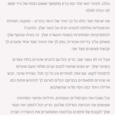
כולנו, הזוהר הוא יותר כמו ברק מתמשך ששום כמות של נייר סופג
לא יכולה לאלף.
ואז יש את הצד הלא כל כך זוהר של היופי בהריון – האקנה. תנודות
הורמונליות עלולות להמיט הרס על העור שלך, ולהוביל
להתפרצויות המתחרות בשנות העשרה שלך. זה כאילו שהגוף שלך
משחק עליך בדיחה אכזרית, נותן לך את הזוהר מצד אחד ומעניק לך
קבוצת פצעונים מצד שני.
אבל זה לא נעצר שם. הריון יכול גם להביא שינויים בלתי צפויים
בשיער שלך. יש נשים שחוות לוקים עבים ומלאי טעם שיגרמו
לרפונזל לקנא. עם זאת, לאחרים אין כל כך מזל. נשירת שיער, יובש
או שינויים פתאומיים במרקם יכולים לגרום לך להרגיש פחות כמו
אלילה ויותר כמו ניסוי מדעי שהשתבש.
ובל נשכח את הקרסוליים הנפוחים, הדליות וסימני המתיחה
שעושים את הכניסה הגדולה שלהם. הריון יכול להפוך את הגוף
שלך לקנבס של סימנים ובליטות המאתגרים את ההגדרה הצרה