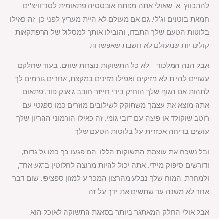
להתכווץ. או שאולי אתה מפתח אובססיה פתאומית לסנדוויצ'ים
חמאת בוטנים וג'לי, גם אם מעולם לא היית מעריץ לפני כן. זה כאילו
בלוטות הטעם שלך התבדו, והובילו אותך למסלול של הרפתקאות
קולינריות שמעולם לא חשבת שאפשרות.
אבל הנה המלכוד – לא כל התשוקות נוצרות שווים. בעוד שחלקם
עשויים להיות לא מזיקים ואפילו מזינים במקצת, אחרים גורמים לך
לתהות אם הגוף שלך הוחזק בידי חייזר חובב ג'אנק פוד. פתאום,
אתה מוצא את עצמך משתוקק לשילובים מוזרים כמו ספגטי עם
רוטב שוקולד או פיצה עם דובי גומי. זה כאילו הורמוני ההריון שלך
עושים בדיחה אכזרית על בלוטות הטעם שלך.
ובל נשכח את עוצמת התשוקות הללו. הם פגעו בך כמו גל גדות,
ודורשים סיפוק מיידי. אתה יכול להיות מרוצה לחלוטין ברגע אחד,
ולמחרת, המוח שלך נבלע מהרצון המכריע למזון ספציפי. שום דבר
אחר לא משנה עד שתשים את ידך על זה.
אבל אולי החלק המאתגר ביותר בסאגת התשוקה לאוכל הוא