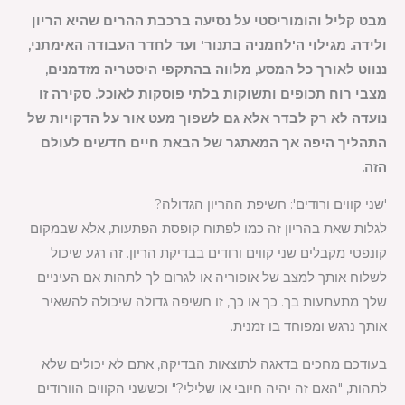
מבט קליל והומוריסטי על נסיעה ברכבת ההרים שהיא הריון
ולידה. מגילוי ה'לחמניה בתנור' ועד לחדר העבודה האימתני,
ננווט לאורך כל המסע, מלווה בהתקפי היסטריה מזדמנים,
מצבי רוח תכופים ותשוקות בלתי פוסקות לאוכל. סקירה זו
נועדה לא רק לבדר אלא גם לשפוך מעט אור על הדקויות של
התהליך היפה אך המאתגר של הבאת חיים חדשים לעולם
הזה.
'שני קווים ורודים': חשיפת ההריון הגדולה?
לגלות שאת בהריון זה כמו לפתוח קופסת הפתעות, אלא שבמקום
קונפטי מקבלים שני קווים ורודים בבדיקת הריון. זה רגע שיכול
לשלוח אותך למצב של אופוריה או לגרום לך לתהות אם העיניים
שלך מתעתעות בך. כך או כך, זו חשיפה גדולה שיכולה להשאיר
אותך נרגש ומפוחד בו זמנית.
בעודכם מחכים בדאגה לתוצאות הבדיקה, אתם לא יכולים שלא
לתהות, "האם זה יהיה חיובי או שלילי?" וכששני הקווים הוורודים