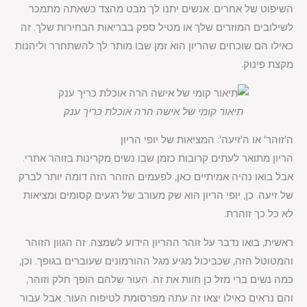
השיפוט של אחרים. אנשים יתנו לך מבט מהצד כשאתה מתמכר
לשילובים המוזרים שלך או מטיל ספק בבריאות הבחירות שלך. זה
כאילו הם שוכחים שהריון הוא זמן שבו מותר לך להשתחרר וליהנות
מקצת פינוק.
תיאור קומי של אישה הרה אוכלת כריך ענק
ה'זוהר' או ה'זיעה': המציאות של יופי הריון
הריון מתואר לעתים קרובות כזמן שבו נשים מקרינות בזוהר אתרי.
אבל בואו נהיה אמיתיים כאן, לפעמים הזוהר הזה דומה יותר לברק
של זיעה. כן, יופי הריון הוא שק מעורב של רגעים קסומים ומציאות
לא כל כך זוהרת.
ראשית, בואו נדבר על זוהר ההריון הידוע לשמצה. זה הגוון הזוהר
והמטוטל הזה, שכביכול מגיע מגל ההורמונים שעוברים בגופך. וכן,
כמה נשים ברי מזל כן חוות את זה. העור שלהם הופך חלק וזוהר,
והם נראים כאילו יצאו זה עתה מפרסומת לטיפוח העור. אבל עבור