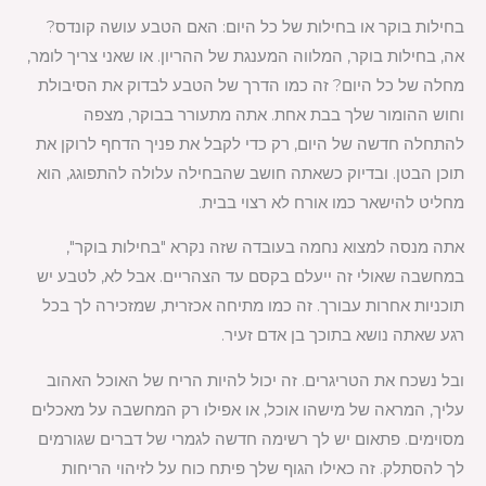
בחילות בוקר או בחילות של כל היום: האם הטבע עושה קונדס?
אה, בחילות בוקר, המלווה המענגת של ההריון. או שאני צריך לומר,
מחלה של כל היום? זה כמו הדרך של הטבע לבדוק את הסיבולת
וחוש ההומור שלך בבת אחת. אתה מתעורר בבוקר, מצפה
להתחלה חדשה של היום, רק כדי לקבל את פניך הדחף לרוקן את
תוכן הבטן. ובדיוק כשאתה חושב שהבחילה עלולה להתפוגג, הוא
מחליט להישאר כמו אורח לא רצוי בבית.
אתה מנסה למצוא נחמה בעובדה שזה נקרא "בחילות בוקר",
במחשבה שאולי זה ייעלם בקסם עד הצהריים. אבל לא, לטבע יש
תוכניות אחרות עבורך. זה כמו מתיחה אכזרית, שמזכירה לך בכל
רגע שאתה נושא בתוכך בן אדם זעיר.
ובל נשכח את הטריגרים. זה יכול להיות הריח של האוכל האהוב
עליך, המראה של מישהו אוכל, או אפילו רק המחשבה על מאכלים
מסוימים. פתאום יש לך רשימה חדשה לגמרי של דברים שגורמים
לך להסתלק. זה כאילו הגוף שלך פיתח כוח על לזיהוי הריחות