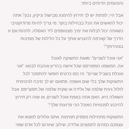
והטעמים הדוחים ביותר.
אבל היי, לפחות יש לך תירוץ להימנע מבישול וניקיון, נכון? אתה
יכול להאשים את הכל בבחילות בוקר. מי צריך להיות פרודוקטיבי
כשאתה יכול לבלות את ימיך מצטופפים ליד האסלה, לתהות אם זו
הדרך של קארמה להעניש אותך על כל הלילות של מסיבות
בצעירותך?
"אני אוכל לשניים": סאגת התשוקה לאוכל
אה, המשפט המפורסם שכל אישה בהריון אוהבת לבטא: "אני
אוכלת בשביל שניים". זה כמו כרטיס חופשי להתמכר לכל
התשוקות שלך בלי שום אשמה. פתאום יש לך סיבה לגיטימית
לזלול גיגית שלמה של גלידה או שקית שלמה של תפוצ'יפס. אבל
השאלה היא, האם אתה באמת אוכל לשניים, או שזה רק תירוץ
להיכנע לפנטזיות האוכל הכי פרועות שלך?
התשוקות מתחילות מספיק תמימות. אתם עלולים למצוא את
עצמכם כמהים לחמוצים וגלידה, שילוב שיגרום לכל אדם שפוי