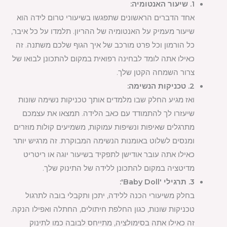
1. שיעור האנטומיה:
אחד הדברים הראשונים שתפגשו בשיעורי טרום לידה הוא
שיעור מעמיק על האנטומיה של ההריון. תלמדו על כל איבר,
כל הורמון וכל פרט מורכב של איך הגוף שלכם משתנה. זה
כאילו אתה לומד לבחינה רפואית במקום להתכונן לבואו של
צרור השמחה הקטן שלך.
2. טכניקות הנשימה:
ואז מגיע החלק שבו מלמדים אותך טכניקות נשימה שונות
שיעזרו לך להתמודד עם כאב הלידה. תמצאו את עצמכם
מתרגלים שאיפות ונשיפות עמוקות, משמיעים קולות מוזרים
ומנסים לשלוט באומנות הנשימה המבוקרת. זה מרגיש יותר
כאילו אתה עובר אודישן לתפקיד בשיעור יוגה או ריטריט
מדיטציה במקום להתכונן ללידה של התינוק שלך.
3. תרגילי 'Baby Doll':
בחלק משיעורי הכנה ללידה, יתכן ותקבלי בובה לתרגול
טכניקות שונות, כגון החלפת חיתולים, החתלה ואפילו הנקה.
זה כאילו אתה בסימולציה, מתייחס לבובה כמו לתינוק