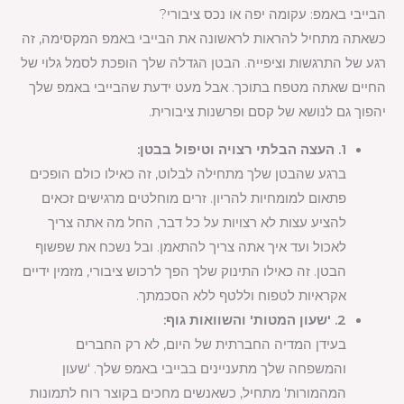
הבייבי באמפ: עקומה יפה או נכס ציבורי?
כשאתה מתחיל להראות לראשונה את הבייבי באמפ המקסימה, זה
רגע של התרגשות וציפייה. הבטן הגדלה שלך הופכת לסמל גלוי של
החיים שאתה מטפח בתוכך. אבל מעט ידעת שהבייבי באמפ שלך
יהפוך גם לנושא של קסם ופרשנות ציבורית.
1. העצה הבלתי רצויה וטיפול בבטן:
ברגע שהבטן שלך מתחילה לבלוט, זה כאילו כולם הופכים
פתאום למומחיות להריון. זרים מוחלטים מרגישים זכאים
להציע עצות לא רצויות על כל דבר, החל מה אתה צריך
לאכול ועד איך אתה צריך להתאמן. ובל נשכח את שפשוף
הבטן. זה כאילו התינוק שלך הפך לרכוש ציבורי, מזמין ידיים
אקראיות לטפוח וללטף ללא הסכמתך.
2. 'שעון המטות' והשוואות גוף:
בעידן המדיה החברתית של היום, לא רק החברים
והמשפחה שלך מתעניינים בבייבי באמפ שלך. 'שעון
המהמורות' מתחיל, כשאנשים מחכים בקוצר רוח לתמונות