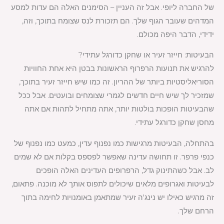
של החברה ליופי. אבל זה העניין – הסימנים האלה הם עדות למסע
המדהים שעובר הגוף שלך. הם תזכורת לנס שצומח בתוכך, וזה,
ידידי, הדבר היפה מכולם.
הבעיטות: חייזר זעיר או שחקן כדורגל עתידי?
להרגיש את תנועות הרפרוף הראשונות בבטן היא אחת החוויות
הסוריאליסטיות ביותר של ההריון. זה כמו שיש חייזר זעיר בתוכך,
שמזכיר לך שיש חיים חדשים לגמרי שצומחים ובועטים. אבל ככל
שהבעיטות הופכות בולטות יותר, אתה מתחיל לתהות אם אתה
מחסן שחקן כדורגל עתידי.
בהתחלה, הבעיטות מרגישות כמו נפנוף עדין, כמעט כמו נפנוף של
כנפי פרפר. זו תחושה עדינה שאפשר לפספס בקלות אם לא שמים
לב. אבל כשהתינוק גדל, הרפרופים העדינים האלה הופכים
לבעיטות ואגרופים מלאים שיכולים לתפוס אותך לא מוכנה. פתאום,
זה מרגיש כאילו יש נינג'ה זעיר שמתאמן באומנויות לחימה בתוך
הרחם שלך.