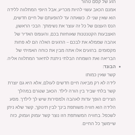
רגע של קסם טהור
אמנם הכאב עשוי להיות מכריע, אבל היופי המתלווה ללידה
הוא שאין שני לו. כשאתה עד להופעתם של חיים חדשים,
הנס העצום של כל זה עוצר את נשימתך. הבכי הראשון,
האצבעות הקטנטנות שאוחזות בכם, והעומס האדיר של
אהבה שממלא את לבכם – הרגעים האלה הם לא פחות
מקסומים. ברגעים אלו אתה מבין את כוחה האמיתי של
הבריאה ואת השמחה הבלתי ניתנת לתיאור המתלווה אליה.
הבונד:
קשר שאין כמותו
לידה לא רק מביאה חיים חדשים לעולם, אלא היא גם יוצרת
קשר בלתי שביר בין הורה לילד. הכאב שנגרם במהלך
הצירים הופך עדות לאהבה ולמסירות שיש לך לילדך. מסע
הלידה הוא חוויה משותפת בינך לבין תינוקך, קשר שלא ניתן
לשכפל. בחוויה המשותפת הזו נוצר קשר עמוק ועמוק, כזה
שיימשך כל החיים.