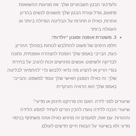
ולעדכוני הבטן השבועיים שלך. ואז מגיעות ההשוואות.
פתאום, גודל וצורת הבטן שלך מושווים לנשים בהריון
אחרות, כאילו זו תחרות על הבליטה הגדולה ביותר או
העגולה ביותר.
3. משטרת אופנה וסגנון 'יולדות':
חלפו הימים של פשוט להתלבש לנוחות במהלך ההריון.
כעת, הבייבי באמפ שלך הופכת להצהרה אופנתית, נתונה
לבדיקה ולשיפוט. אנשים מרגישים זכות להגיב על בחירת
בגדי הריון או להציע מה כדאי ללבוש כדי 'להחמיא' לבליטה
שלך. זה כאילו הסגנון האישי שלך עומד למשפט, והבייבי
באמפ שלך הוא הראיה העיקרית.
שיעורים לפני לידה: האם זהו פרויקט תינוק או מדעי?
שיעורי הכנה ללידה נועדו להכין הורים לעתיד למסע הלידה
וההורות. עם זאת, לפעמים זה מרגיש כאילו אתה משתתף בניסוי
מדעי ולא בשיעור על הבאת חיים חדשים לעולם.