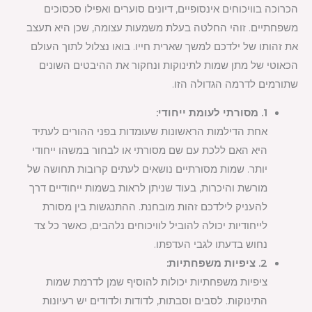
הכרוכה בוויכוחים אינסופיים, דיונים סוערים ואפילו סכסוכים
משפחתיים. זוהי החלטה בעלת משמעות עצומה, שכן היא תעצב
את זהותו של ילדכם למשך שארית חייו. בואו נצלול לתוך העולם
הכאוטי של מתן שמות לתינוקות ונחקור את ההיבטים השונים
שתורמים לדרמה הגדולה הזו.
1. מסורתי לעומת ייחודי:
אחת הדילמות הראשונות שעומדות בפני ההורים לעתיד
היא האם ללכת עם שם מסורתי או לבחור במשהו ייחודי
יותר. שמות מסורתיים נושאים לעתים קרובות תחושה של
מורשת והיכרות, בעוד שניתן לראות בשמות ייחודיים דרך
להעניק לילדכם זהות מובחנת. ההתנגשות בין מסורת
לייחודיות יכולה להוביל לוויכוחים נלהבים, כאשר כל צד
נחוש בדעתו לגבי העדפתו.
2. ציפיות משפחתיות:
ציפיות משפחתיות יכולות להוסיף שמן לדרמת שמות
התינוקות. לסבים וסבתות, לדודות ולדודים יש רעיונות