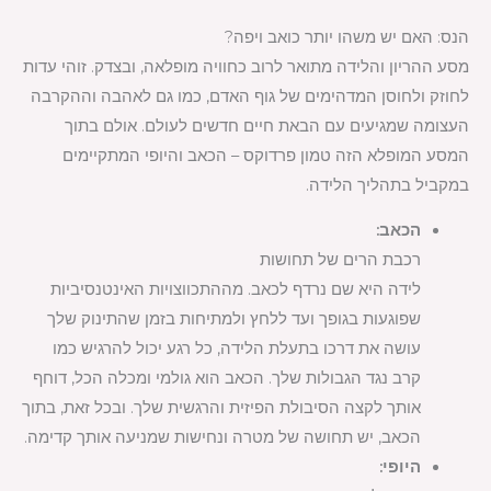
הנס: האם יש משהו יותר כואב ויפה?
מסע ההריון והלידה מתואר לרוב כחוויה מופלאה, ובצדק. זוהי עדות
לחוזק ולחוסן המדהימים של גוף האדם, כמו גם לאהבה וההקרבה
העצומה שמגיעים עם הבאת חיים חדשים לעולם. אולם בתוך
המסע המופלא הזה טמון פרדוקס – הכאב והיופי המתקיימים
במקביל בתהליך הלידה.
הכאב:
רכבת הרים של תחושות
לידה היא שם נרדף לכאב. מההתכווצויות האינטנסיביות
שפוגעות בגופך ועד ללחץ ולמתיחות בזמן שהתינוק שלך
עושה את דרכו בתעלת הלידה, כל רגע יכול להרגיש כמו
קרב נגד הגבולות שלך. הכאב הוא גולמי ומכלה הכל, דוחף
אותך לקצה הסיבולת הפיזית והרגשית שלך. ובכל זאת, בתוך
הכאב, יש תחושה של מטרה ונחישות שמניעה אותך קדימה.
היופי: