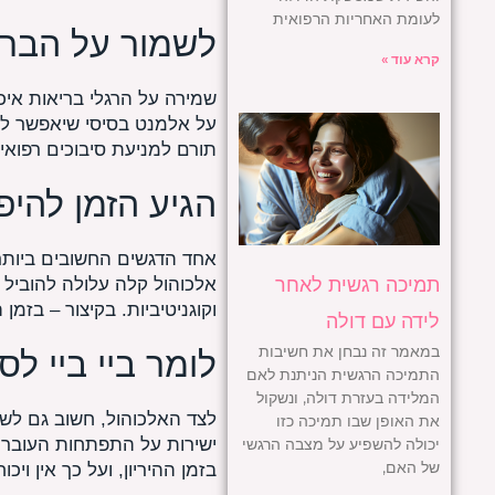
לעומת האחריות הרפואית
לשמור על הברי
קרא עוד »
שמירה על הרגלי בריאות איכ
על אלמנט בסיסי שיאפשר לך 
תורם למניעת סיבוכים רפוא
הגיע הזמן להיפ
אחד הדגשים החשובים ביותר 
תמיכה רגשית לאחר
אלכוהול קלה עלולה להוביל 
וקוגניטיביות. בקיצור – בזמ
לידה עם דולה
במאמר זה נבחן את חשיבות
לומר ביי ביי לסי
התמיכה הרגשית הניתנת לאם
המלידה בעזרת דולה, ונשקול
לצד האלכוהול, חשוב גם לשים
את האופן שבו תמיכה כזו
ישירות על התפתחות העובר ו
יכולה להשפיע על מצבה הרגשי
של האם,
בזמן ההיריון, ועל כך אין ויכוח