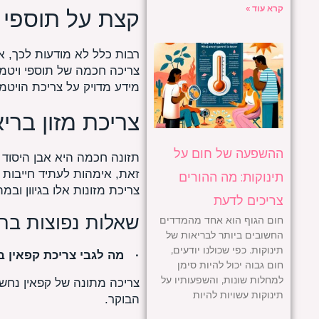
קרא עוד »
קצת על תוספי ו
רבות כלל לא מודעות לכך, א
צריכה חכמה של תוספי ויטמי
מידע מדויק על צריכת הויטמינ
צריכת מזון בריא
ההשפעה של חום על
תזונה חכמה היא אבן היסוד ש
זאת, אימהות לעתיד חייבות ל
תינוקות: מה ההורים
צריכת מזונות אלו בגיוון וב
צריכים לדעת
שאלות נפוצות בת
חום הגוף הוא אחד מהמדדים
החשובים ביותר לבריאות של
תינוקות. כפי שכולנו יודעים,
·
מה לגבי צריכת קפאין בז
חום גבוה יכול להיות סימן
למחלות שונות, והשפעותיו על
צריכה מתונה של קפאין נחשב
תינוקות עשויות להיות
הבוקר.