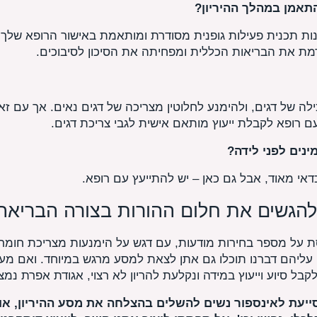
אמן במהלך ההיריון?
ת תכנית פעילות גופנית מסודרת ומותאמת באישור הרופא שלך. 
מת את הבריאות הכללית ומפחיתה את הסיכון לסיבוכים.
ה של דגים, ולהימנע לחלוטין מצריכה של דגים נאים. אך עם זאת
ם רופא לקבלת ייעוץ מותאם אישית לגבי צריכת דגים.
ינים לפני לידה?
דאי מאוד, אבל גם כאן – יש להתייעץ עם רופא.
להגשים את חלום ההורות בצורה הבריאה 
 על מספר בחירות מודעות, עם דגש על הימנעות מצריכת חומרים
עליהם דברנו תוכלו גם אתן לצאת למסע מרגש במיוחד. ואם מענ
לקבל סיוע וייעוץ במידה ונקלעת להריון לא רצוי, אגודת אפרת נמצ
ייעת לאינספור נשים להשלים בהצלחה את מסע ההיריון, א