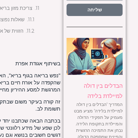
צריכת מזון בריא 
שליחה
שאלות נפוצו
הזווית של א
בשיתוף אגודת אפרת
"נפש בריאה בגוף בריא", הא
שהקפדה על אורח חיים בריא, 
הבדלים בין דולה
המרגשת למסע ההיריון מחייב
למיילדת בלידה
זה קורה בעיקר משום שבתקופ
המדריך 'הבדלים בין דולה
תשומת לב.
למיילדת בלידה' מציע מבט
מעמיק על תפקידי הדולה
בכתבה הבאה שכתבנו יחד עם
והמיילדת בתקופת הלידה.
לכן שפע של מידע רלוונטי ש
נבחן את התמיכה הרגשית
דגשים חשובים בנושא וגם נענ
והפיזית שמספקת הדולה