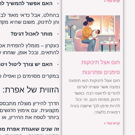
קרא עוד »
·
האם אפשר להמשיך להת
בהחלט, אבל כדאי מאוד לבנו
והן לתינוק, משום שהיא מקד
·
מותר לאכול דגים?
כעקרון – מומלץ להפחית אכיל
להתאים. ובכל אופן, שוחחו ע
חום אצל תינוקות:
·
האם יש צורך ליטול ויטמ
סימנים ופתרונות
במקרים מסוימים כן ואפילו כ
חום אצל תינוקות הוא תופעה
נפוצה אשר עשויה לגרום
הזווית של אפרת: 
להורים לדאגה רבה. כאשר
תינוק מפתח חום, זה יכול
הדרך להיריון מוצלח מתבססת
להיות סימן לכך שישנה בעיה
מקצועית. עם אימוץ הדגשים 
רפואית כלשהי,
ביותר לטפח את ההיריון, או 
קרא עוד »
זה שנים שאגודת אפרת מס