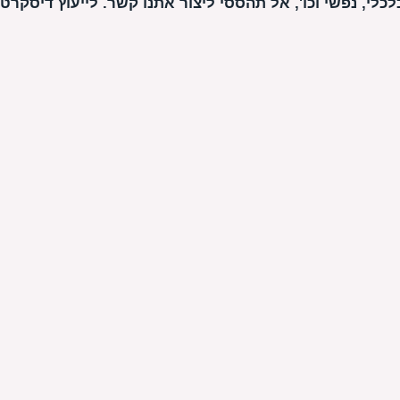
לי, נפשי וכו', אל תהססי ליצור אתנו קשר. לייעוץ דיסקרטי חייג