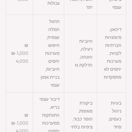
גבולות
עצמי
יתר
תרגול
דיכאון,
חמלה
מיומנויות
עצמית,
חיוביות
חברתיות
חיפוש
₪
רעילה,
לקויות,
מערכות
1,000-₪
הזנחה,
מערכות
יחסים
4,000
הדלקת גז
יחסים לא
חיוביות,
מתפקדות
בניית אמון
עצמי
דיבור עצמי
בעיות
ביקורת
בריא,
ניהול
מוגזמת,
התנתקות
₪
כעסים,
חוסר כבוד,
ממערכות
1,000-₪
פחד
ציפיות בלתי
יחסים
4,000