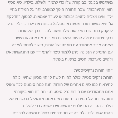
משתמש בכעס ובביקורת שלו כדי לתמרן ולשלוט בילדיו. סוג נוסף
הוא "התערבות", שבה ההורה הופך למעורב יתר על המידה בחיי
ילדו ואינו מצליח להציב גבולות או לעודד עצמאות. לבסוף, "הדלקת
גז" היא כאשר הורה מטעה או מבלבל בכוונה את ילדו כדי לגרום לו
לפקפק בתחושת המציאות שלו. חשוב להכיר בכך שלהורות
נרקיסיסטית יכולה להיות השלכות חמורות. אם אתה או מישהו
שאתה מכיר מתמודד עם סוג זה של הורות, חשוב לפנות לעזרה.
עם התמיכה הנכונה, ניתן ללמוד כיצד להתמודד עם התנהגויות אלו
ולקיים מערכות יחסים בריאות בעתיד.
זיהוי הורות נרקיסיסטית
הורות נרקיסיסטית יכולה להיות קשה לזיהוי מכיוון שהיא יכולה
להיראות כמו סוגים אחרים של הורות. הנה כמה סימנים לכך שאולי
אתם מתמודדים עם הורות נרקיסיסטית: • ההורה הוא ביקורתי
ותובעני יתר על המידה. • ההורה אינו אמפתי ומזלזל ברגשותיו של
הילד. • ההורה מניפולטיבי ומשתמש באשמה כדי לשלוט
בהתנהגות ילדו. • להורה יש סטנדרטים כפולים ומצפה לדברים