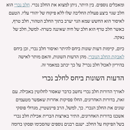
ומאכלים נוספים. בין היתר, ניתן למצוא את החלב נכרי. 
חלב נכרי
 הוא 
חלב שגוי ביצע פעולת החליבה שלו ללא פיקוח של יהודי עליו. הטעם 
לאיסור הוא החשש שמא הגוי יערב בתוך החלב הטהור, חלב טרף, 
כאשר חלב טרף הוא חלב של חיה שאיננה כשרה- למשל, חלב של 
נאקה.
כיום, קיימות דעות שונות ביחס להיתר ואיסור חלב נכרי, וכן ביחס 
לאבקת החלב הנוכרי
. מהן הדעות השונות, והאם מותר לאישה 
בהיריון לאכול חלב נכרי? על כך יכתב במאמר זה.
הדעות השונות ביחס לחלב נכרי
לאורך הדורות חלב נכרי נחשב כדבר שאסור לחלוטין באכילה. עם 
זאת, בדורות האחרונים, החלו פסיקות אחרות שאפשר מטעמים 
שונים את החלב הנכרי. כך, למשל, הרב פיינשטיין, מגדולי פוסקי 
אשכנז בדורות האחרונים, התיר בארצות הברית אכילת חלב נכרי 
בשל הפיקוח על החלב. ישנם רבנים נוספים שהסכימו ופסקו בדומה 