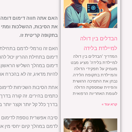
האם אתה חווה דימום דומה ל
את הסיבות, ההשלכות ומתי לפ
בתקופה קריטית זו.
הבדלים בין דולה
למיילדת בלידה
האם זה נורמלי לדמם בתחילת 
המדריך 'הבדלים בין דולה
למיילדת בלידה' מציע מבט
דימום במהלך השליש הראשון. זה 
מעמיק על תפקידי הדולה
להיות מדאיג, זה לא בהכרח או
והמיילדת בתקופת הלידה.
נבחן את התמיכה הרגשית
והפיזית שמספקת הדולה
אחת הסיבות השכיחות לדימום
לעומת האחריות הרפואית
כתמים בהירים. זה קורה בדרך 
בדרך כלל קל יותר וקצר יותר ב
קרא עוד »
סיבה אפשרית נוספת לדימום בתח
לדמם במהלך קיום יחסי מין או ב