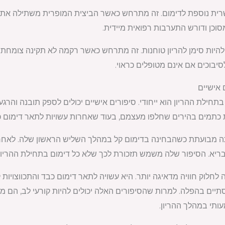
שרית נוספת לדימום. זה מתרחש כאשר הביצית המופרית משתילה את
סוכן ודורש התערבות רפואית מיידית.
להיות סימן להריון טוחנות. זה מתרחש כאשר רקמה לא תקינה צומחת 
סיבוכים אם אינם מטופלים כראוי.
 אישיים
בתחילת ההריון הוא ייחודי. סיפורים אישיים יכולים לספק תובנה והר
ות כתמים בהירים שחלפו מעצמם, בעוד שאחרות עשויות לתאר דימום 
ה מבועתת כשהבחינה בדימום קל במהלך השליש הראשון שלה. לאחר פני
בריא. הסיפור שלה משמש תזכורת לכך שלא כל דימום בתחילת ההריון
לחלוק חוויה מדאיגה יותר. היא עשויה לתאר דימום כבד והתכווצויות
ים בהפלה. למרות שהסיפורים האלה יכולים להיות קורעי לב, הם מזכ
ותי במהלך ההריון.