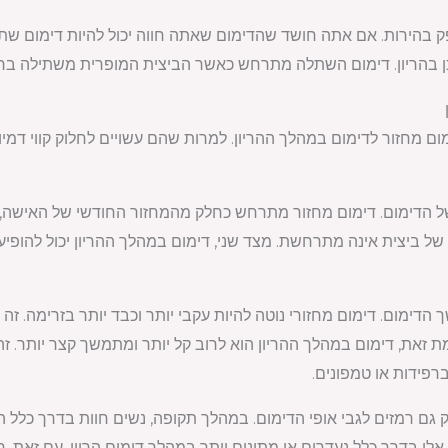
פק בהירות. אם אתה חושד שהדימום שאתה חווה יכול להיות דימום שת
 בהריון. דימום השתלה מתרחש כאשר הביצית המופרית משתילה ברחם,
ם מחזור לדימום במהלך ההריון. למרות שהם עשויים לחלוק קווי דמיון,
ל הדימום. דימום מחזור מתרחש כחלק מהמחזור החודשי של האישה, בד
 ביצית אינה מתרחשת. מצד שני, דימום במהלך ההריון יכול להופיע ב
הדימום. דימום מחזורי נוטה להיות עקבי יותר וכבד יותר בזרימה. זה
 זאת, דימום במהלך ההריון הוא לרוב קל יותר ומתמשך קצר יותר. זה
רפידות או טמפונים.
 גם רמזים לגבי אופי הדימום. במהלך תקופה, נשים חוות בדרך כלל הת
אלו בדרך כלל נעדרים או מתונים יותר במהלך דימום הריון. עם זאת, ח