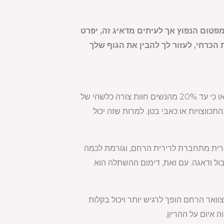
פטום הנפוץ אך לעיתים מדאיג זה, יפרט
 הכרחי, לעזור לך להבין את הגוף שלך
דימום בתחילת ההריון יכול להוות סיבה לדאגה, אבל חשוב להבין שזה לא נדיר. למעשה, מחקרים הראו כי עד 20% מהנשים חוות צורה כלשהי של
תכווצויות או כאבי בטן. למרות שזה יכול
רית מתחברת לרירית הרחם, וגורמת לכמה
ול ודאגה. עם זאת, דימום ההשתלה הוא
וואר הרחם הופך לרגיש יותר ויכול בקלות
ה איום על ההריון.