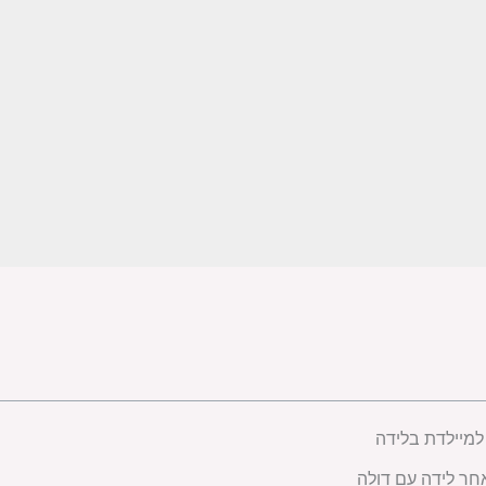
למיילדת בלידה
חר לידה עם דולה