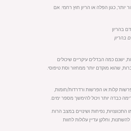
יותר, כגון הפלה או הריון חוץ רחמי. אם
 בהריון
, ישנם כמה הבדלים עיקריים שיכולים
שתל מתרחש בדרך כלל בסביבות 6-12 ימים לאחר ההתעברות, שהוא מוקדם יותר ממחזור וסת טיפוסי.
רשות קלות או הפרשות ורדרדות/חומות,
רימה כבדה יותר ויכול להימשך מספר ימים.
התכווצויות, נפיחות ושינויים במצב הרוח.
להשתנות, וחלקן עדיין עלולות לחוות