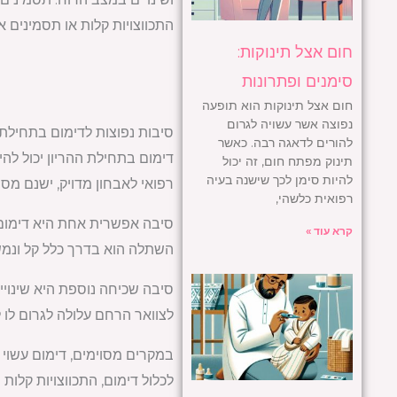
התכווצויות קלות או תסמינים א
חום אצל תינוקות:
סימנים ופתרונות
חום אצל תינוקות הוא תופעה
נפוצה אשר עשויה לגרום
סיבות נפוצות לדימום בתחילת 
להורים לדאגה רבה. כאשר
דימום בתחילת ההריון יכול להי
תינוק מפתח חום, זה יכול
להיות סימן לכך שישנה בעיה
רפואי לאבחון מדויק, ישנם מספ
רפואית כלשהי,
סיבה אפשרית אחת היא דימום 
קרא עוד »
השתלה הוא בדרך כלל קל ונמש
סיבה שכיחה נוספת היא שינויים
לצוואר הרחם עלולה לגרום לו לה
במקרים מסוימים, דימום עשוי 
לכלול דימום, התכווצויות קלות