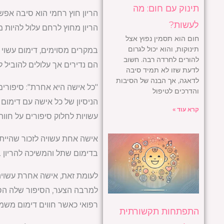
תינוק עם חום: מה
הריון חוץ רחמי הוא סיבה אפ
לעשות?
הריון מחוץ לרחם עלול להיות מ
חום הוא תסמין נפוץ אצל
תינוקות, והוא יכול לגרום
במקרים מסוימים, דימום עשוי 
להורים לחרדה רבה. חשוב
הם נדירים אך עלולים להוביל ל
לדעת שזו לא תמיד סיבה
לדאגה, אך הבנה של הסיבות
"כל אישה היא אחרת": סיפורים
והדרכים לטיפול
הניסיון של כל אישה עם דימום 
קרא עוד »
עשויות לחלוק סיפורים על חו
אישה אחת עשויה לזכור שהיית
בדימום שתל והמשיכה להריון 
לעומת זאת, אישה אחרת עשויה 
למרבה הצער, הסיפור שלה הסתי
רפואי כאשר חווים דימום משמע
התפתחות תקשורתית