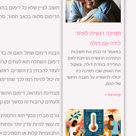
חשוב לציין שלא כל דימום בתחיל
הדימום מלווה בכאב חמור, סחרח
תמיכה רגשית לאחר
לידה עם דולה
במאמר זה נבחן את חשיבות
הבנת דימום שתל: האם זה בדיו
התמיכה הרגשית הניתנת לאם
דימום השתלה הוא לעתים קרוב
המלידה בעזרת דולה, ונשקול
את האופן שבו תמיכה כזו
יכולה להשפיע על מצבה הרגשי
זה יכול להיות רמז לכך שהדימום
של האם,
מבחינת המראה, דימום ההשתלה
קרא עוד »
ולעתים קרובות זה נמשך זמן קצ
גורם מבחין נוסף הוא התסמינים
זה עשוי להיות עדין יותר ופחות
התכווצויות קלות או תסמינים