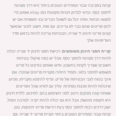
קניות בסביבה עבור המחירים הטובים ביותר היא דרך מצוינת
לחסוך כסף, וכדאי לבדוק חנויות מקוונות כמו ebay ואמזון כדי
למצוא הנחות. אתה יכול גם לשאול חברים ובני משפחה אם יש
להם פריטים שהם כבר לא צריכים. עם זאת, חשוב לזכור שכאשר
קונים פריטי תינוק יד שנייה, הבטיחות צריכה להיות בראש סדר
העדיפויות שלך.
קניית חפצי תינוק משומשים:
רכישת חפצי תינוק יד שנייה יכולה
להיות דרך מצוינת לחסוך כסף, אבל יש כמה שיקולי בטיחות
חשובים שצריך לקחת בחשבון. וודאו שאתם בודקים כל פריט
משומש לסימני בלאי, ותמיד היזהרו מקניית פריטים שנזכרו. אם
אינך בטוח לגבי הבטיחות של פריט, עדיף להימנע מקנייתו, מכיוון
שיכולות להיות סכנות נסתרות. עליך גם לוודא שכל הפריטים
שאתה קונה מנוקים היטב לפני השימוש בהם. לסיכום, ללדת תינוק
היא תקופה מרגשת, אבל היא גם יכולה להיות יקרה. למרבה המזל,
ישנן דרכים רבות לחסוך כסף בעת רכישת פריטי תינוקות, כגון
קניות עבור המחירים הטובים ביותר וקניית פריטי יד שנייה. עם