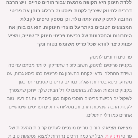
ללדת תינוק היא תקופה מרגשת עבור הורים טריים, ויש הרבה
דברים לתינוק שצריך לקנות. פוסט זה בבלוג בוחן את פריטי
החובה לתינוק שזה עתה נולד, וכן מספק טיפים לקבלת
המבצעים הטובים ביותר על מוצרי תינוקות. הוא גם בוחן את
היתרונות והחסרונות של רכישת פריטי תינוק יד שנייה, ומציע
עצות כיצד לוודא שכל פריט משומש בטוח ונקי.
פריטים חיוניים לתינוק
בקניית פריטים לתינוק, חשוב לזכור שתזדקקו ליותר מסתם עריסה
ושידת החתלה. כדאי לקחת בחשבון גם פריטים כמו כיסא גבוה, עט
משחק, כיסא בטיחות ועגלה, כמו גם פריטים קטנים יותר כגון
בקבוקים וכפות האכלה. בהתאם לגודל הבית שלך, ייתכן שתצטרך
לשקול גם רכישת פריטים חוסכי מקום כגון כיסנית. זה גם רעיון טוב
לקנות הרבה שמיכות רזרביות, מטליות גיהוקים ופריטים שימושיים
אחרים כמו דלי חיתולים.
מציאת מציאה:
הורים טריים מוצפים לעתים קרובות מהעלות של
פריטי
תינוקות
, אבל יש כמה דרכים נהדרות למצוא עסקאות טובות.