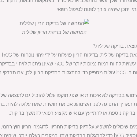
 שהמחזור שלך עשוי להתעכב או לא סדיר. בפסקאות הבאות, נחקור כמ
תי ייתכן שיהיה צורך לפנות לטיפול רפואי.
המחשה של בדיקת הריון שלילית
וצאת בדיקה שלילית?
כן,
מאישה לאישה. לחלק מהנשים עשויות להיות רמות נמוכות
ימים לאחר ההשתלה עד שרמות ה-hCG עולות מספיק כדי להתגלות בבדיקת הריון. ל
מוש בבדיקה לא איכותית או שפג תוקפו עלול להוביל גם לתוצאה של
את תאריך התפוגה לפני השימוש. אם את חושדת שאת עלולה להיות בהר
בדיקה נוספת או להתייעץ עם איש מקצוע רפואי להמשך בדיקות.
ים שיכולים להשפיע על דיוק בדיקות ההריון. לדוגמה, הריון חוץ ר
מחוץ לרחם, עשוי שלא לייצר מספיק hCG כדי להתגלות בבדיקת שתן. במקרים כאלה,