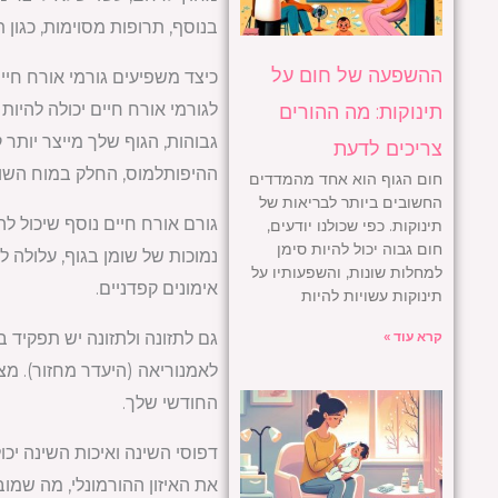
בנוסף, תרופות מסוימות, כגון תרופות פוריות מסו
ההשפעה של חום על
כיצד משפיעים גורמי אורח חי
לגורמי אורח חיים יכולה להי
תינוקות: מה ההורים
גבוהות, הגוף שלך מייצר יותר 
צריכים לדעת
ההיפותלמוס, החלק במוח השולט
חום הגוף הוא אחד מהמדדים
החשובים ביותר לבריאות של
גורם אורח חיים נוסף שיכול ל
תינוקות. כפי שכולנו יודעים,
חום גבוה יכול להיות סימן
נמוכות של שומן בגוף, עלולה 
למחלות שונות, והשפעותיו על
אימונים קפדניים.
תינוקות עשויות להיות
קרא עוד »
גם לתזונה ולתזונה יש תפקיד ב
לאמנוריאה (היעדר מחזור). מצ
החודשי שלך.
דפוסי השינה ואיכות השינה יכ
את האיזון ההורמונלי, מה שמו