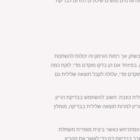
ה גורמים נפוצים שיכולים לתרום לבדיקת
 אפשר להיות בהריון עם תוצאת בדיקה שלילית. בדיקות הריון פועלות על ידי זיהוי נוכחות של hCG בשתן, אך רמות הורמון זה יכולות להשתנות
 יותר של hCG שאינן ניתנות לזיהוי בבדיקה, במיוחד אם הן בדקו מוקדם מדי. לוקח כמה
כן, אם תבדקי מוקדם מדי, עלולה לקבל תוצאה שלילית גם
ילית כוזבת. חשוב להשתמש בבדיקת הריון
יון למרות תוצאה שלילית בבדיקה, מומלץ
חמי, המתרחש כאשר ביצית מופרית משתלת
 ייתכן שיהיה צורך בבדיקת דם כדי לאשר את ההריון.