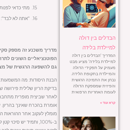
מתי כדאי לפנות 
"אתה לא לבד":
הבדלים בין דולה
למיילדת בלידה
מדריך משכנע זה מספק סקירה
המדריך 'הבדלים בין דולה
הפוטנציאליים השונים לתרחי
למיילדת בלידה' מציע מבט
גם להשפעה הרגשית של מצב 
מעמיק על תפקידי הדולה
והמיילדת בתקופת הלידה.
נבחן את התמיכה הרגשית
הבנת היסודות: מה המשמעות ש
והפיזית שמספקת הדולה
לעומת האחריות הרפואית
לאחר שביצית מופרית מתחברת 
קרא עוד »
אומרת בהכרח שאינך בהריון. י
מומלץ לעקוב אחר ההוראות המצו
ב-100%, ותמיד יש סיכו