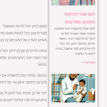
חום אצל תינוקות:
סימנים ופתרונות
האם לחץ יכול להיות האשם?
חום אצל תינוקות הוא תופעה
סטרס אכן יכול להוות אשם מרכ
נפוצה אשר עשויה לגרום
להורים לדאגה רבה. כאשר
האיזון העדין של ההורמונים בגו
תינוק מפתח חום, זה יכול
להיות סימן לכך שישנה בעיה
אחת הדרכים שבהן לחץ יכול ל
רפואית כלשהי,
על ויסות ייצור ההורמונים, על
קרא עוד »
מחזור.
בנוסף, מתח יכול להשפיע גם על 
ולגרום לחוסר איזון ואי-סדירות
יתר על כן, מתח יכול להוביל ג
התנהגויות אלו יכולות לשבש עו