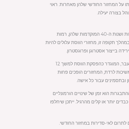
ו על המחזור החודשי שלהן מאחרות. ראוי
הל בצורה יעילה.
לגיל יש תפקיד משמעותי באי סדירות במחזור החודשי. כאשר נשים מתקרבות לשנות ה-30 המאוחרות ושנות ה-40 המוקדמות שלהן, רמות
לך תקופה זו, מחזורי הווסת עלולים להיות
ידה בייצור אסטרוגן ופרוגסטרון.
כאשר נשים מגיעות לשנות ה-40 המאוחרות או המוקדמות של שנות ה-50 שלהן, הן נכנסות לגיל המעבר, המוגדר כהפסקת הווסת למשך 12
שיכות לרדת, המחזורים הופכים פחות
ן ובתסמינים עבור כל אישה.
התבגרות הוא זמן של שינויים הורמונליים
כבדים יותר או קלים מהרגיל. ייתכן שיחלפו
 לתרום לאי-סדירות במחזור החודשי.