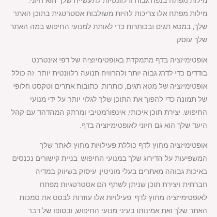
מילות מפתח בנפח גבוה ורלוונטיות לתעשייה שלך הוא חיוני.
מילות מפתח אלו צריכות להיות משולבות אסטרטגית בתוכן האתר
שלך, במטא תגים ובכותרות כדי לאותת למנועי החיפוש במה האתר
שלך עוסק.
אופטימיזציה בדף מתמקדת באופטימיזציה של דפי אינטרנט
בודדים כדי לדרג גבוה יותר ולהרוויח תנועה רלוונטית יותר. זה כולל
אופטימיזציה של מטא תגים, כותרות, כתובות אתרים וטקסט חלופי
של תמונה כדי להפוך את התוכן שלך לגלוי יותר על ידי מנועי
החיפוש. יצירת תוכן איכותי, אינפורמטיבי ומרתק המהדהד עם קהל
היעד שלך הוא גם חיוני לאופטימיזציה בדף.
אופטימיזציה מחוץ לדף כוללת פעילויות מחוץ לאתר שלך
המשפיעות על הדירוג שלך במנועי החיפוש. בניית קישורים נכנסים
באיכות גבוהה מאתרים בעלי מוניטין, עיסוק בשיווק במדיה
חברתית ויצירת תוכן שניתן לשתף הם אסטרטגיות מפתח
לאופטימיזציה מחוץ לדף. פעילויות אלו עוזרות לבסס את סמכות
האתר שלך ואת אמינותו בעיני מנועי החיפוש, ובסופו של דבר