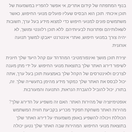
בנוף המתפתח של קידום אתרים, אי אפשר להפריז במשמעות של
תוכן איכותי. תוכן הוא הבסיס שעליו פועלים מנועי החיפוש, כאשר
משתמשים פונים למנועי חיפוש כדי למצוא מידע בעל ערך, תשובות
לשאלותיהם ופתרונות לבעיותיהם. ללא תוכן רלוונטי ומושך, לא
יהיה צורך במנועי חיפוש, ואתרי אינטרנט ייאבקו למשוך תנועה
אורגנית.
יצירת תוכן מושך ואינפורמטיבי המהדהד עם קהל היעד שלך חיונית
לשיפור דירוג האתר שלך בתוצאות מנועי החיפוש. על ידי מתן מענה
לצרכים ולאינטרסים של הקהל שלך באמצעות תוכן בעל ערך, אתה
יכול לבסס את האתר שלך כמקור מידע מהימן בתעשייה שלך. זה,
בתורו, יכול להוביל להגברת הנראות, התנועה והמעורבות.
אופטימיזציה של מהירות האתר: האם זה משפיע על הדירוג שלך?
מהירות האתר משחקת תפקיד מכריע בקביעת חווית המשתמש
הכוללת ויכולה להשפיע באופן משמעותי על דירוג האתר שלך
בתוצאות מנועי החיפוש. המהירות שבה האתר שלך נטען יכולה