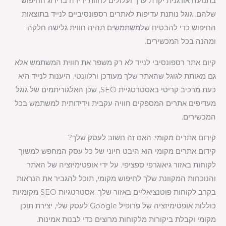
בתנועה אורגנית יקרת ערך ועלולים לחוות ירידה בדירוג החיפוש
שלהם. גוגל נותנת עדיפות לאתרים רספונסיביים לנייד בתוצאות
החיפוש כדי להבטיח שלמשתמשים תהיה חווית גלישה חלקה
ומהנה בכל המכשירים.
קיום אתר רספונסיבי לנייד לא רק משפר את חווית המשתמש אלא
גם מאותת לגוגל שהאתר שלך מעודכן ורלוונטי. היענות לנייד היא
כעת מרכיב קריטי באסטרטגיית SEO, שכן האלגוריתמים של גוגל
מעדיפים אתרים המספקים חוויה עקבית וידידותית למשתמש בכל
המכשירים.
קידום אתרים מקומי: האם זה חשוב לעסק שלך?
קידום אתרים מקומי הוא היבט חיוני של כל עסק המחפש למשוך
לקוחות באזור גיאוגרפי ספציפי. על ידי אופטימיזציה של האתר
והנוכחות המקוונת שלך לחיפוש מקומי, תוכל להגביר את הנראות
בקרב לקוחות פוטנציאליים באזור שלך. אסטרטגיות SEO מקומיות
כוללות אופטימיזציה של פרופיל Google לעסק שלי, יצירת תוכן
מקומי וקבלת ביקורות מלקוחות מרוצים כדי לבנות אמינות.