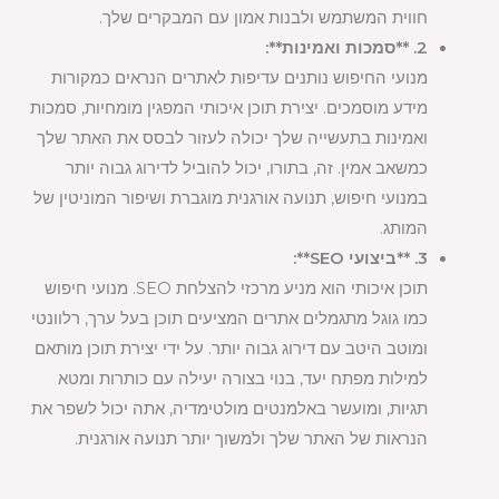
חווית המשתמש ולבנות אמון עם המבקרים שלך.
2. **סמכות ואמינות**:
מנועי החיפוש נותנים עדיפות לאתרים הנראים כמקורות
מידע מוסמכים. יצירת תוכן איכותי המפגין מומחיות, סמכות
ואמינות בתעשייה שלך יכולה לעזור לבסס את האתר שלך
כמשאב אמין. זה, בתורו, יכול להוביל לדירוג גבוה יותר
במנועי חיפוש, תנועה אורגנית מוגברת ושיפור המוניטין של
המותג.
3. **ביצועי SEO**:
תוכן איכותי הוא מניע מרכזי להצלחת SEO. מנועי חיפוש
כמו גוגל מתגמלים אתרים המציעים תוכן בעל ערך, רלוונטי
ומוטב היטב עם דירוג גבוה יותר. על ידי יצירת תוכן מותאם
למילות מפתח יעד, בנוי בצורה יעילה עם כותרות ומטא
תגיות, ומועשר באלמנטים מולטימדיה, אתה יכול לשפר את
הנראות של האתר שלך ולמשוך יותר תנועה אורגנית.